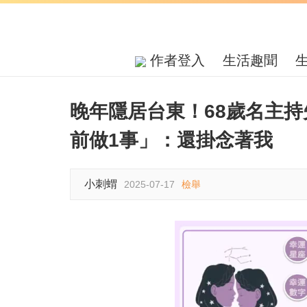
作者登入
生活趣聞
晚年隱居台東！68歲名主
前做1事」：還掛念著我
小刺蝟
2025-07-17
檢舉