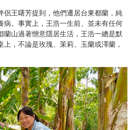
伴侶王曙芳提到，他們遷居台東都蘭，純
養病。事實上，王浩一生前、並未有任何
都蘭山過著愜意隱居生活，王浩一總是默
桌上，不論是玫瑰、茉莉、玉蘭或澤蘭，