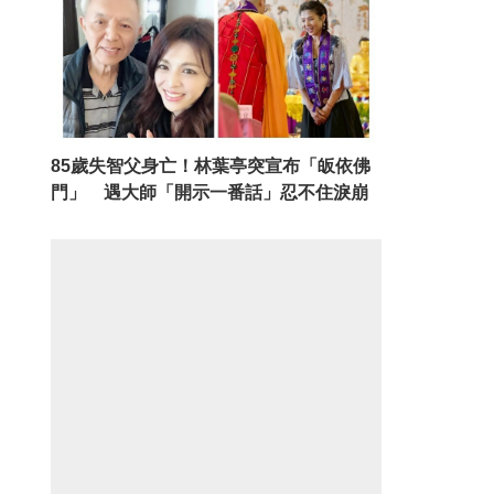
85歲失智父身亡！林葉亭突宣布「皈依佛
門」 遇大師「開示一番話」忍不住淚崩