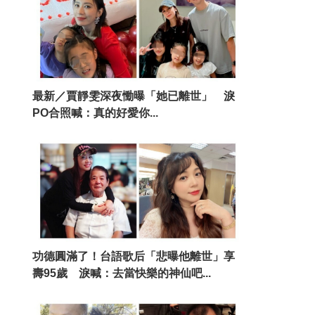
最新／賈靜雯深夜慟曝「她已離世」 淚
PO合照喊：真的好愛你...
功德圓滿了！台語歌后「悲曝他離世」享
壽95歲 淚喊：去當快樂的神仙吧...