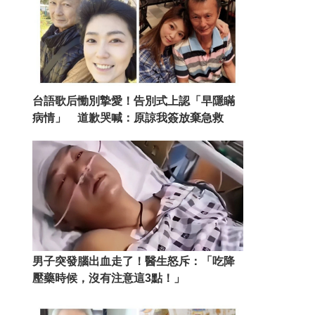
台語歌后慟別摯愛！告別式上認「早隱瞞
病情」 道歉哭喊：原諒我簽放棄急救
男子突發腦出血走了！醫生怒斥：「吃降
壓藥時候，沒有注意這3點！」