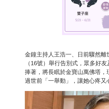
金鐘主持人王浩一、日前驟然離
（16號）舉行告別式，眾多好
捧著，將長眠於金寶山萬佛塔，現
過世前「一舉動」，讓她心疼又心痛