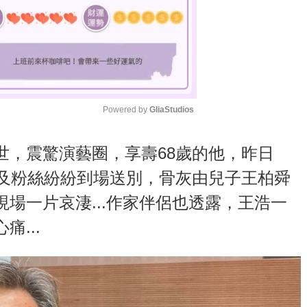
Powered by 
GliaStudios
M
世，震驚演藝圈，享壽68歲的他，昨日
u
友及粉絲紛紛到場送別，骨灰由兒子王柏舜
t
場一片哀淒...作家伴侶也透露，王浩一
e
...