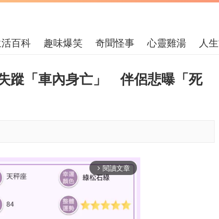
生活百科
趣味爆笑
奇聞怪事
心靈雞湯
人生
持失蹤「車內身亡」 伴侶悲曝「死
閱讀文章
arrow_forward_ios