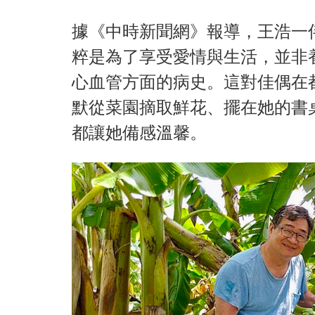
據《中時新聞網》報導，王浩一
粹是為了享受愛情與生活，並非
心血管方面的病史。這對佳偶在
默從菜園摘取鮮花、擺在她的書
都讓她備感溫馨。