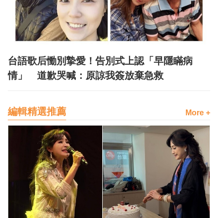
台語歌后慟別摯愛！告別式上認「早隱瞞病
情」 道歉哭喊：原諒我簽放棄急救
編輯精選推薦
More +