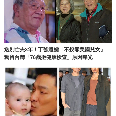
送別亡夫3年！丁強遺孀「不投靠美國兒女」
獨留台灣「76歲拒健康檢查」原因曝光