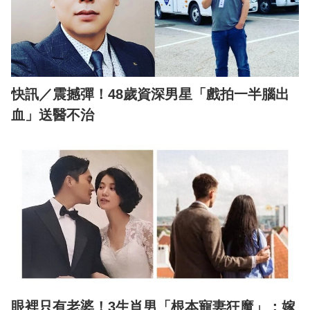
快訊／震撼彈！48歲資深男星「戲拍一半腦出
血」送醫不治
眼裡只有老婆！3生肖男「根本寵妻狂魔」：嫁