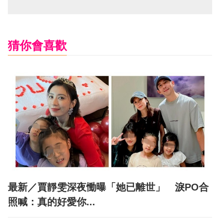
猜你會喜歡
最新／賈靜雯深夜慟曝「她已離世」 淚PO合
照喊：真的好愛你...