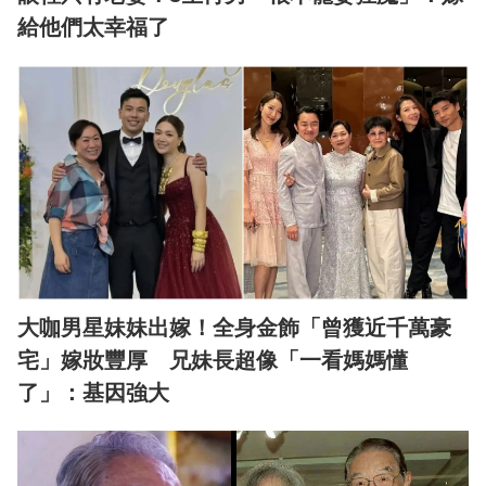
給他們太幸福了
大咖男星妹妹出嫁！全身金飾「曾獲近千萬豪
宅」嫁妝豐厚 兄妹長超像「一看媽媽懂
了」：基因強大