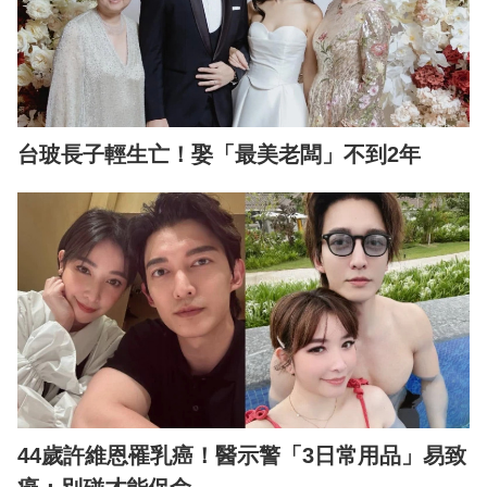
台玻長子輕生亡！娶「最美老闆」不到2年
44歲許維恩罹乳癌！醫示警「3日常用品」易致