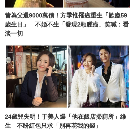
昔為父還9000萬債！方季惟罹癌重生「歡慶59
歲生日」 不婚不生「發現2顆腫瘤」笑喊：看
淡一切
24歲兒失明！于美人爆「他在飯店掃廁所」維
生 不盼紅包只求「別再花我的錢」