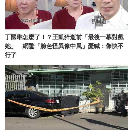
丁國琳怎麼了！？王凱猝逝前「最後一幕對戲
她」 網驚「臉色怪異像中風」憂喊：像快不
行了