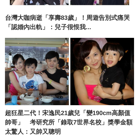
台灣大咖病逝「享壽83歲」！周遊告別式痛哭
「認婚內出軌」：兒子很恨我...
超狂星二代！宋逸民21歲兒「變190cm高顏值
帥哥」 考研究所「錄取7世界名校」獎學金額
太驚人：又帥又聰明