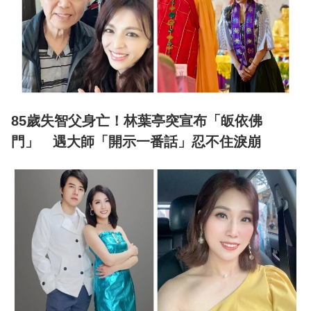
85歲失智父身亡！林葉亭突宣布「皈依佛
門」 遇大師「開示一番話」忍不住淚崩