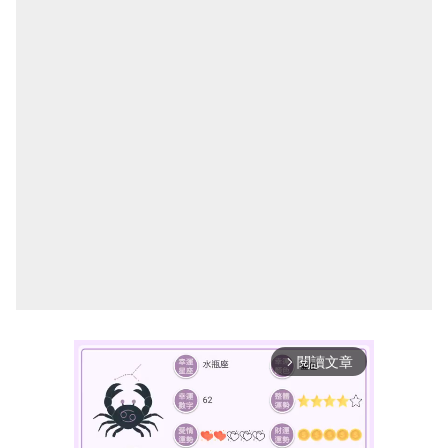
閱讀文章
arrow_forward_ios