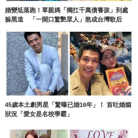
婚變尪落跑！單親媽「獨扛千萬債養孩」到處
躲黑道 「一開口驚艷眾人」熬成台灣歌后
45歲本土劇男星「驚曝已婚16年」！ 首吐婚姻
狀況「愛女是名校學霸」