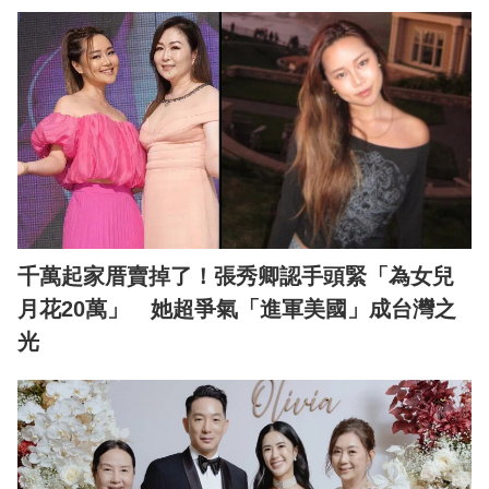
千萬起家厝賣掉了！張秀卿認手頭緊「為女兒
月花20萬」 她超爭氣「進軍美國」成台灣之
光