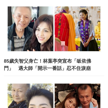
85歲失智父身亡！林葉亭突宣布「皈依佛
門」 遇大師「開示一番話」忍不住淚崩