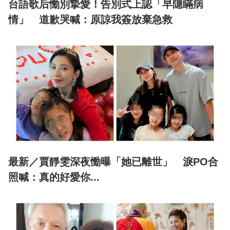
台語歌后慟別摯愛！告別式上認「早隱瞞病
情」 道歉哭喊：原諒我簽放棄急救
最新／賈靜雯深夜慟曝「她已離世」 淚PO合
照喊：真的好愛你...