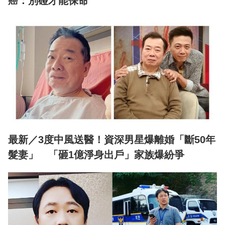
癌：別碰才能保命
最新／3度中風送醫！資深男星爆離婚「斷50年
髮妻」 「砸1億淨身出戶」家族爆紛爭