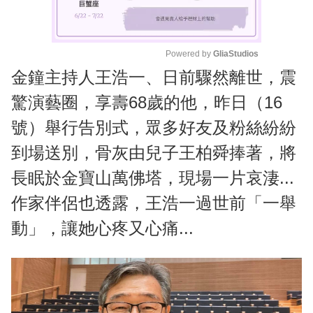
Powered by 
GliaStudios
金鐘主持人王浩一、日前驟然離世，震
M
u
驚演藝圈，享壽68歲的他，昨日（16
t
號）舉行告別式，眾多好友及粉絲紛紛
e
到場送別，骨灰由兒子王柏舜捧著，將
長眠於金寶山萬佛塔，現場一片哀淒...
作家伴侶也透露，王浩一過世前「一舉
動」，讓她心疼又心痛...