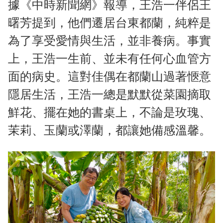
據《中時新聞網》報導，王浩一伴侶王
曙芳提到，他們遷居台東都蘭，純粹是
為了享受愛情與生活，並非養病。事實
上，王浩一生前、並未有任何心血管方
面的病史。這對佳偶在都蘭山過著愜意
隱居生活，王浩一總是默默從菜園摘取
鮮花、擺在她的書桌上，不論是玫瑰、
茉莉、玉蘭或澤蘭，都讓她備感溫馨。