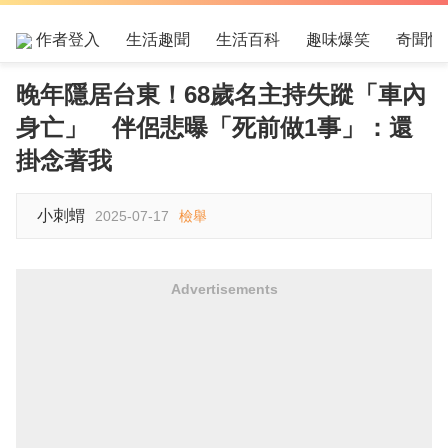
作者登入
生活趣聞
生活百科
趣味爆笑
奇聞怪
晚年隱居台東！68歲名主持失蹤「車內
身亡」 伴侶悲曝「死前做1事」：還
掛念著我
小刺蝟
2025-07-17
檢舉
Advertisements