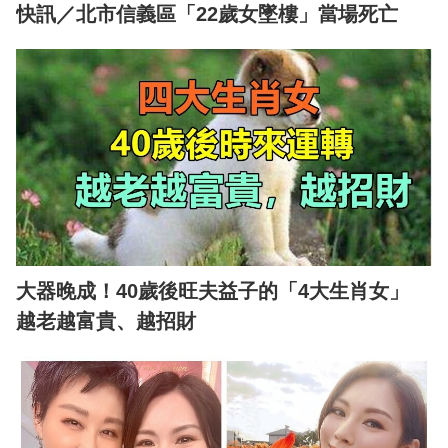
快訊／北市信義區「22歲女墜樓」當場死亡
大器晚成！40歲後旺夫益子的「4大生肖女」
越老越富貴、越招財