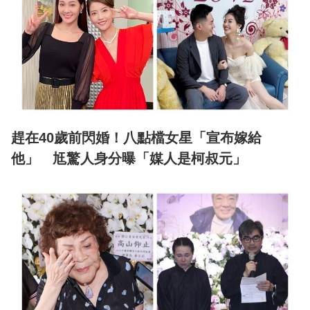
趕在40歲前閃婚！八點檔女星「宣布嫁給
他」 尪驚人身分曝「媒人是柯叔元」