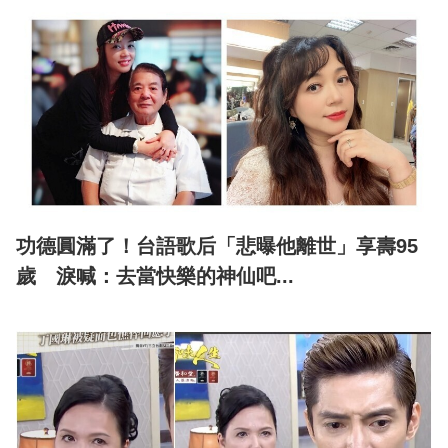
功德圓滿了！台語歌后「悲曝他離世」享壽95
歲 淚喊：去當快樂的神仙吧...