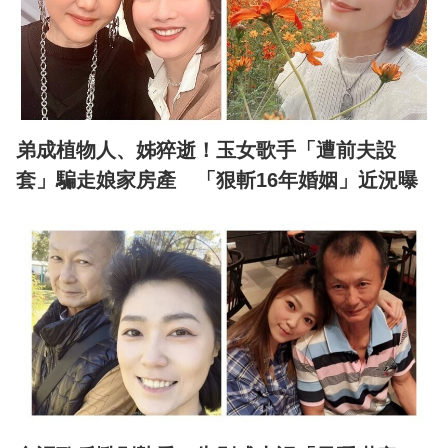
弟成植物人、姊猝逝！玉女歌手「遭前夫設
套」騙走娘家房產 「狠斬16年婚姻」近況曝