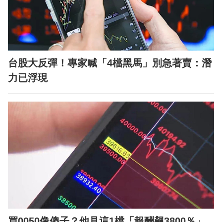
台股大反彈！專家喊「4檔黑馬」別急著賣：潛
力已浮現
買0050像傻子？他見這1檔「報酬飆3800％」