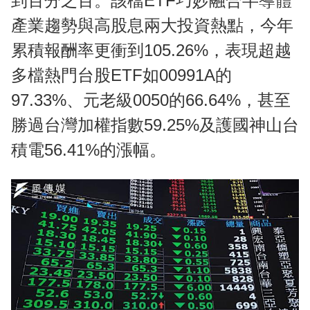
到百分之百。該檔ETF巧妙融合半導體
產業趨勢與高股息兩大投資熱點，今年
累積報酬率更衝到105.26%，表現超越
多檔熱門台股ETF如00991A的
97.33%、元老級0050的66.64%，甚至
勝過台灣加權指數59.25%及護國神山台
積電56.41%的漲幅。