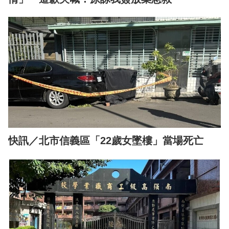
快訊／北市信義區「22歲女墜樓」當場死亡