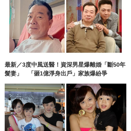
最新／3度中風送醫！資深男星爆離婚「斷50年
髮妻」 「砸1億淨身出戶」家族爆紛爭