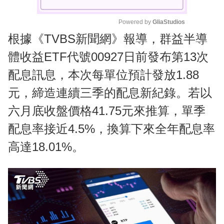
Powered by 
GliaStudios
根據《TVBS新聞網》報導，群益半導
M
u
體收益ETF代號00927日前發布第13次
t
配息訊息，本次每單位預計發放1.88
e
元，締造連續三季的配息新紀錄。若以
六月底收盤價格41.75元來推算，單季
配息率接近4.5%，換算下來全年配息率
高達18.01%。