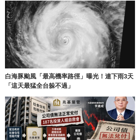
白海豚颱風「最高機率路徑」曝光！連下雨3天
「這天最猛全台躲不過」