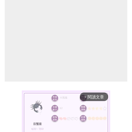
閱讀文章
arrow_forward_ios