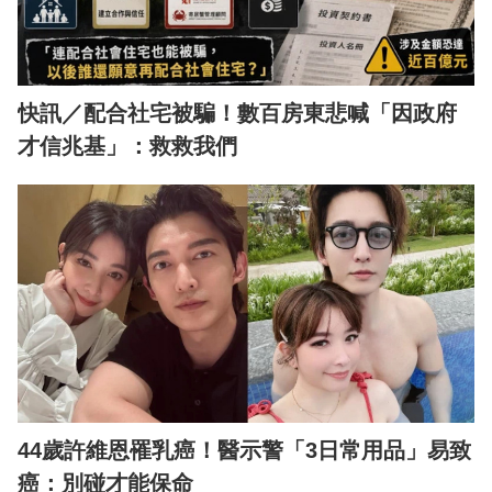
快訊／配合社宅被騙！數百房東悲喊「因政府
才信兆基」：救救我們
44歲許維恩罹乳癌！醫示警「3日常用品」易致
癌：別碰才能保命