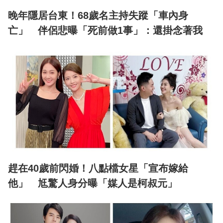
晚年隱居台東！68歲名主持失蹤「車內身
亡」 伴侶悲曝「死前做1事」：還掛念著我
趕在40歲前閃婚！八點檔女星「宣布嫁給
他」 尪驚人身分曝「媒人是柯叔元」