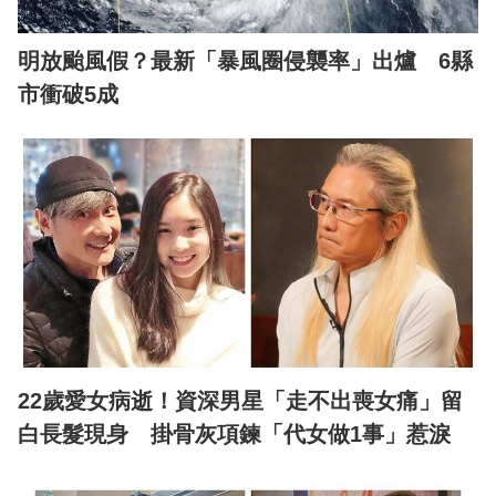
明放颱風假？最新「暴風圈侵襲率」出爐 6縣
市衝破5成
22歲愛女病逝！資深男星「走不出喪女痛」留
白長髮現身 掛骨灰項鍊「代女做1事」惹淚