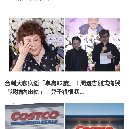
台灣大咖病逝「享壽83歲」！周遊告別式痛哭
「認婚內出軌」：兒子很恨我...