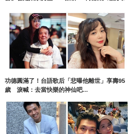
功德圓滿了！台語歌后「悲曝他離世」享壽95
歲 淚喊：去當快樂的神仙吧...