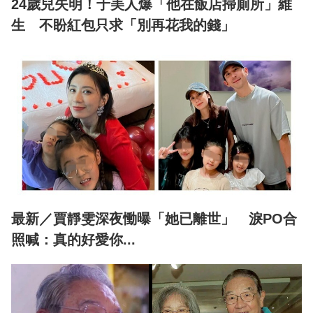
24歲兒失明！于美人爆「他在飯店掃廁所」維
生 不盼紅包只求「別再花我的錢」
最新／賈靜雯深夜慟曝「她已離世」 淚PO合
照喊：真的好愛你...