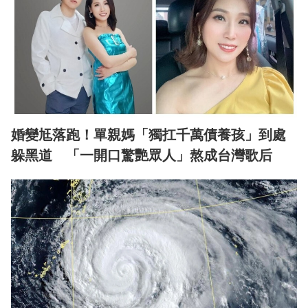
婚變尪落跑！單親媽「獨扛千萬債養孩」到處
躲黑道 「一開口驚艷眾人」熬成台灣歌后