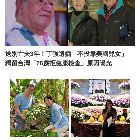
送別亡夫3年！丁強遺孀「不投靠美國兒女」
獨留台灣「76歲拒健康檢查」原因曝光