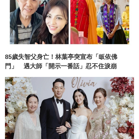
85歲失智父身亡！林葉亭突宣布「皈依佛
門」 遇大師「開示一番話」忍不住淚崩