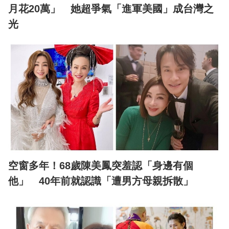
月花20萬」 她超爭氣「進軍美國」成台灣之
光
空窗多年！68歲陳美鳳突羞認「身邊有個
他」 40年前就認識「遭男方母親拆散」