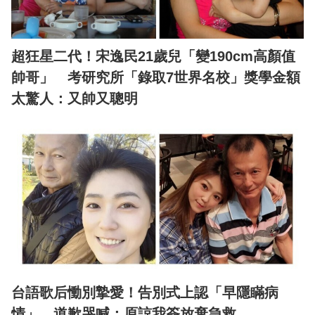
超狂星二代！宋逸民21歲兒「變190cm高顏值
帥哥」 考研究所「錄取7世界名校」獎學金額
太驚人：又帥又聰明
台語歌后慟別摯愛！告別式上認「早隱瞞病
情」 道歉哭喊：原諒我簽放棄急救