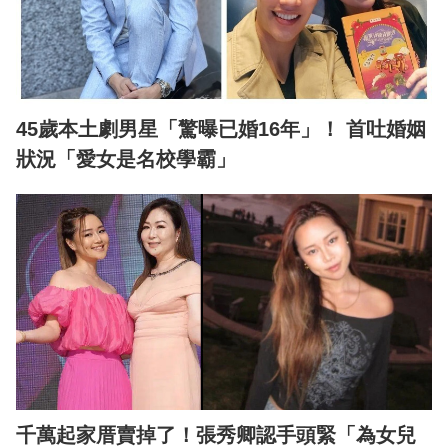
45歲本土劇男星「驚曝已婚16年」！ 首吐婚姻
狀況「愛女是名校學霸」
千萬起家厝賣掉了！張秀卿認手頭緊「為女兒