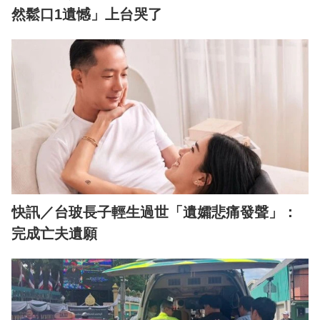
然鬆口1遺憾」上台哭了
快訊／台玻長子輕生過世「遺孀悲痛發聲」：
完成亡夫遺願