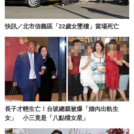
快訊／北市信義區「22歲女墜樓」當場死亡
長子才輕生亡！台玻總裁被爆「婚內出軌生
女」 小三竟是「八點檔女星」