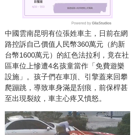
Powered by 
GliaStudios
中國雲南昆明有位張姓車主，日前在網
M
u
路控訴自己價值人民幣360萬元（約新
t
台幣1600萬元）的紅色法拉利，竟在社
e
區車位上慘遭4名孩童當作「免費遊樂
設施」。孩子們在車頂、引擎蓋來回攀
爬蹦跳，導致車身滿是刮痕，前保桿甚
至出現裂紋，車主心疼又憤怒。