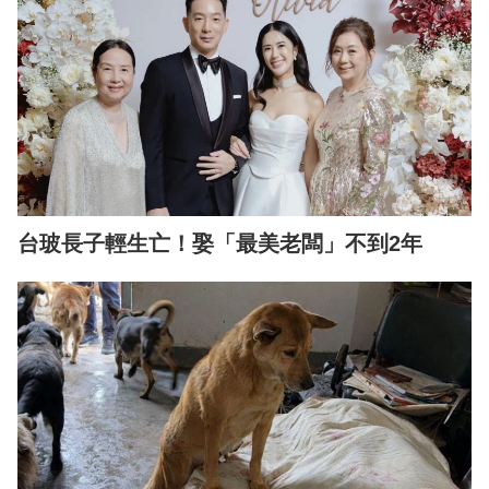
台玻長子輕生亡！娶「最美老闆」不到2年