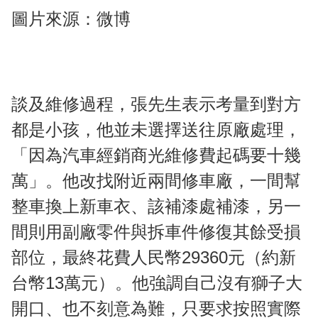
圖片來源：微博
談及維修過程，張先生表示考量到對方
都是小孩，他並未選擇送往原廠處理，
「因為汽車經銷商光維修費起碼要十幾
萬」。他改找附近兩間修車廠，一間幫
整車換上新車衣、該補漆處補漆，另一
間則用副廠零件與拆車件修復其餘受損
部位，最終花費人民幣29360元（約新
台幣13萬元）。他強調自己沒有獅子大
開口、也不刻意為難，只要求按照實際