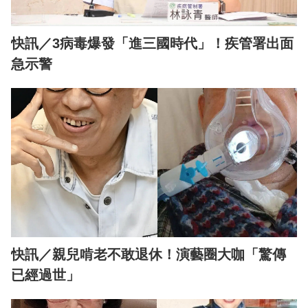
快訊／3病毒爆發「進三國時代」！疾管署出面
急示警
快訊／親兒啃老不敢退休！演藝圈大咖「驚傳
已經過世」