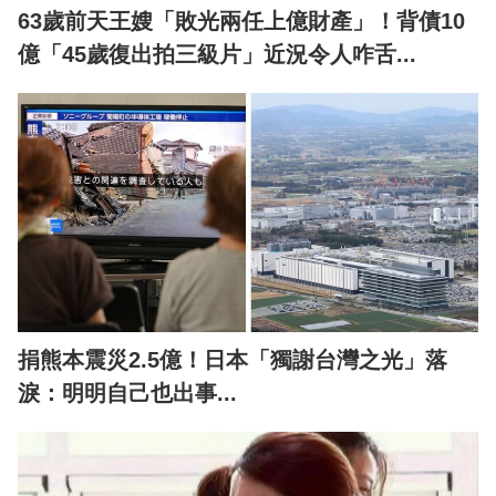
63歲前天王嫂「敗光兩任上億財產」！背債10
億「45歲復出拍三級片」近況令人咋舌...
捐熊本震災2.5億！日本「獨謝台灣之光」落
淚：明明自己也出事...