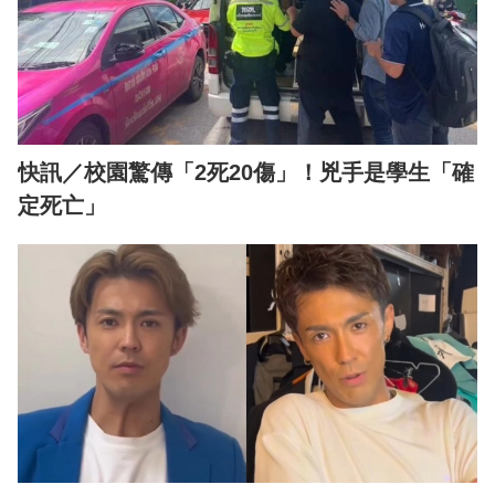
快訊／校園驚傳「2死20傷」！兇手是學生「確
定死亡」