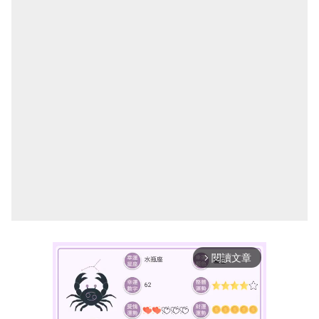
閱讀文章
arrow_forward_ios