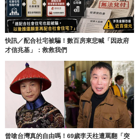
快訊／配合社宅被騙！數百房東悲喊「因政府
才信兆基」：救救我們
曾嗆台灣真的自由嗎！69歲李天柱遭罵翻「突