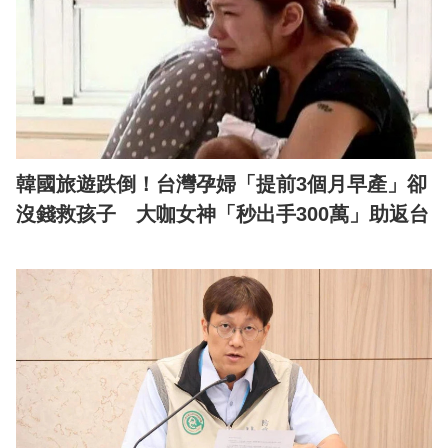
韓國旅遊跌倒！台灣孕婦「提前3個月早產」卻
沒錢救孩子 大咖女神「秒出手300萬」助返台