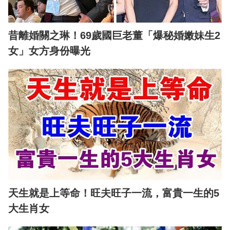
昔離婚關之琳！69歲國巨老董「爆秘婚嫩妹生2
女」女方身份曝光
天生就是上等命！旺夫旺子一流，富貴一生的5
大生肖女