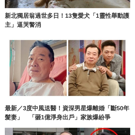
新北獨居翁過世多日！13隻愛犬「1靈性舉動護
主」逼哭警消
最新／3度中風送醫！資深男星爆離婚「斷50年
髮妻」 「砸1億淨身出戶」家族爆紛爭