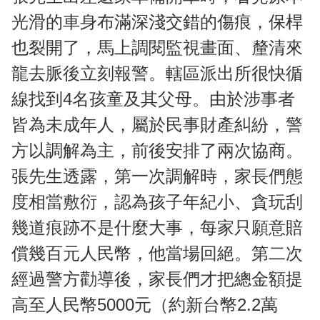
光滑的車身布滿深淺交錯的傷痕，保桿
也裂開了，馬上調閱監視畫面、釐清來
龍去脈後立刻報警。轄區派出所很快循
線找到4名孩童及其父母。由於涉事者
皆為未成年人，屬於民事財產糾紛，警
方以調解為主，前後安排了兩次協商。
張先生透露，第一次調解時，家長們態
度相當敷衍，認為孩子年紀小、貪玩刮
幾道痕跡不是什麼大事，每家只願意賠
償幾百元人民幣，他當場回絕。第二次
經過警方勸導後，家長們才把總金額提
高至人民幣5000元（約新台幣2.2萬