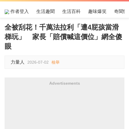
作者登入
生活趣聞
生活百科
趣味爆笑
奇聞怪
全被刮花！千萬法拉利「遭4屁孩當滑
梯玩」 家長「賠償喊這價位」網全傻
眼
力量人
2026-07-02
檢舉
Advertisements