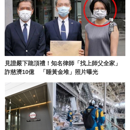
見證嚴下跪頂禮！知名律師「找上師父全家」
詐慈濟10億 「睡黃金堆」照片曝光