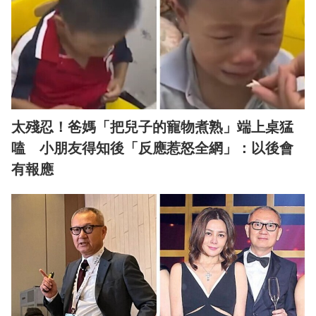
太殘忍！爸媽「把兒子的寵物煮熟」端上桌猛
嗑 小朋友得知後「反應惹怒全網」：以後會
有報應