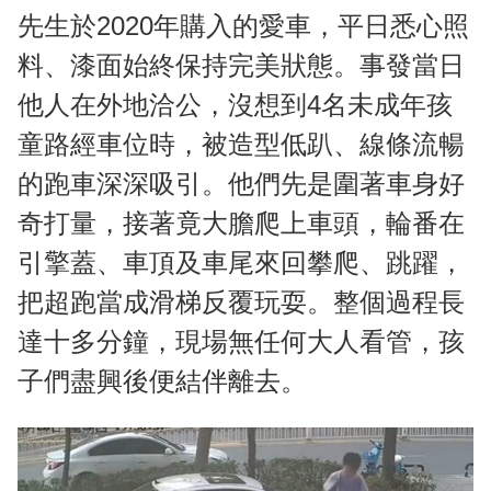
先生於2020年購入的愛車，平日悉心照
料、漆面始終保持完美狀態。事發當日
他人在外地洽公，沒想到4名未成年孩
童路經車位時，被造型低趴、線條流暢
的跑車深深吸引。他們先是圍著車身好
奇打量，接著竟大膽爬上車頭，輪番在
引擎蓋、車頂及車尾來回攀爬、跳躍，
把超跑當成滑梯反覆玩耍。整個過程長
達十多分鐘，現場無任何大人看管，孩
子們盡興後便結伴離去。