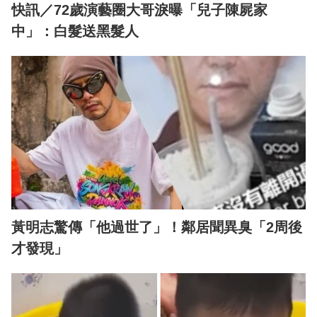
快訊／72歲演藝圈大哥淚曝「兒子陳屍家
中」：白髮送黑髮人
黃明志驚傳「他過世了」！鄰居聞異臭「2周後
才發現」