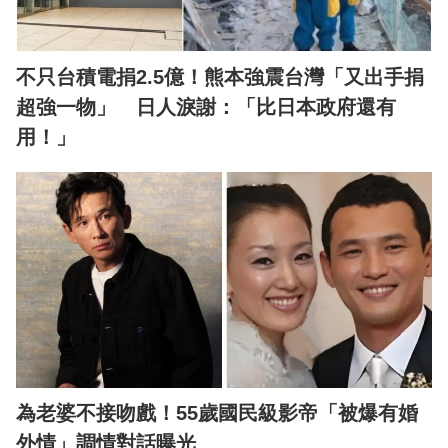
不只台積電捐2.5億！熊本強震台灣「又出手捐
超強一物」 日人淚謝：「比日本政府還有
用！」
為老婆不接吻戲！55歲國民級影帝「被爆有婚
外情」調情對話曝光