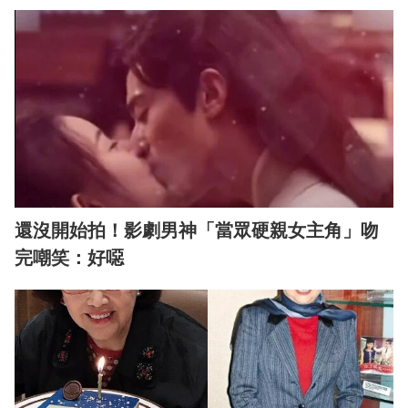
還沒開始拍！影劇男神「當眾硬親女主角」吻
完嘲笑：好噁