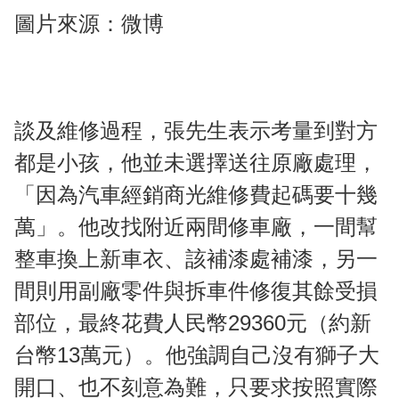
圖片來源：微博
談及維修過程，張先生表示考量到對方
都是小孩，他並未選擇送往原廠處理，
「因為汽車經銷商光維修費起碼要十幾
萬」。他改找附近兩間修車廠，一間幫
整車換上新車衣、該補漆處補漆，另一
間則用副廠零件與拆車件修復其餘受損
部位，最終花費人民幣29360元（約新
台幣13萬元）。他強調自己沒有獅子大
開口、也不刻意為難，只要求按照實際