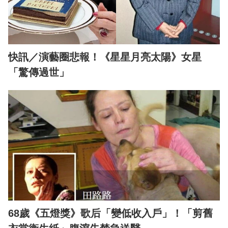
快訊／演藝圈悲報！《星星月亮太陽》女星
「驚傳過世」
68歲《五燈獎》歌后「變低收入戶」！「剪舊