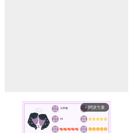
閱讀文章
arrow_forward_ios