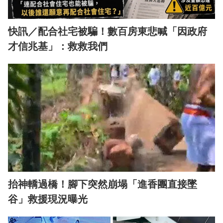
快訊／配合社宅被騙！數百房東悲喊「因政府
才信兆基」：救救我們
抬神轎過橋！腳下突然崩塌「進香團直接墜
谷」救援現況曝光