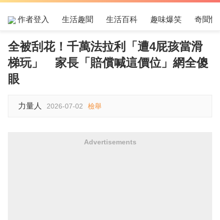
作者登入
生活趣聞
生活百科
趣味爆笑
奇聞怪
全被刮花！千萬法拉利「遭4屁孩當滑
梯玩」 家長「賠償喊這價位」網全傻
眼
力量人
2026-07-02
檢舉
Advertisements