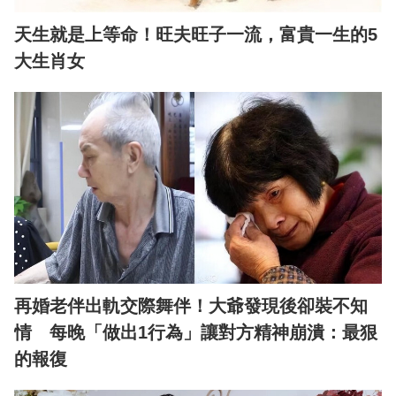
天生就是上等命！旺夫旺子一流，富貴一生的5
大生肖女
再婚老伴出軌交際舞伴！大爺發現後卻裝不知
情 每晚「做出1行為」讓對方精神崩潰：最狠
的報復