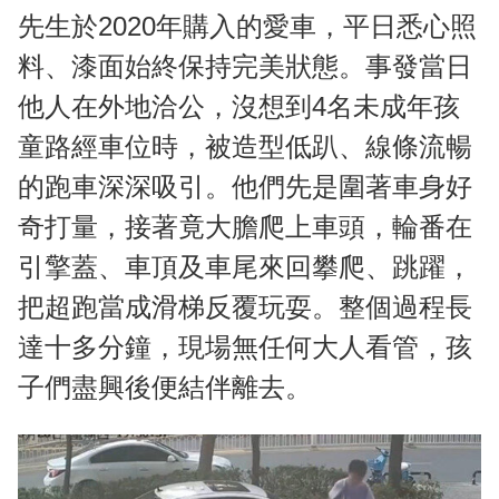
先生於2020年購入的愛車，平日悉心照
料、漆面始終保持完美狀態。事發當日
他人在外地洽公，沒想到4名未成年孩
童路經車位時，被造型低趴、線條流暢
的跑車深深吸引。他們先是圍著車身好
奇打量，接著竟大膽爬上車頭，輪番在
引擎蓋、車頂及車尾來回攀爬、跳躍，
把超跑當成滑梯反覆玩耍。整個過程長
達十多分鐘，現場無任何大人看管，孩
子們盡興後便結伴離去。