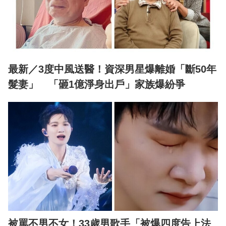
最新／3度中風送醫！資深男星爆離婚「斷50年
髮妻」 「砸1億淨身出戶」家族爆紛爭
被罵不男不女！33歲男歌手「被爆四度告上法