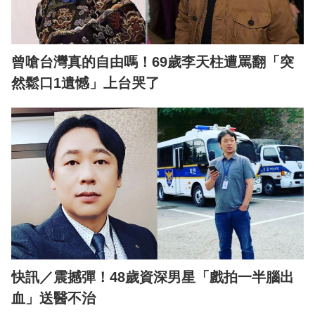
曾嗆台灣真的自由嗎！69歲李天柱遭罵翻「突
然鬆口1遺憾」上台哭了
快訊／震撼彈！48歲資深男星「戲拍一半腦出
血」送醫不治