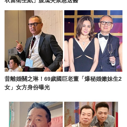
衣當衛生紙」腹瀉失禁急送醫
昔離婚關之琳！69歲國巨老董「爆秘婚嫩妹生2
女」女方身份曝光