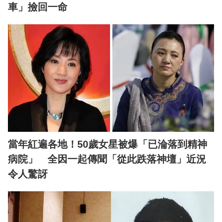
車」撿回一命
當年紅遍各地！50歲女星被爆「已淪落到精神
病院」 全因一起傳聞「從此跌落神壇」近況
令人驚訝