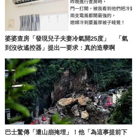
婆婆查房「發現兒子夫妻冷氣開25度」 「氣
到沒收遙控器」提出一要求：真的造孽啊
巴士驚傳「遭山崩掩埋」！他「為這事提前下