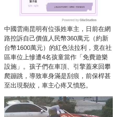
Powered by 
GliaStudios
中國雲南昆明有位張姓車主，日前在網
M
u
路控訴自己價值人民幣360萬元（約新
t
台幣1600萬元）的紅色法拉利，竟在社
e
區車位上慘遭4名孩童當作「免費遊樂
設施」。孩子們在車頂、引擎蓋來回攀
爬蹦跳，導致車身滿是刮痕，前保桿甚
至出現裂紋，車主心疼又憤怒。