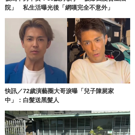
院」 私生活曝光後「網嘆完全不意外」
快訊／72歲演藝圈大哥淚曝「兒子陳屍家
中」：白髮送黑髮人