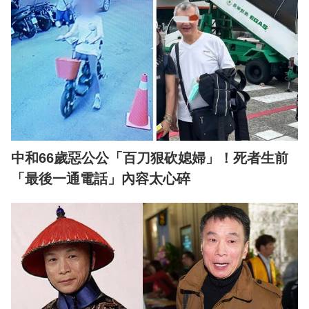
中和66歲惡公公「百刀狠砍媳婦」！死者生前
「最後一通電話」內容太心碎