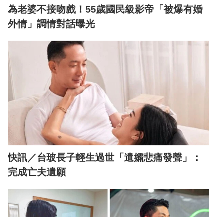
為老婆不接吻戲！55歲國民級影帝「被爆有婚
外情」調情對話曝光
快訊／台玻長子輕生過世「遺孀悲痛發聲」：
完成亡夫遺願