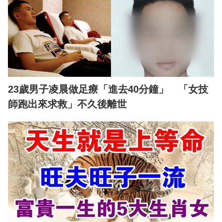
23歲男子凌晨做足療「進去40分鐘」 「女技
師跑出來求救」不久後離世