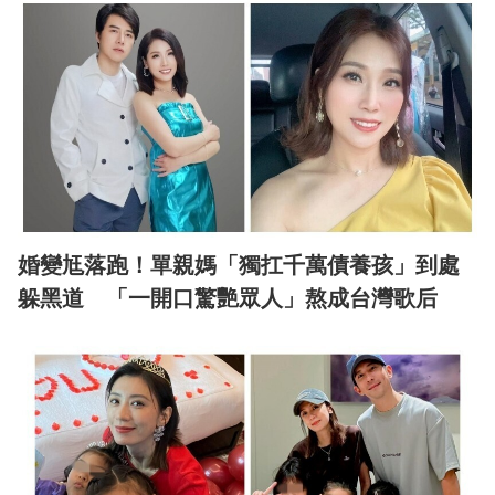
婚變尪落跑！單親媽「獨扛千萬債養孩」到處
躲黑道 「一開口驚艷眾人」熬成台灣歌后