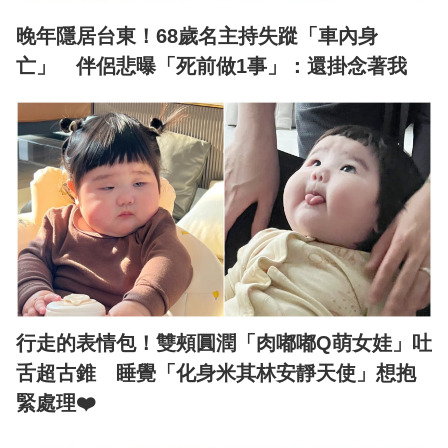
晚年隱居台東！68歲名主持失蹤「車內身
亡」 伴侶悲曝「死前做1事」：還掛念著我
行走的表情包！雙頰圓潤「肉嘟嘟Q萌女娃」吐
舌超古錐 睡覺「化身米其林安靜天使」想抱
緊處理❤️