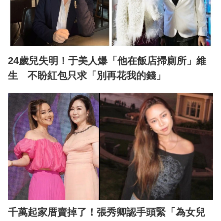
24歲兒失明！于美人爆「他在飯店掃廁所」維
生 不盼紅包只求「別再花我的錢」
千萬起家厝賣掉了！張秀卿認手頭緊「為女兒