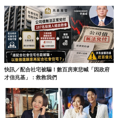
快訊／配合社宅被騙！數百房東悲喊「因政府
才信兆基」：救救我們