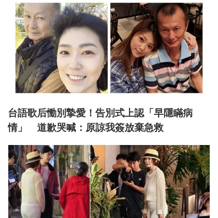
台語歌后慟別摯愛！告別式上認「早隱瞞病
情」 道歉哭喊：原諒我簽放棄急救