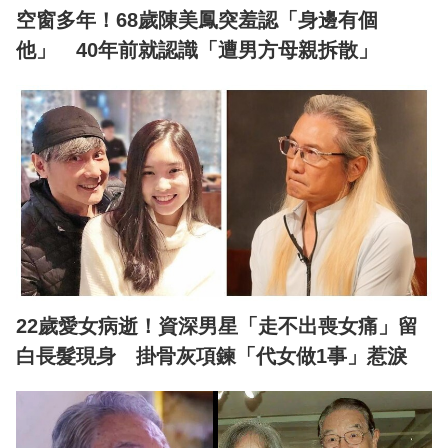
空窗多年！68歲陳美鳳突羞認「身邊有個
他」 40年前就認識「遭男方母親拆散」
22歲愛女病逝！資深男星「走不出喪女痛」留
白長髮現身 掛骨灰項鍊「代女做1事」惹淚