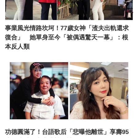
事業風光情路坎坷！77歲女神「渣夫出軌還求
復合」 她單身至今「被偶遇驚天一幕」：根
本反人類
功德圓滿了！台語歌后「悲曝他離世」享壽95