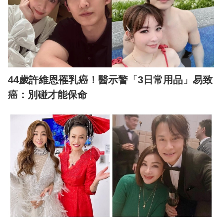
44歲許維恩罹乳癌！醫示警「3日常用品」易致
癌：別碰才能保命