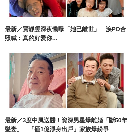
最新／賈靜雯深夜慟曝「她已離世」 淚PO合
照喊：真的好愛你...
最新／3度中風送醫！資深男星爆離婚「斷50年
髮妻」 「砸1億淨身出戶」家族爆紛爭