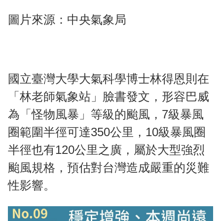
圖片來源：中央氣象局
國立臺灣大學大氣科學博士林得恩則在
「林老師氣象站」臉書發文，形容巴威
為「怪物風暴」等級的颱風，7級暴風
圈範圍半徑可達350公里，10級暴風圈
半徑也有120公里之廣，屬於大型強烈
颱風規格，預估對台灣造成嚴重的災難
性影響。