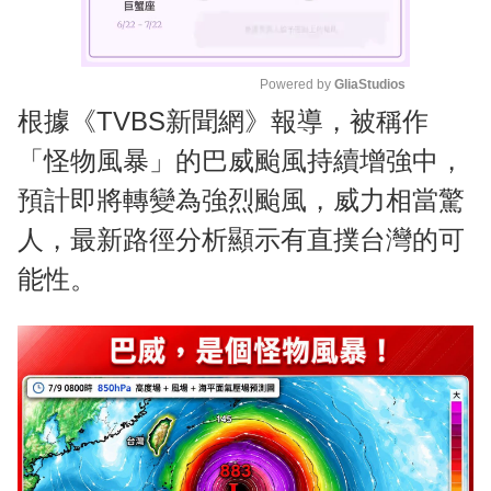
Powered by 
GliaStudios
根據《TVBS新聞網》報導，被稱作
M
u
「怪物風暴」的巴威颱風持續增強中，
t
預計即將轉變為強烈颱風，威力相當驚
e
人，最新路徑分析顯示有直撲台灣的可
能性。