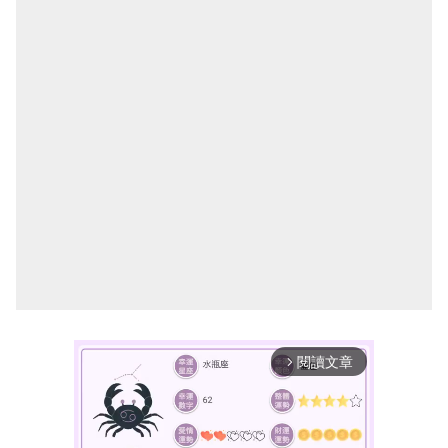
閱讀文章
arrow_forward_ios