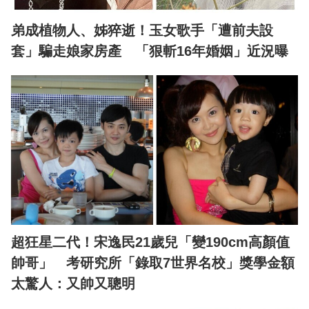
弟成植物人、姊猝逝！玉女歌手「遭前夫設
套」騙走娘家房產 「狠斬16年婚姻」近況曝
超狂星二代！宋逸民21歲兒「變190cm高顏值
帥哥」 考研究所「錄取7世界名校」獎學金額
太驚人：又帥又聰明