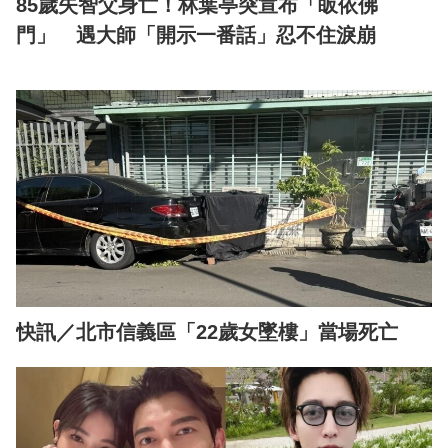
85歲失智父身亡！林葉亭突宣布「皈依佛
門」 遇大師「開示一番話」忍不住淚崩
快訊／北市信義區「22歲女墜樓」當場死亡