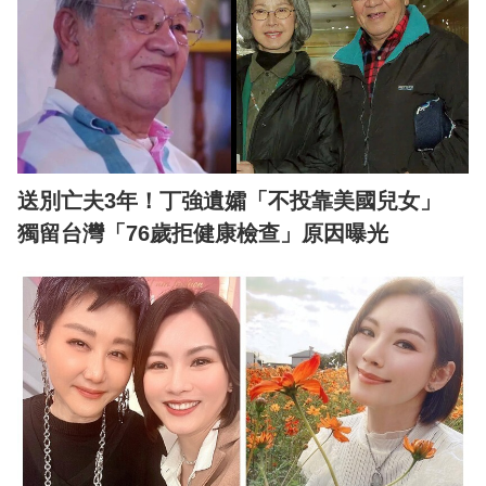
送別亡夫3年！丁強遺孀「不投靠美國兒女」
獨留台灣「76歲拒健康檢查」原因曝光