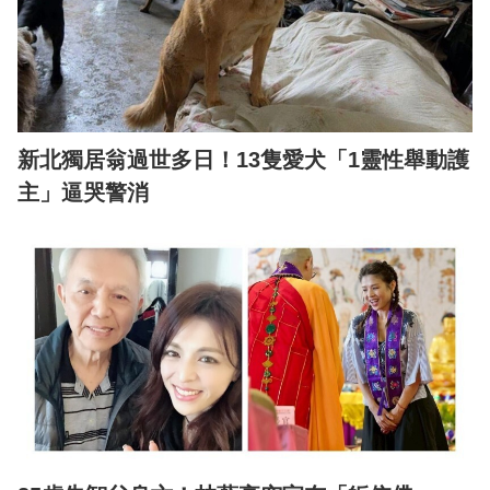
新北獨居翁過世多日！13隻愛犬「1靈性舉動護
主」逼哭警消