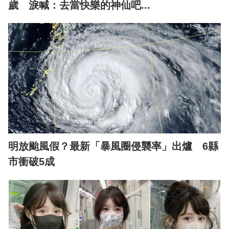
歲 淚喊：去當快樂的神仙吧...
明放颱風假？最新「暴風圈侵襲率」出爐 6縣
市衝破5成