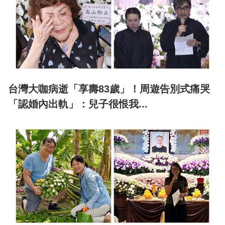
台灣大咖病逝「享壽83歲」！周遊告別式痛哭
「認婚內出軌」：兒子很恨我...