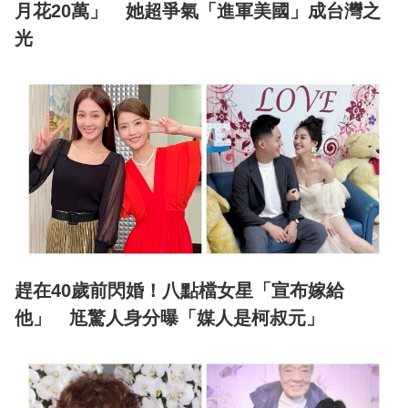
月花20萬」 她超爭氣「進軍美國」成台灣之
光
趕在40歲前閃婚！八點檔女星「宣布嫁給
他」 尪驚人身分曝「媒人是柯叔元」