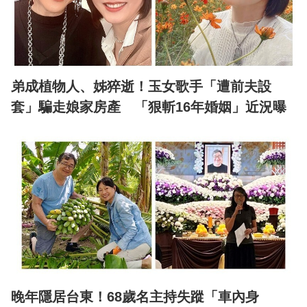
弟成植物人、姊猝逝！玉女歌手「遭前夫設
套」騙走娘家房產 「狠斬16年婚姻」近況曝
晚年隱居台東！68歲名主持失蹤「車內身