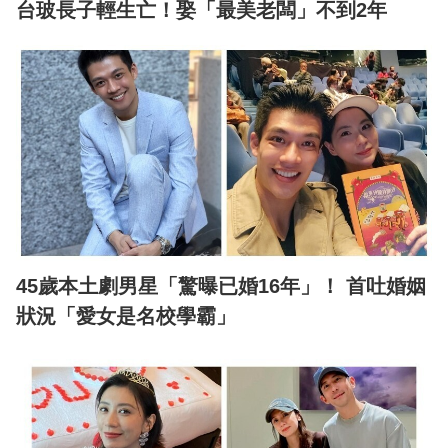
台玻長子輕生亡！娶「最美老闆」不到2年
45歲本土劇男星「驚曝已婚16年」！ 首吐婚姻
狀況「愛女是名校學霸」