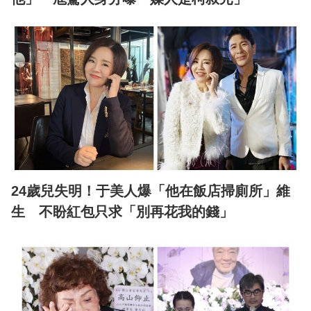
24歲兒失明！于美人爆「他在飯店掃廁所」維
生 不盼紅包只求「別再花我的錢」