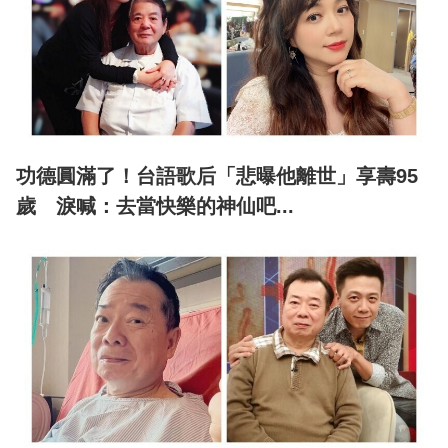
功德圓滿了！台語歌后「悲曝他離世」享壽95
歲 淚喊：去當快樂的神仙吧...