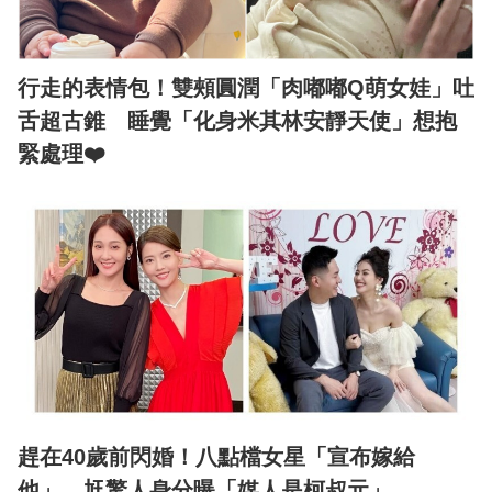
行走的表情包！雙頰圓潤「肉嘟嘟Q萌女娃」吐
舌超古錐 睡覺「化身米其林安靜天使」想抱
緊處理❤️
趕在40歲前閃婚！八點檔女星「宣布嫁給
他」 尪驚人身分曝「媒人是柯叔元」