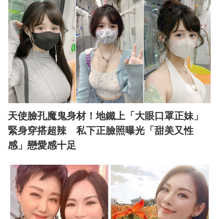
天使臉孔魔鬼身材！地鐵上「大眼口罩正妹」
緊身穿搭超辣 私下正臉照曝光「甜美又性
感」戀愛感十足