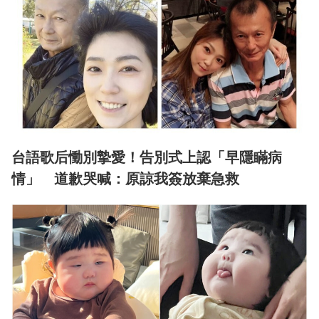
台語歌后慟別摯愛！告別式上認「早隱瞞病
情」 道歉哭喊：原諒我簽放棄急救