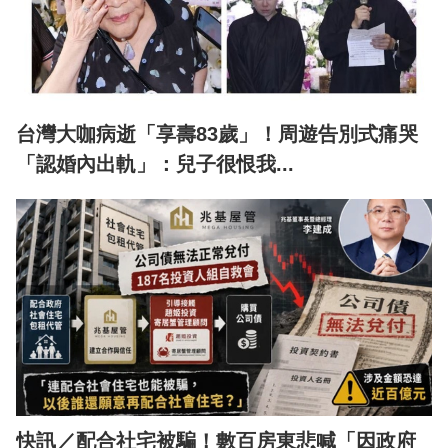
台灣大咖病逝「享壽83歲」！周遊告別式痛哭
「認婚內出軌」：兒子很恨我...
快訊／配合社宅被騙！數百房東悲喊「因政府