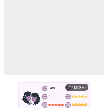
閱讀文章
arrow_forward_ios