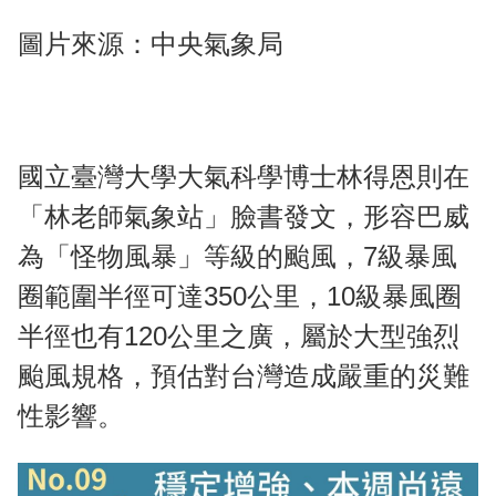
圖片來源：中央氣象局
國立臺灣大學大氣科學博士林得恩則在
「林老師氣象站」臉書發文，形容巴威
為「怪物風暴」等級的颱風，7級暴風
圈範圍半徑可達350公里，10級暴風圈
半徑也有120公里之廣，屬於大型強烈
颱風規格，預估對台灣造成嚴重的災難
性影響。