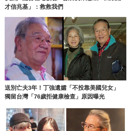
才信兆基」：救救我們
送別亡夫3年！丁強遺孀「不投靠美國兒女」
獨留台灣「76歲拒健康檢查」原因曝光