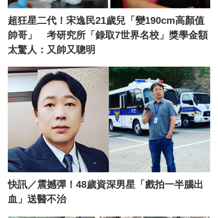
超狂星二代！宋逸民21歲兒「變190cm高顏值
帥哥」 考研究所「錄取7世界名校」獎學金額
太驚人：又帥又聰明
快訊／震撼彈！48歲資深男星「戲拍一半腦出
血」送醫不治