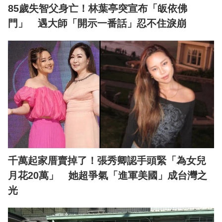
85歲失智父身亡！林葉亭突宣布「皈依佛
門」 遇大師「開示一番話」忍不住淚崩
千萬起家厝賣掉了！張秀卿認手頭緊「為女兒
月花20萬」 她超爭氣「進軍美國」成台灣之
光