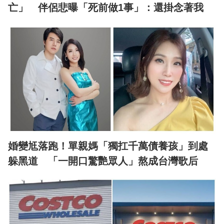
亡」 伴侶悲曝「死前做1事」：還掛念著我
婚變尪落跑！單親媽「獨扛千萬債養孩」到處
躲黑道 「一開口驚艷眾人」熬成台灣歌后