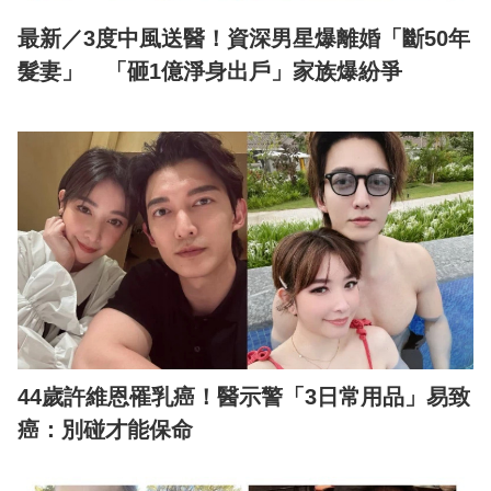
最新／3度中風送醫！資深男星爆離婚「斷50年
髮妻」 「砸1億淨身出戶」家族爆紛爭
44歲許維恩罹乳癌！醫示警「3日常用品」易致
癌：別碰才能保命