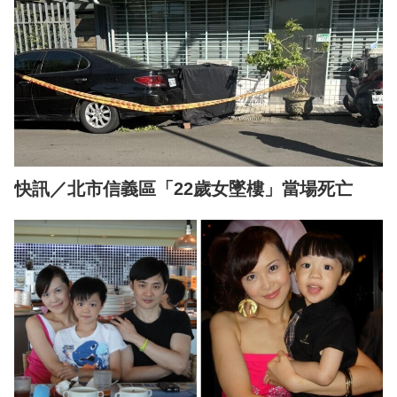
快訊／北市信義區「22歲女墜樓」當場死亡