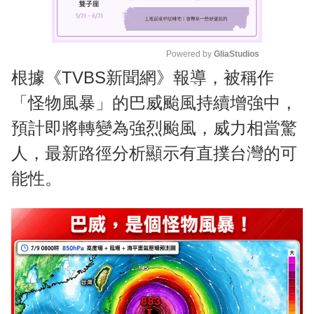
Powered by 
GliaStudios
根據《TVBS新聞網》報導，被稱作
M
u
「怪物風暴」的巴威颱風持續增強中，
t
預計即將轉變為強烈颱風，威力相當驚
e
人，最新路徑分析顯示有直撲台灣的可
能性。