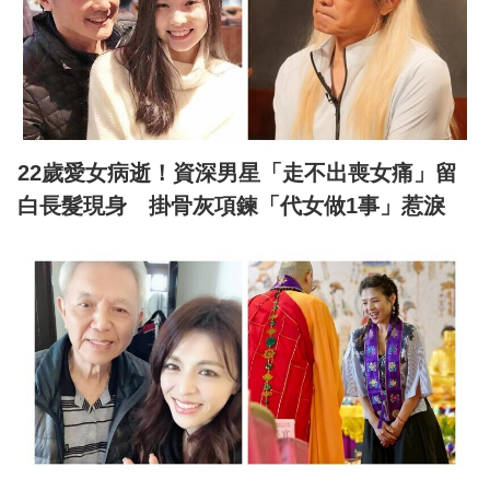
22歲愛女病逝！資深男星「走不出喪女痛」留
白長髮現身 掛骨灰項鍊「代女做1事」惹淚