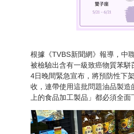
根據《TVBS新聞網》報導，中
被檢驗出含有一級致癌物質苯駢
4日晚間緊急宣布，將預防性下
收，連帶使用這批問題油品製造
上的食品加工製品」都必須全面