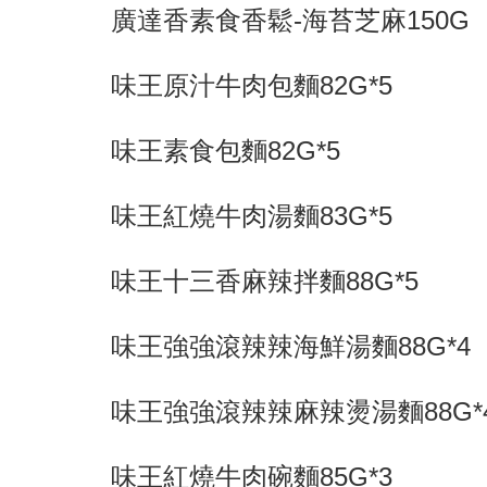
廣達香素食香鬆-海苔芝麻150G
味王原汁牛肉包麵82G*5
味王素食包麵82G*5
味王紅燒牛肉湯麵83G*5
味王十三香麻辣拌麵88G*5
味王強強滾辣辣海鮮湯麵88G*4
味王強強滾辣辣麻辣燙湯麵88G*
味王紅燒牛肉碗麵85G*3