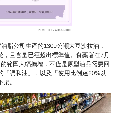
Powered by 
GliaStudios
M
聯油脂公司生產的1300公噸大豆沙拉油，
u
芘，且含量已經超出標準值。食藥署在7月
t
架的範圍大幅擴增，不僅是原型油品需要回
e
的「調和油」，以及「使用比例達20%以
下架。