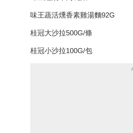
味王蔬活燻香素雞湯麵92G
桂冠大沙拉500G/條
桂冠小沙拉100G/包