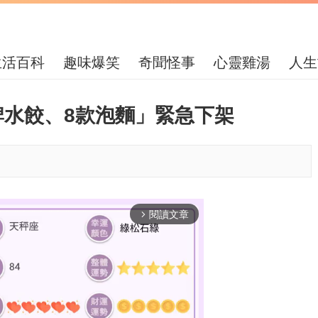
生活百科
趣味爆笑
奇聞怪事
心靈雞湯
人生
牌水餃、8款泡麵」緊急下架
閱讀文章
arrow_forward_ios