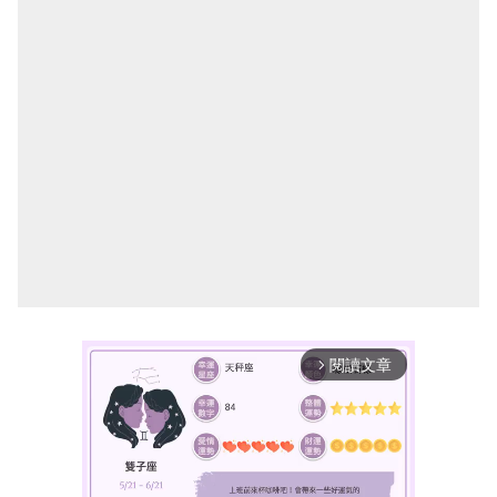
閱讀文章
arrow_forward_ios