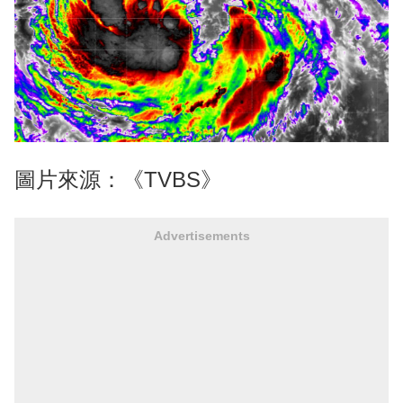
圖片來源：《TVBS》
Advertisements