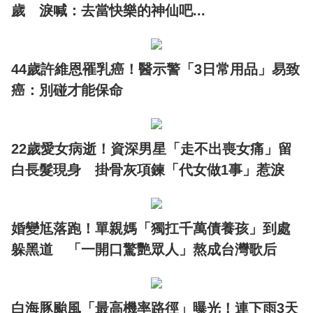
歲 淚喊：去當快樂的神仙吧...
44歲許維恩罹乳癌！醫示警「3日常用品」易致
癌：別碰才能保命
22歲愛女病逝！資深男星「走不出喪女痛」留
白長髮現身 掛骨灰項鍊「代女做1事」惹淚
婚變尪落跑！單親媽「獨扛千萬債養孩」到處
躲黑道 「一開口驚艷眾人」熬成台灣歌后
白海豚颱風「最高機率路徑」曝光！連下雨3天