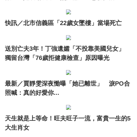
快訊／北市信義區「22歲女墜樓」當場死亡
送別亡夫3年！丁強遺孀「不投靠美國兒女」
獨留台灣「76歲拒健康檢查」原因曝光
最新／賈靜雯深夜慟曝「她已離世」 淚PO合
照喊：真的好愛你...
天生就是上等命！旺夫旺子一流，富貴一生的5
大生肖女