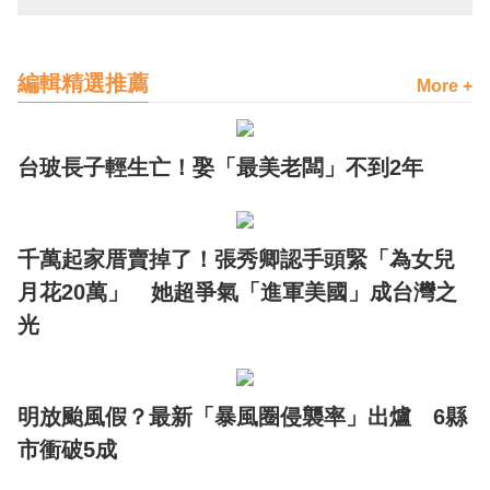
編輯精選推薦
More +
台玻長子輕生亡！娶「最美老闆」不到2年
千萬起家厝賣掉了！張秀卿認手頭緊「為女兒
月花20萬」 她超爭氣「進軍美國」成台灣之
光
明放颱風假？最新「暴風圈侵襲率」出爐 6縣
市衝破5成