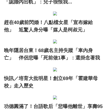
「認婚內出軌」：兒子很恨我...
趕在40歲前閃婚！八點檔女星「宣布嫁給
他」 尪驚人身分曝「媒人是柯叔元」
晚年隱居台東！68歲名主持失蹤「車內身
亡」 伴侶悲曝「死前做1事」：還掛念著我
快訊／培育大批明星！創立69年「霍建華母
校」走入歷史
功德圓滿了！台語歌后「悲曝他離世」享壽95