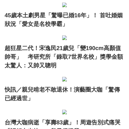
45歲本土劇男星「驚曝已婚16年」！ 首吐婚姻
狀況「愛女是名校學霸」
超狂星二代！宋逸民21歲兒「變190cm高顏值
帥哥」 考研究所「錄取7世界名校」獎學金額
太驚人：又帥又聰明
快訊／親兒啃老不敢退休！演藝圈大咖「驚傳
已經過世」
台灣大咖病逝「享壽83歲」！周遊告別式痛哭