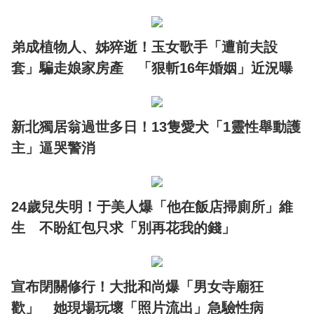
弟成植物人、姊猝逝！玉女歌手「遭前夫設
套」騙走娘家房產 「狠斬16年婚姻」近況曝
新北獨居翁過世多日！13隻愛犬「1靈性舉動護
主」逼哭警消
24歲兒失明！于美人爆「他在飯店掃廁所」維
生 不盼紅包只求「別再花我的錢」
宣布閉關修行！大批和尚爆「男女寺廟狂
歡」 她現場玩壞「照片流出」急驗性病