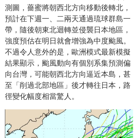
測圖，薔蜜將朝西北方向移動後轉北，
預計在下週一、二兩天通過琉球群島一
帶，隨後朝東北迴轉並侵襲日本地區，
強度預估在明日就會增強為中度颱風。
不過令人意外的是，歐洲模式最新模擬
結果顯示，颱風動向有個別系集預測偏
向台灣，可能朝西北方向逼近本島，甚
至「削過北部地區」後才轉往日本，路
徑變化幅度相當驚人。