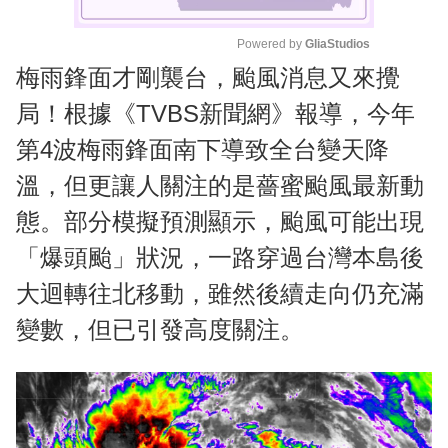
Powered by 
GliaStudios
梅雨鋒面才剛襲台，颱風消息又來攪
M
u
局！根據《TVBS新聞網》報導，今年
t
第4波梅雨鋒面南下導致全台變天降
e
溫，但更讓人關注的是薔蜜颱風最新動
態。部分模擬預測顯示，颱風可能出現
「爆頭颱」狀況，一路穿過台灣本島後
大迴轉往北移動，雖然後續走向仍充滿
變數，但已引發高度關注。