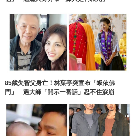
85歲失智父身亡！林葉亭突宣布「皈依佛
門」 遇大師「開示一番話」忍不住淚崩