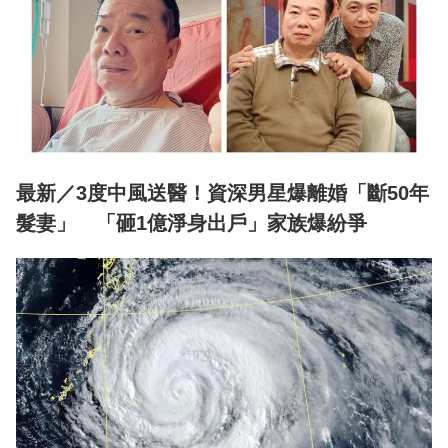
最新／3度中風送醫！資深男星爆離婚「斷50年
髮妻」 「砸1億淨身出戶」家族爆紛爭