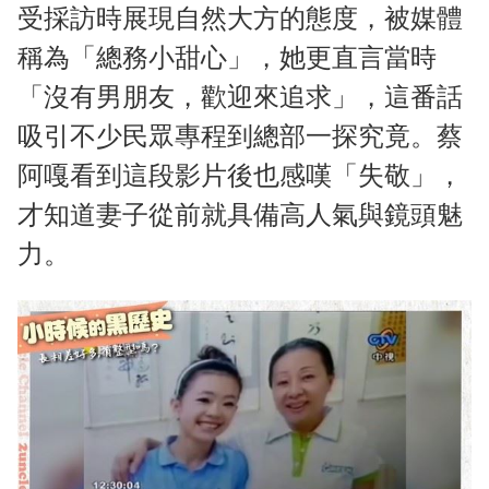
受採訪時展現自然大方的態度，被媒體
稱為「總務小甜心」，她更直言當時
「沒有男朋友，歡迎來追求」，這番話
吸引不少民眾專程到總部一探究竟。蔡
阿嘎看到這段影片後也感嘆「失敬」，
才知道妻子從前就具備高人氣與鏡頭魅
力。