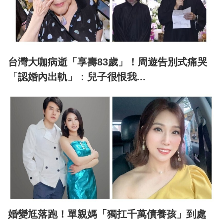
台灣大咖病逝「享壽83歲」！周遊告別式痛哭
「認婚內出軌」：兒子很恨我...
婚變尪落跑！單親媽「獨扛千萬債養孩」到處