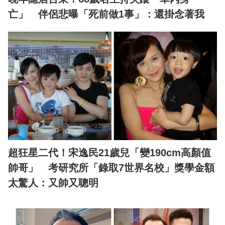
亡」 伴侶悲曝「死前做1事」：還掛念著我
超狂星二代！宋逸民21歲兒「變190cm高顏值
帥哥」 考研究所「錄取7世界名校」獎學金額
太驚人：又帥又聰明