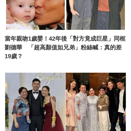
當年親吻1歲嬰！42年後「對方竟成巨星」同框
劉德華 「超高顏值如兄弟」粉絲喊：真的差
19歲？