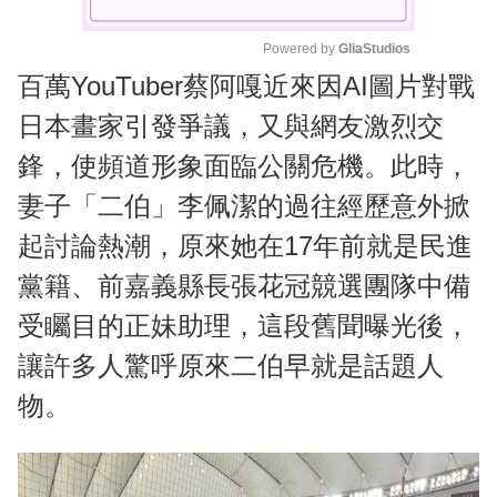
Powered by 
GliaStudios
百萬YouTuber蔡阿嘎近來因AI圖片對戰
M
u
日本畫家引發爭議，又與網友激烈交
t
鋒，使頻道形象面臨公關危機。此時，
e
妻子「二伯」李佩潔的過往經歷意外掀
起討論熱潮，原來她在17年前就是民進
黨籍、前嘉義縣長張花冠競選團隊中備
受矚目的正妹助理，這段舊聞曝光後，
讓許多人驚呼原來二伯早就是話題人
物。