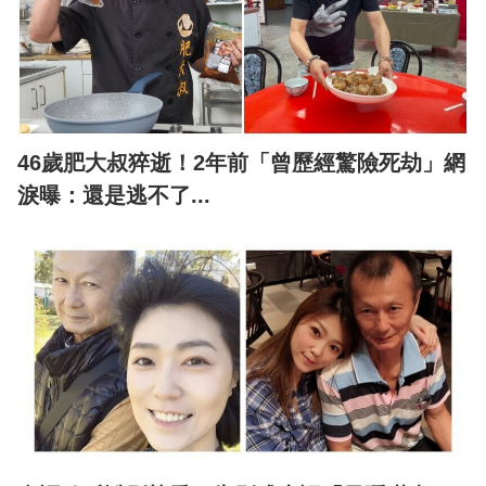
46歲肥大叔猝逝！2年前「曾歷經驚險死劫」網
淚曝：還是逃不了...