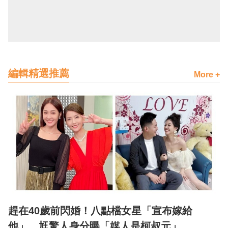
編輯精選推薦
More +
趕在40歲前閃婚！八點檔女星「宣布嫁給
他」 尪驚人身分曝「媒人是柯叔元」