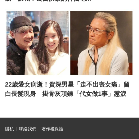
22歲愛女病逝！資深男星「走不出喪女痛」留
白長髮現身 掛骨灰項鍊「代女做1事」惹淚
隱私
聯絡我們
著作權保護