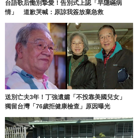
台語歌后慟別摯愛！告別式上認「早隱瞞病
情」 道歉哭喊：原諒我簽放棄急救
送別亡夫3年！丁強遺孀「不投靠美國兒女」
獨留台灣「76歲拒健康檢查」原因曝光