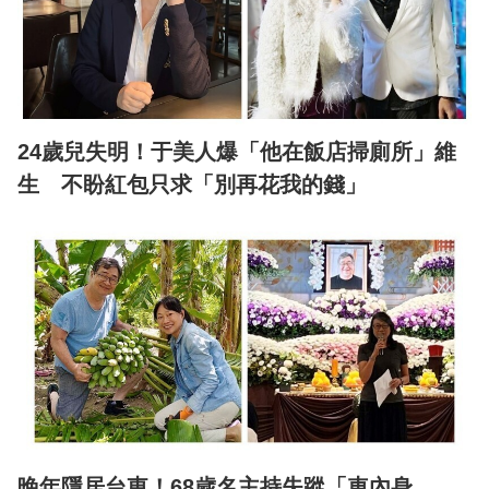
24歲兒失明！于美人爆「他在飯店掃廁所」維
生 不盼紅包只求「別再花我的錢」
晚年隱居台東！68歲名主持失蹤「車內身