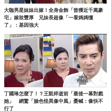
大咖男星妹妹出嫁！全身金飾「曾獲近千萬豪
宅」嫁妝豐厚 兄妹長超像「一看媽媽懂
了」：基因強大
丁國琳怎麼了！？王凱猝逝前「最後一幕對戲
她」 網驚「臉色怪異像中風」憂喊：像快不
行了