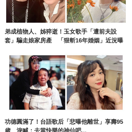
弟成植物人、姊猝逝！玉女歌手「遭前夫設
套」騙走娘家房產 「狠斬16年婚姻」近況曝
功德圓滿了！台語歌后「悲曝他離世」享壽95
歲 淚喊：去當快樂的神仙吧...