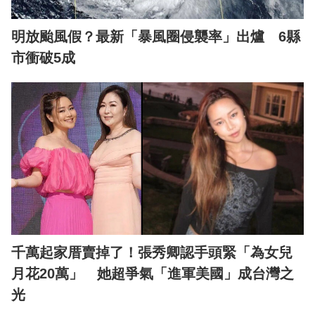
明放颱風假？最新「暴風圈侵襲率」出爐 6縣
市衝破5成
千萬起家厝賣掉了！張秀卿認手頭緊「為女兒
月花20萬」 她超爭氣「進軍美國」成台灣之
光