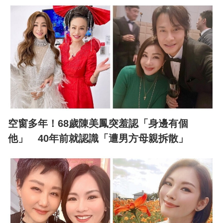
空窗多年！68歲陳美鳳突羞認「身邊有個
他」 40年前就認識「遭男方母親拆散」