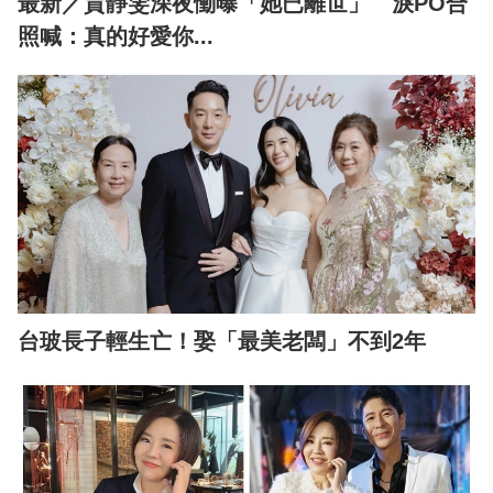
最新／賈靜雯深夜慟曝「她已離世」 淚PO合
照喊：真的好愛你...
台玻長子輕生亡！娶「最美老闆」不到2年