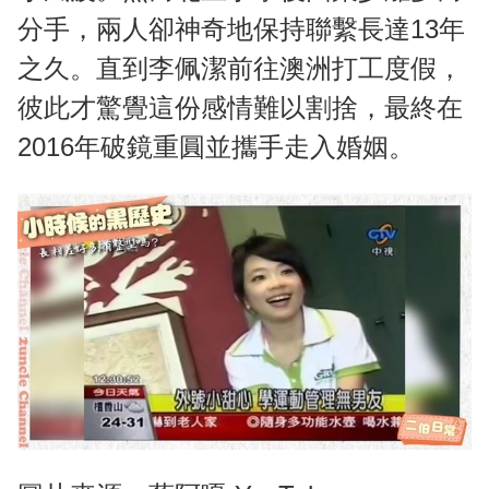
分手，兩人卻神奇地保持聯繫長達13年
之久。直到李佩潔前往澳洲打工度假，
彼此才驚覺這份感情難以割捨，最終在
2016年破鏡重圓並攜手走入婚姻。