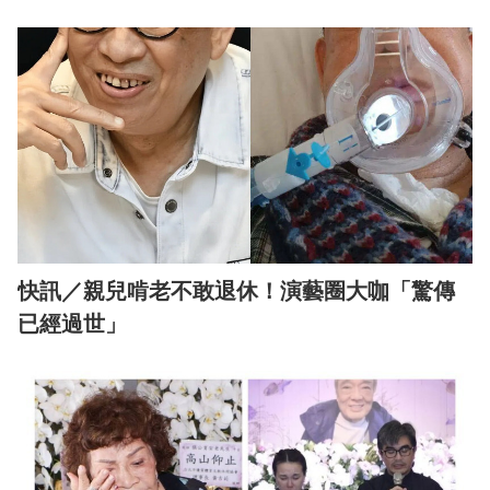
快訊／親兒啃老不敢退休！演藝圈大咖「驚傳
已經過世」