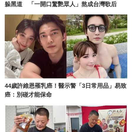
躲黑道 「一開口驚艷眾人」熬成台灣歌后
44歲許維恩罹乳癌！醫示警「3日常用品」易致
癌：別碰才能保命