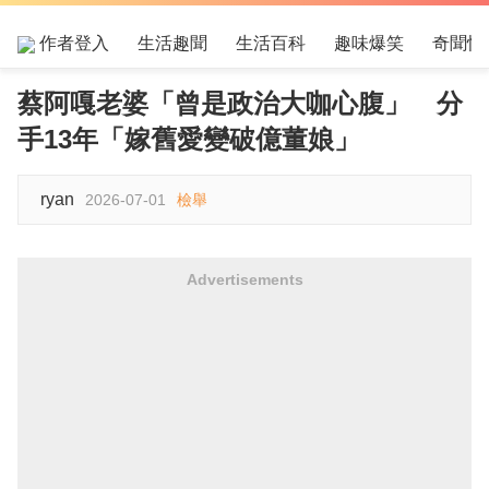
作者登入
生活趣聞
生活百科
趣味爆笑
奇聞怪
蔡阿嘎老婆「曾是政治大咖心腹」 分
手13年「嫁舊愛變破億董娘」
ryan
2026-07-01
檢舉
Advertisements