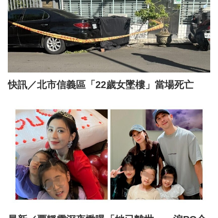
快訊／北市信義區「22歲女墜樓」當場死亡