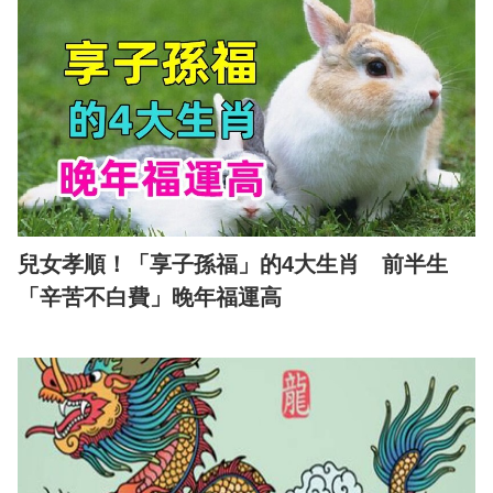
兒女孝順！「享子孫福」的4大生肖 前半生
「辛苦不白費」晚年福運高