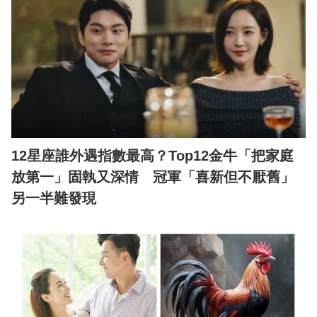
12星座誰外遇指數最高？Top12金牛「把家庭
放第一」固執又深情 冠軍「喜新但不厭舊」
另一半難發現