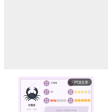
閱讀文章
arrow_forward_ios