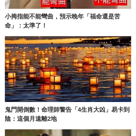
小拇指能不能彎曲，預示晚年「福命還是苦
命」：太準了！
鬼門開倒數！命理師警告「4生肖大凶」易卡到
陰：這個月遠離2地