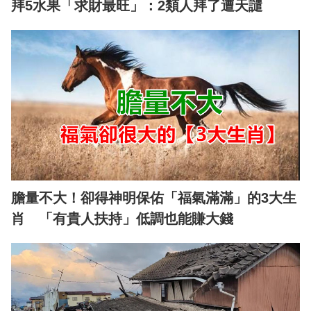
拜5水果「求財最旺」：2類人拜了遭天譴
膽量不大！卻得神明保佑「福氣滿滿」的3大生
肖 「有貴人扶持」低調也能賺大錢