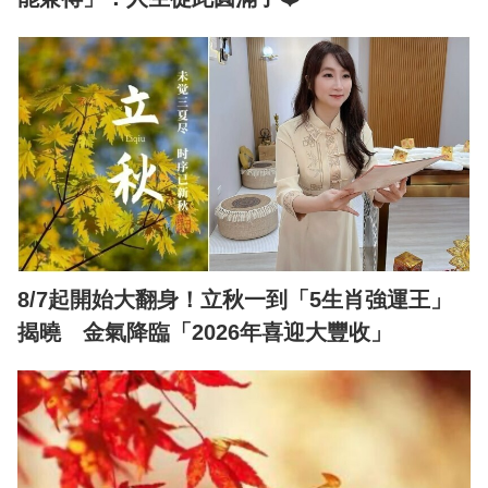
8/7起開始大翻身！立秋一到「5生肖強運王」
揭曉 金氣降臨「2026年喜迎大豐收」