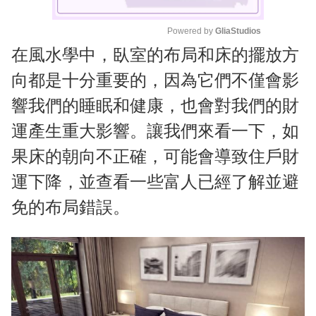
Powered by 
GliaStudios
在風水學中，臥室的布局和床的擺放方
M
u
向都是十分重要的，因為它們不僅會影
t
響我們的睡眠和健康，也會對我們的財
e
運產生重大影響。讓我們來看一下，如
果床的朝向不正確，可能會導致住戶財
運下降，並查看一些富人已經了解並避
免的布局錯誤。