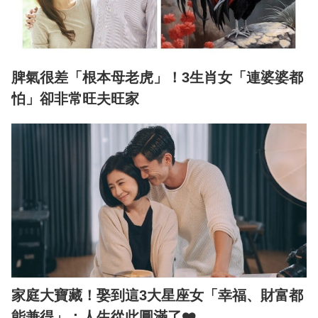
脾氣很差「根本母老虎」！3生肖女「連婆婆都
怕」卻非常旺夫旺家
家庭大寶藏！娶到這3大星座女「幸福、財富都
能兼得」：人生從此圓滿了❤️