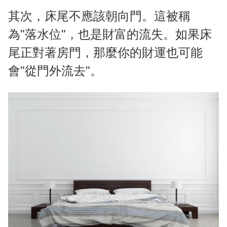
其次，床尾不應該朝向門。這被稱
為"落水位"，也是財富的流失。如果床
尾正對著房門，那麼你的財運也可能
會"從門外流去"。