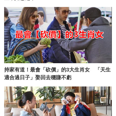
持家有道！最會「砍價」的3大生肖女 「天生
適合過日子」娶回去穩賺不虧