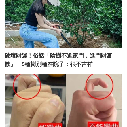
破壞財運！俗話「陰樹不進家門，進門財富
散」 5種樹別種在院子：很不吉祥