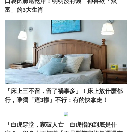
口袋比臉還乾淨！明明沒有錢 卻喜歡「炫
富」的3大生肖
「床上三不留，留了禍事多」！床上放什麼都
行，唯獨「這3樣」不行：有的快拿走！
「白虎穿堂，家破人亡」白虎指的到底是什