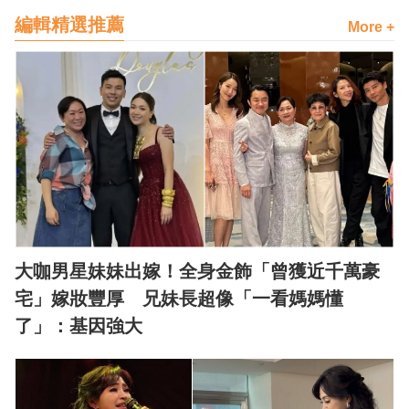
編輯精選推薦
More +
大咖男星妹妹出嫁！全身金飾「曾獲近千萬豪
宅」嫁妝豐厚 兄妹長超像「一看媽媽懂
了」：基因強大