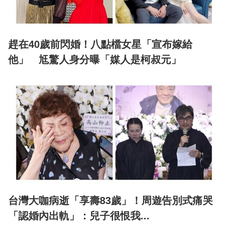
趕在40歲前閃婚！八點檔女星「宣布嫁給
他」 尪驚人身分曝「媒人是柯叔元」
台灣大咖病逝「享壽83歲」！周遊告別式痛哭
「認婚內出軌」：兒子很恨我...