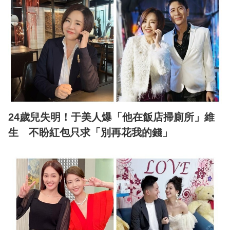
24歲兒失明！于美人爆「他在飯店掃廁所」維
生 不盼紅包只求「別再花我的錢」