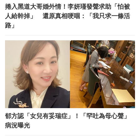
捲入黑道大哥婚外情！李妍瑾發聲求助「怕被
人給幹掉」 還原真相哽咽：「我只求一條活
路」
郁方認「女兒有妥瑞症」！「罕吐為母心聲」
病況曝光