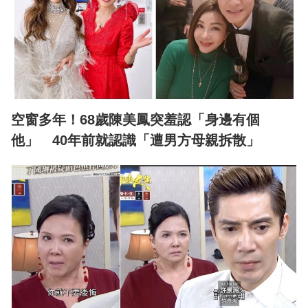
空窗多年！68歲陳美鳳突羞認「身邊有個
他」 40年前就認識「遭男方母親拆散」