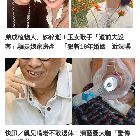
弟成植物人、姊猝逝！玉女歌手「遭前夫設
套」騙走娘家房產 「狠斬16年婚姻」近況曝
快訊／親兒啃老不敢退休！演藝圈大咖「驚傳