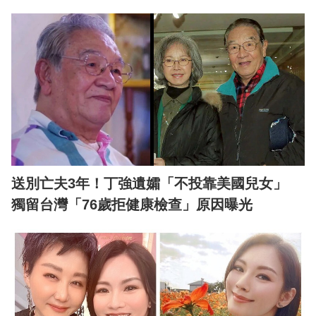
送別亡夫3年！丁強遺孀「不投靠美國兒女」
獨留台灣「76歲拒健康檢查」原因曝光