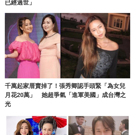
已經過世」
千萬起家厝賣掉了！張秀卿認手頭緊「為女兒
月花20萬」 她超爭氣「進軍美國」成台灣之
光