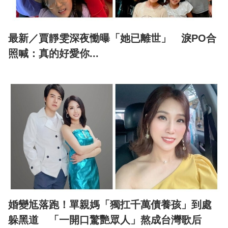
最新／賈靜雯深夜慟曝「她已離世」 淚PO合
照喊：真的好愛你...
婚變尪落跑！單親媽「獨扛千萬債養孩」到處
躲黑道 「一開口驚艷眾人」熬成台灣歌后