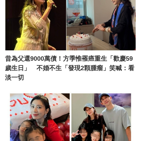
昔為父還9000萬債！方季惟罹癌重生「歡慶59
歲生日」 不婚不生「發現2顆腫瘤」笑喊：看
淡一切