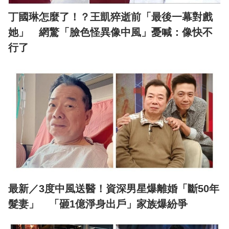
丁國琳怎麼了！？王凱猝逝前「最後一幕對戲
她」 網驚「臉色怪異像中風」憂喊：像快不
行了
最新／3度中風送醫！資深男星爆離婚「斷50年
髮妻」 「砸1億淨身出戶」家族爆紛爭