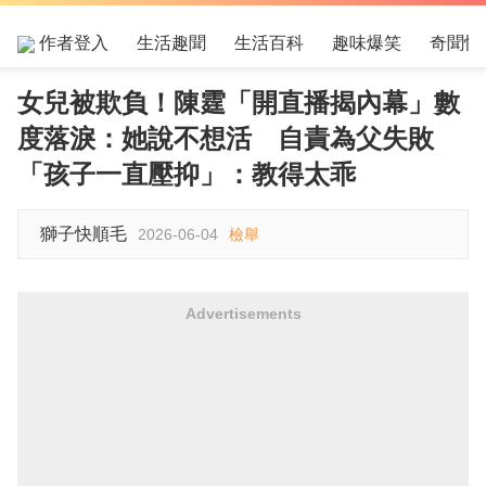
作者登入
生活趣聞
生活百科
趣味爆笑
奇聞怪
女兒被欺負！陳霆「開直播揭內幕」數
度落淚：她說不想活 自責為父失敗
「孩子一直壓抑」：教得太乖
獅子快順毛
2026-06-04
檢舉
Advertisements