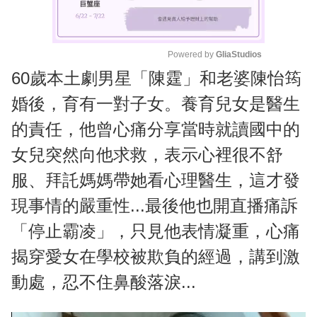
Powered by 
GliaStudios
60歲本土劇男星「陳霆」和老婆陳怡筠
M
u
婚後，育有一對子女。養育兒女是醫生
t
的責任，他曾心痛分享當時就讀國中的
e
女兒突然向他求救，表示心裡很不舒
服、拜託媽媽帶她看心理醫生，這才發
現事情的嚴重性...最後他也開直播痛訴
「停止霸凌」，只見他表情凝重，心痛
揭穿愛女在學校被欺負的經過，講到激
動處，忍不住鼻酸落淚...