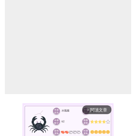
閱讀文章
arrow_forward_ios