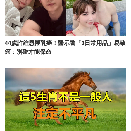
44歲許維恩罹乳癌！醫示警「3日常用品」易致
癌：別碰才能保命