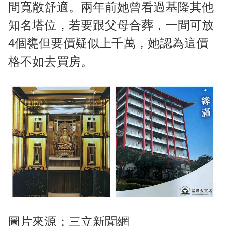
間寬敞舒適。兩年前她曾看過基隆其他
知名塔位，若要跟父母合葬，一間可放
4個甕但要價疑似上千萬，她認為這價
格不如去買房。
圖片來源：三立新聞網