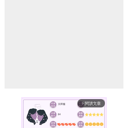
閱讀文章
arrow_forward_ios