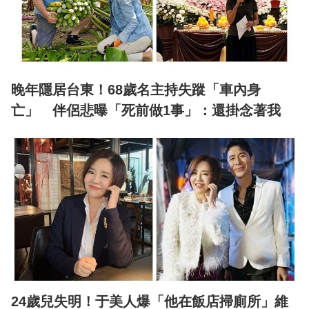
晚年隱居台東！68歲名主持失蹤「車內身
亡」 伴侶悲曝「死前做1事」：還掛念著我
24歲兒失明！于美人爆「他在飯店掃廁所」維