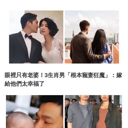
眼裡只有老婆！3生肖男「根本寵妻狂魔」：嫁
給他們太幸福了