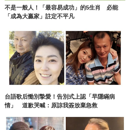
不是一般人！「最容易成功」的5生肖 必能
「成為大贏家」註定不平凡
台語歌后慟別摯愛！告別式上認「早隱瞞病
情」 道歉哭喊：原諒我簽放棄急救