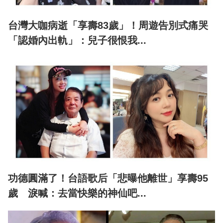
台灣大咖病逝「享壽83歲」！周遊告別式痛哭
「認婚內出軌」：兒子很恨我...
功德圓滿了！台語歌后「悲曝他離世」享壽95
歲 淚喊：去當快樂的神仙吧...