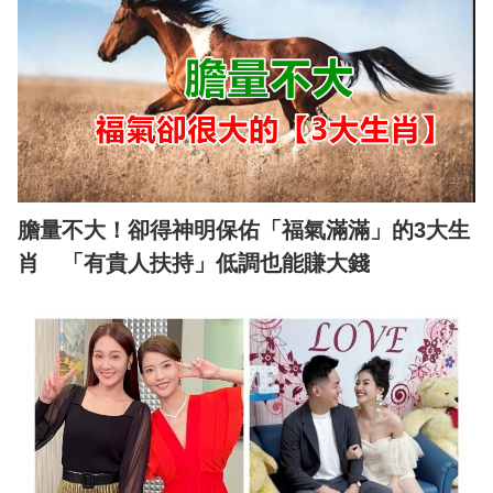
膽量不大！卻得神明保佑「福氣滿滿」的3大生
肖 「有貴人扶持」低調也能賺大錢