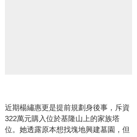
近期楊繡惠更是提前規劃身後事，斥資
322萬元購入位於基隆山上的家族塔
位。她透露原本想找塊地興建墓園，但