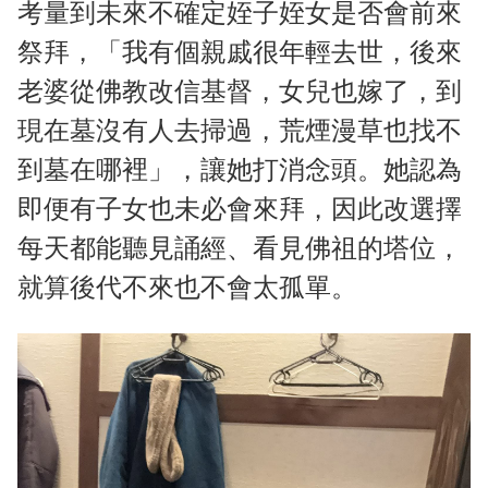
考量到未來不確定姪子姪女是否會前來
祭拜，「我有個親戚很年輕去世，後來
老婆從佛教改信基督，女兒也嫁了，到
現在墓沒有人去掃過，荒煙漫草也找不
到墓在哪裡」，讓她打消念頭。她認為
即便有子女也未必會來拜，因此改選擇
每天都能聽見誦經、看見佛祖的塔位，
就算後代不來也不會太孤單。