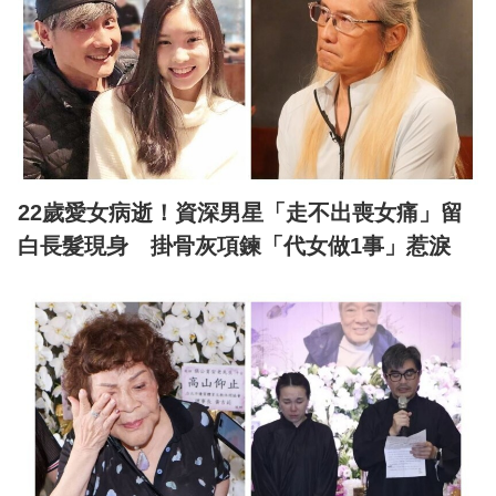
22歲愛女病逝！資深男星「走不出喪女痛」留
白長髮現身 掛骨灰項鍊「代女做1事」惹淚