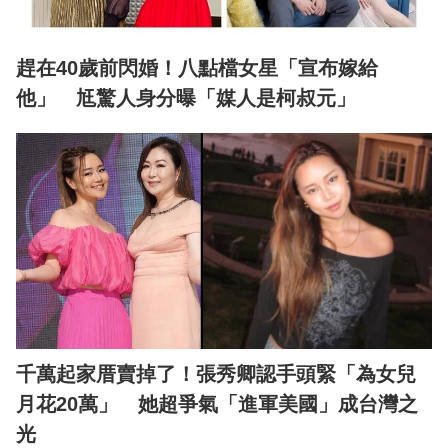
趕在40歲前閃婚！八點檔女星「宣布嫁給
他」 尪驚人身分曝「媒人是柯叔元」
千萬起家厝賣掉了！張秀卿認手頭緊「為女兒
月花20萬」 她超爭氣「進軍美國」成台灣之
光