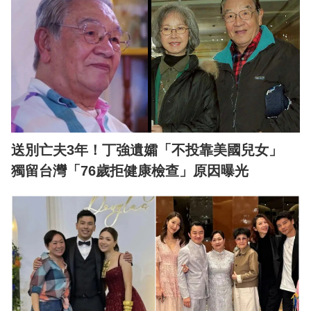
送別亡夫3年！丁強遺孀「不投靠美國兒女」
獨留台灣「76歲拒健康檢查」原因曝光