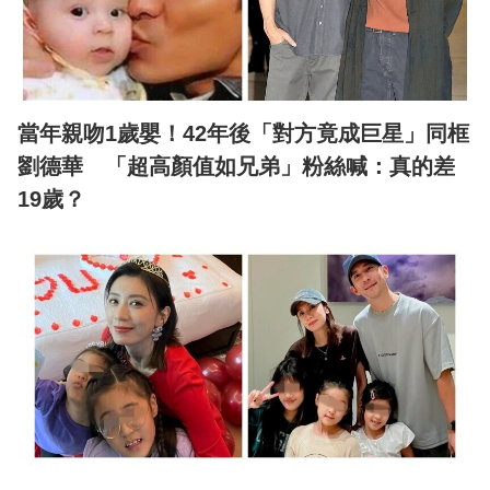
當年親吻1歲嬰！42年後「對方竟成巨星」同框
劉德華 「超高顏值如兄弟」粉絲喊：真的差
19歲？