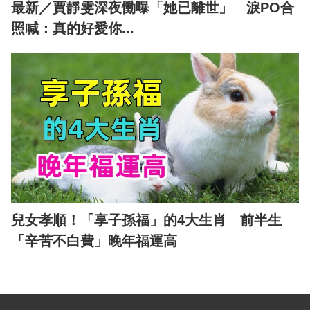
最新／賈靜雯深夜慟曝「她已離世」 淚PO合
照喊：真的好愛你...
兒女孝順！「享子孫福」的4大生肖 前半生
「辛苦不白費」晚年福運高