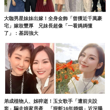
大咖男星妹妹出嫁！全身金飾「曾獲近千萬豪
宅」嫁妝豐厚 兄妹長超像「一看媽媽懂
了」：基因強大
弟成植物人、姊猝逝！玉女歌手「遭前夫設
套」騙走娘家房產 「狠斬16年婚姻」近況曝