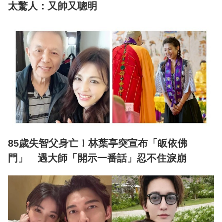
太驚人：又帥又聰明
85歲失智父身亡！林葉亭突宣布「皈依佛
門」 遇大師「開示一番話」忍不住淚崩