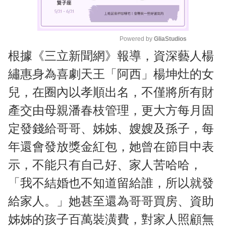
Powered by 
GliaStudios
根據《三立新聞網》報導，資深藝人楊
M
u
繡惠身為喜劇天王「阿西」楊坤灶的女
t
兒，在圈內以孝順出名，不僅將所有財
e
產交由母親潘春枝管理，更大方每月固
定發錢給哥哥、姊姊、嫂嫂及孫子，每
年還會發放獎金紅包，她曾在節目中表
示，不能只有自己好、家人苦哈哈，
「我不結婚也不知道留給誰，所以就發
給家人。」她甚至還為哥哥買房、資助
姊姊的孩子百萬裝潢費，對家人照顧無