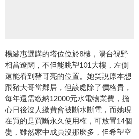
楊繡惠選購的塔位位於8樓，陽台視野
相當遼闊，不但能眺望101大樓，左側
還能看到豬哥亮的位置。她笑說原本想
跟豬大哥當鄰居，但該處除了價格貴，
每年還需繳納12000元水電物業費，擔
心日後沒人繳費會被斷水斷電，而她現
在買的是買斷永久使用權，可放置14個
甕，雖然家中成員沒那麼多，但希望空