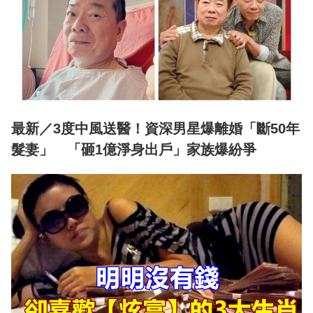
最新／3度中風送醫！資深男星爆離婚「斷50年
髮妻」 「砸1億淨身出戶」家族爆紛爭