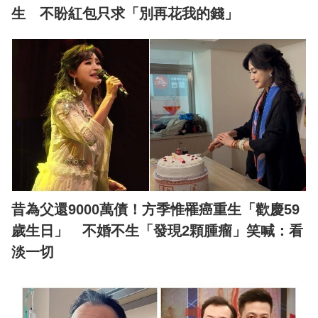
生 不盼紅包只求「別再花我的錢」
昔為父還9000萬債！方季惟罹癌重生「歡慶59
歲生日」 不婚不生「發現2顆腫瘤」笑喊：看
淡一切