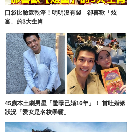
口袋比臉還乾淨！明明沒有錢 卻喜歡「炫
富」的3大生肖
45歲本土劇男星「驚曝已婚16年」！ 首吐婚姻
狀況「愛女是名校學霸」