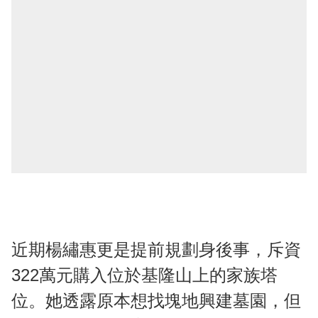
近期楊繡惠更是提前規劃身後事，斥資
322萬元購入位於基隆山上的家族塔
位。她透露原本想找塊地興建墓園，但