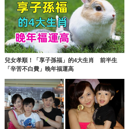
兒女孝順！「享子孫福」的4大生肖 前半生
「辛苦不白費」晚年福運高