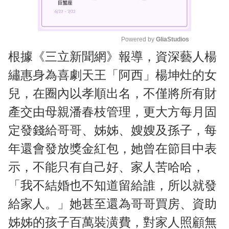
Powered by 
GliaStudios
根據《三立新聞網》報導，資深藝人楊
M
u
繡惠身為喜劇天王「阿西」楊坤灶的女
t
兒，在圈內以孝順出名，不僅將所有財
e
產交由母親潘春枝管理，更大方每月固
定發錢給哥哥、姊姊、嫂嫂及孫子，每
年還會發放獎金紅包，她曾在節目中表
示，不能只有自己好、家人苦哈哈，
「我不結婚也不知道留給誰，所以就發
給家人。」她甚至還為哥哥買房、資助
姊姊的孩子百萬裝潢費，對家人照顧無