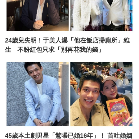
24歲兒失明！于美人爆「他在飯店掃廁所」維
生 不盼紅包只求「別再花我的錢」
45歲本土劇男星「驚曝已婚16年」！ 首吐婚姻