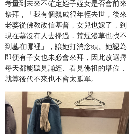
考量到未來不確定姪子姪女是否會前來
祭拜，「我有個親戚很年輕去世，後來
老婆從佛教改信基督，女兒也嫁了，到
現在墓沒有人去掃過，荒煙漫草也找不
到墓在哪裡」，讓她打消念頭。她認為
即便有子女也未必會來拜，因此改選擇
每天都能聽見誦經、看見佛祖的塔位，
就算後代不來也不會太孤單。