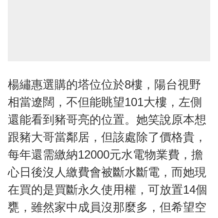
楊繡惠選購的塔位位於8樓，陽台視野
相當遼闊，不但能眺望101大樓，左側
還能看到豬哥亮的位置。她笑說原本想
跟豬大哥當鄰居，但該處除了價格貴，
每年還需繳納12000元水電物業費，擔
心日後沒人繳費會被斷水斷電，而她現
在買的是買斷永久使用權，可放置14個
甕，雖然家中成員沒那麼多，但希望空