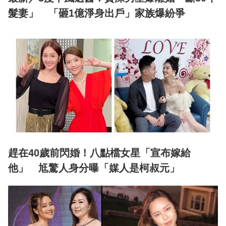
髮妻」 「砸1億淨身出戶」家族爆紛爭
趕在40歲前閃婚！八點檔女星「宣布嫁給
他」 尪驚人身分曝「媒人是柯叔元」