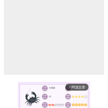
閱讀文章
arrow_forward_ios