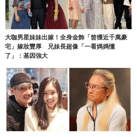
大咖男星妹妹出嫁！全身金飾「曾獲近千萬豪
宅」嫁妝豐厚 兄妹長超像「一看媽媽懂
了」：基因強大