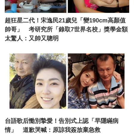
超狂星二代！宋逸民21歲兒「變190cm高顏值
帥哥」 考研究所「錄取7世界名校」獎學金額
太驚人：又帥又聰明
台語歌后慟別摯愛！告別式上認「早隱瞞病
情」 道歉哭喊：原諒我簽放棄急救