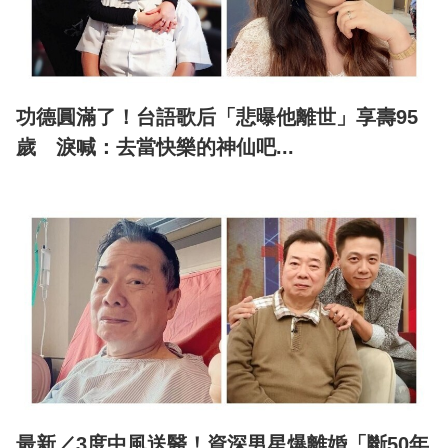
功德圓滿了！台語歌后「悲曝他離世」享壽95
歲 淚喊：去當快樂的神仙吧...
最新／3度中風送醫！資深男星爆離婚「斷50年