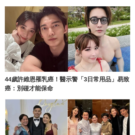
44歲許維恩罹乳癌！醫示警「3日常用品」易致
癌：別碰才能保命