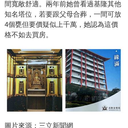
間寬敞舒適。兩年前她曾看過基隆其他
知名塔位，若要跟父母合葬，一間可放
4個甕但要價疑似上千萬，她認為這價
格不如去買房。
圖片來源：三立新聞網