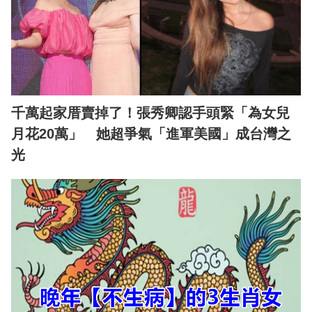
千萬起家厝賣掉了！張秀卿認手頭緊「為女兒
月花20萬」 她超爭氣「進軍美國」成台灣之
光