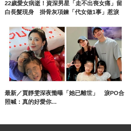
22歲愛女病逝！資深男星「走不出喪女痛」留
白長髮現身 掛骨灰項鍊「代女做1事」惹淚
最新／賈靜雯深夜慟曝「她已離世」 淚PO合
照喊：真的好愛你...