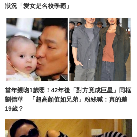
狀況「愛女是名校學霸」
當年親吻1歲嬰！42年後「對方竟成巨星」同框
劉德華 「超高顏值如兄弟」粉絲喊：真的差
19歲？