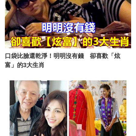
口袋比臉還乾淨！明明沒有錢 卻喜歡「炫
富」的3大生肖