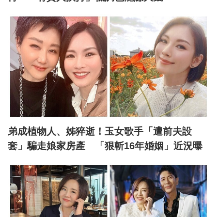
弟成植物人、姊猝逝！玉女歌手「遭前夫設
套」騙走娘家房產 「狠斬16年婚姻」近況曝