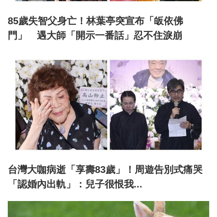
85歲失智父身亡！林葉亭突宣布「皈依佛
門」 遇大師「開示一番話」忍不住淚崩
台灣大咖病逝「享壽83歲」！周遊告別式痛哭
「認婚內出軌」：兒子很恨我...