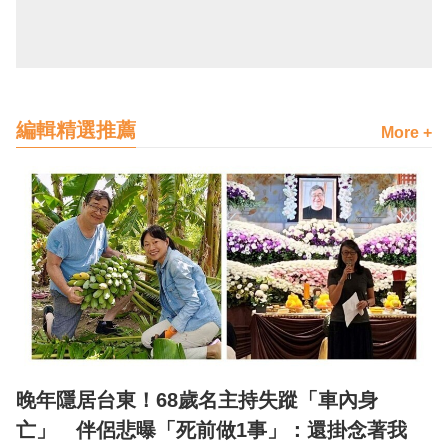
編輯精選推薦
More +
晚年隱居台東！68歲名主持失蹤「車內身
亡」 伴侶悲曝「死前做1事」：還掛念著我