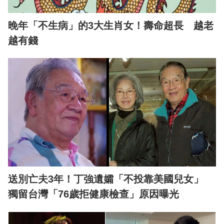
晚年「不生病」的3大生肖女！壽命超長 越老
越有錢
送別亡夫3年！丁強遺孀「不投靠美國兒女」
獨留台灣「76歲拒健康檢查」原因曝光