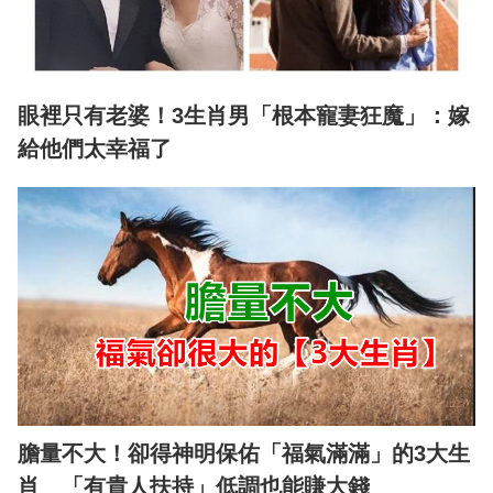
眼裡只有老婆！3生肖男「根本寵妻狂魔」：嫁
給他們太幸福了
膽量不大！卻得神明保佑「福氣滿滿」的3大生
肖 「有貴人扶持」低調也能賺大錢