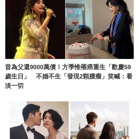
昔為父還9000萬債！方季惟罹癌重生「歡慶59
歲生日」 不婚不生「發現2顆腫瘤」笑喊：看
淡一切