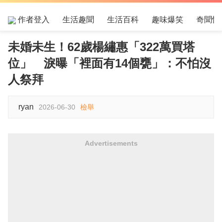
作者登入
生活趣聞
生活百科
趣味爆笑
奇聞怪
未婚未生！62歲楊繡惠「322萬買塔
位」 淚曝「裡面有14個甕」：不怕沒
人祭拜
ryan
2026-06-30
檢舉
Advertisements