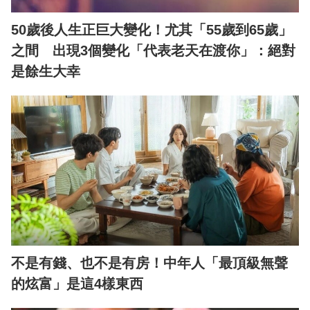
50歲後人生正巨大變化！尤其「55歲到65歲」
之間 出現3個變化「代表老天在渡你」：絕對
是餘生大幸
不是有錢、也不是有房！中年人「最頂級無聲
的炫富」是這4樣東西