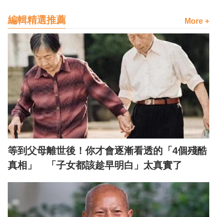
編輯精選推薦
More +
等到父母離世後！你才會逐漸看透的「4個殘酷
真相」 「子女都該趁早明白」太真實了