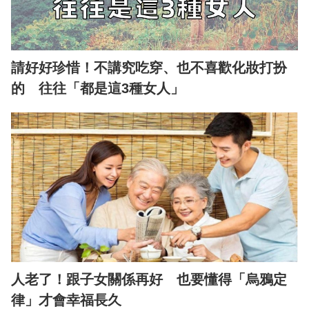
請好好珍惜！不講究吃穿、也不喜歡化妝打扮
的 往往「都是這3種女人」
人老了！跟子女關係再好 也要懂得「烏鴉定
律」才會幸福長久