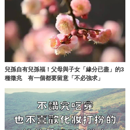
兒孫自有兒孫福！父母與子女「緣分已盡」的3
種徵兆 有一個都要留意「不必強求」