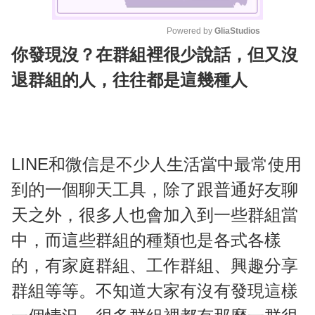
Powered by 
GliaStudios
你發現沒？在群組裡很少說話，但又沒
M
u
退群組的人，往往都是這幾種人
t
e
LINE和微信是不少人生活當中最常使用
到的一個聊天工具，除了跟普通好友聊
天之外，很多人也會加入到一些群組當
中，而這些群組的種類也是各式各樣
的，有家庭群組、工作群組、興趣分享
群組等等。不知道大家有沒有發現這樣