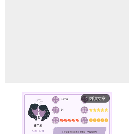
閱讀文章
arrow_forward_ios