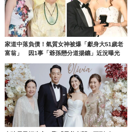
家道中落負債！氣質女神被爆「獻身大51歲老
富翁」 因1事「爺孫戀分道揚鑣」近況曝光