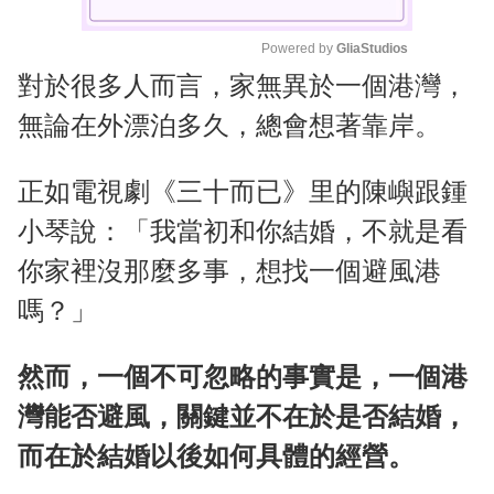
Powered by 
GliaStudios
對於很多人而言，家無異於一個港灣，
M
u
無論在外漂泊多久，總會想著靠岸。
t
e
正如電視劇《三十而已》里的陳嶼跟鍾
小琴說：「我當初和你結婚，不就是看
你家裡沒那麼多事，想找一個避風港
嗎？」
然而，一個不可忽略的事實是，一個港
灣能否避風，關鍵並不在於是否結婚，
而在於結婚以後如何具體的經營。