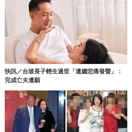
快訊／台玻長子輕生過世「遺孀悲痛發聲」：
完成亡夫遺願