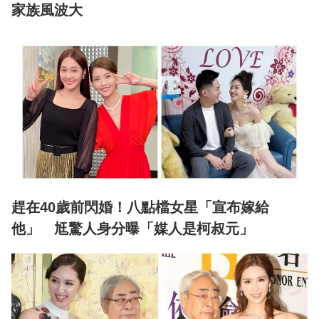
家族風波大
趕在40歲前閃婚！八點檔女星「宣布嫁給
他」 尪驚人身分曝「媒人是柯叔元」