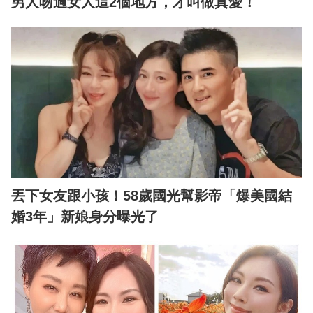
男人吻過女人這2個地方，才叫做真愛！
丟下女友跟小孩！58歲國光幫影帝「爆美國結
婚3年」新娘身分曝光了