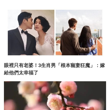
眼裡只有老婆！3生肖男「根本寵妻狂魔」：嫁
給他們太幸福了