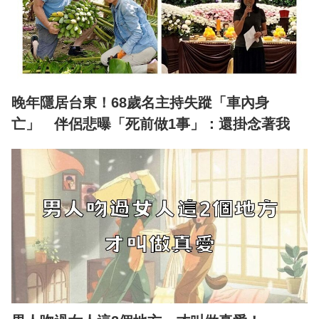
晚年隱居台東！68歲名主持失蹤「車內身
亡」 伴侶悲曝「死前做1事」：還掛念著我