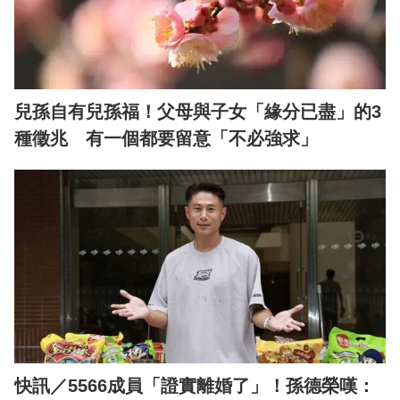
兒孫自有兒孫福！父母與子女「緣分已盡」的3
種徵兆 有一個都要留意「不必強求」
快訊／5566成員「證實離婚了」！孫德榮嘆：