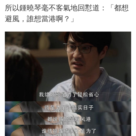
所以鍾曉琴毫不客氣地回懟道：「都想
避風，誰想當港啊？」