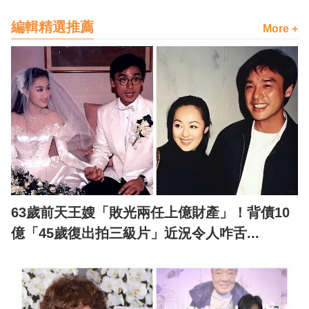
編輯精選推薦
More +
63歲前天王嫂「敗光兩任上億財產」！背債10
億「45歲復出拍三級片」近況令人咋舌...