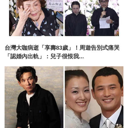
台灣大咖病逝「享壽83歲」！周遊告別式痛哭
「認婚內出軌」：兒子很恨我...