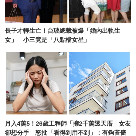
長子才輕生亡！台玻總裁被爆「婚內出軌生
女」 小三竟是「八點檔女星」
月入4萬5！26歲工程師「擁2千萬透天厝」女友
卻想分手 怒批「看得到用不到」：有夠吝嗇