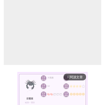
閱讀文章
arrow_forward_ios