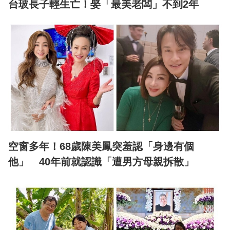
台玻長子輕生亡！娶「最美老闆」不到2年
空窗多年！68歲陳美鳳突羞認「身邊有個
他」 40年前就認識「遭男方母親拆散」