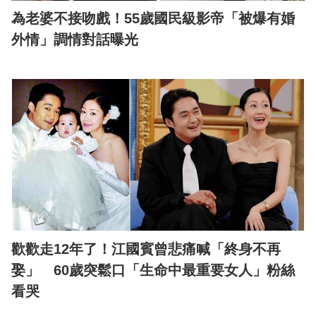
為老婆不接吻戲！55歲國民級影帝「被爆有婚
外情」調情對話曝光
歡歡走12年了！江國賓曾悲痛喊「終身不再
娶」 60歲突鬆口「生命中最重要女人」粉絲
看哭