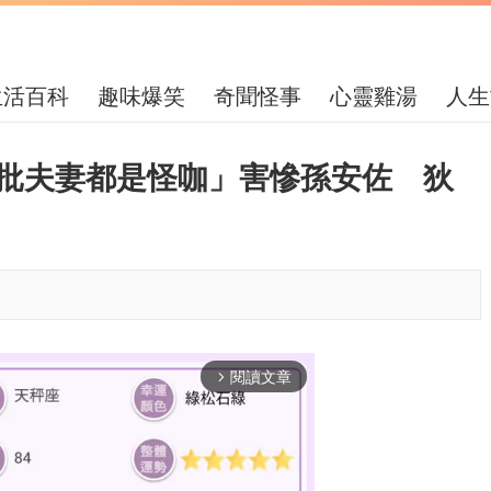
生活百科
趣味爆笑
奇聞怪事
心靈雞湯
人生
痛批夫妻都是怪咖」害慘孫安佐 狄
閱讀文章
arrow_forward_ios