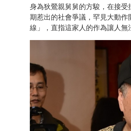
身為狄鶯親舅舅的方駿，在接受
期惹出的社會爭議，罕見大動作
線」，直指這家人的作為讓人無