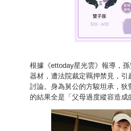
根據《ettoday星光雲》報導
器材，遭法院裁定羈押禁見，引
討論。身為舅公的方駿坦承，狄
的結果全是「父母過度縱容造成