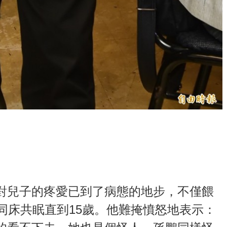
對兒子的疼愛已到了病態的地步，不僅餵
同床共眠直到15歲。他難掩憤怒地表示：