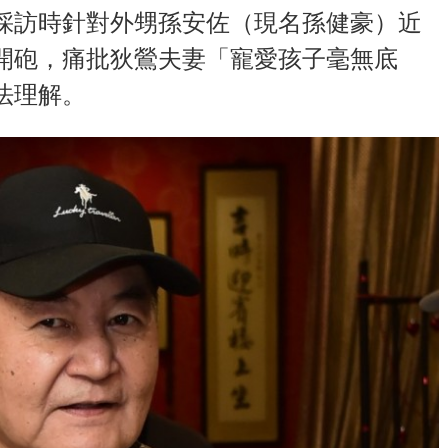
採訪時針對外甥孫安佐（現名孫健豪）近
開砲，痛批狄鶯夫妻「寵愛孩子毫無底
法理解。