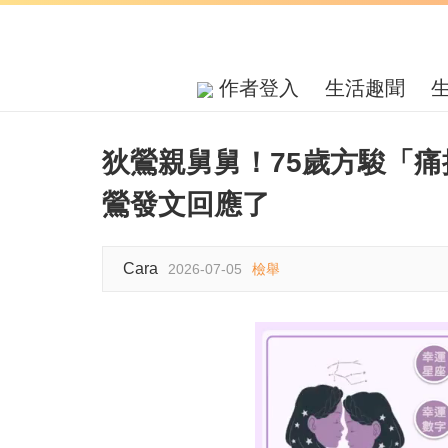
作者登入
生活趣聞
狄鶯親舅舅！75歲方駿「
鶯發文回應了
Cara
2026-07-05
檢舉