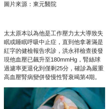
圖片來源：東元醫院
太太原本以為他是工作壓力太大導致失
眠或睡眠呼吸中止症，直到他拿著滿是
紅字的健檢報告求診，洪永祥檢查後發
現他血壓已飆升至180mmHg，腎絲球
過濾率更退化到僅剩25分，確診為嚴重
高血壓腎病變併發慢性腎衰竭第4期。