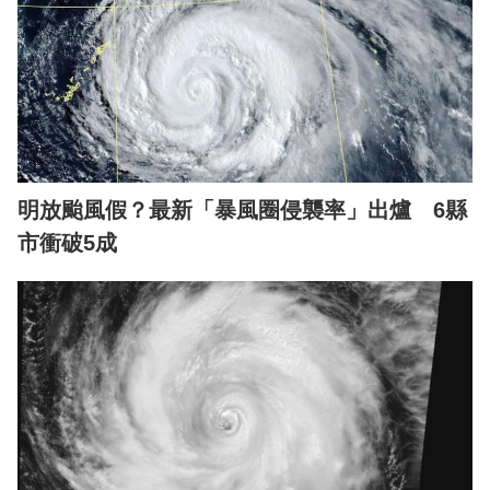
明放颱風假？最新「暴風圈侵襲率」出爐 6縣
市衝破5成