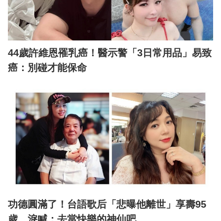
44歲許維恩罹乳癌！醫示警「3日常用品」易致
癌：別碰才能保命
功德圓滿了！台語歌后「悲曝他離世」享壽95
歲 淚喊：去當快樂的神仙吧...