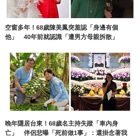
空窗多年！68歲陳美鳳突羞認「身邊有個
他」 40年前就認識「遭男方母親拆散」
晚年隱居台東！68歲名主持失蹤「車內身
亡」 伴侶悲曝「死前做1事」：還掛念著我