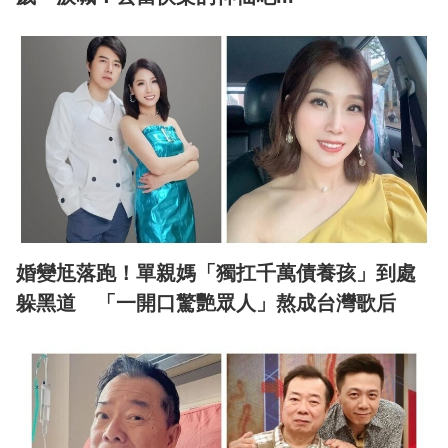
婚變尪落跑！單親媽「獨扛千萬債養孩」到處
躲黑道 「一開口驚艷眾人」熬成台灣歌后