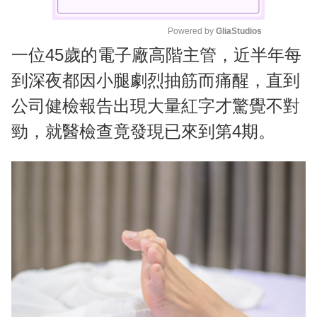
Powered by 
GliaStudios
一位45歲的電子廠高階主管，近半年每
M
u
到深夜都因小腿劇烈抽筋而痛醒，直到
t
公司健檢報告出現大量紅字才驚覺不對
e
勁，就醫檢查竟發現已來到第4期。