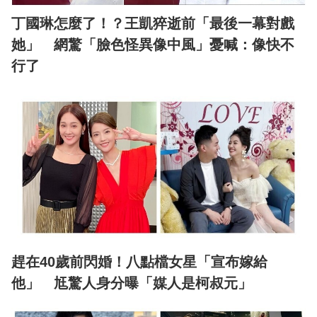
丁國琳怎麼了！？王凱猝逝前「最後一幕對戲
她」 網驚「臉色怪異像中風」憂喊：像快不
行了
趕在40歲前閃婚！八點檔女星「宣布嫁給
他」 尪驚人身分曝「媒人是柯叔元」