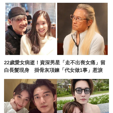
22歲愛女病逝！資深男星「走不出喪女痛」留
白長髮現身 掛骨灰項鍊「代女做1事」惹淚