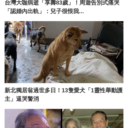
台灣大咖病逝「享壽83歲」！周遊告別式痛哭
「認婚內出軌」：兒子很恨我...
新北獨居翁過世多日！13隻愛犬「1靈性舉動護
主」逼哭警消