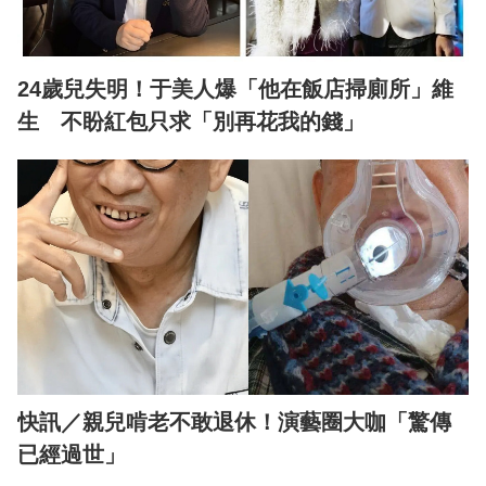
24歲兒失明！于美人爆「他在飯店掃廁所」維
生 不盼紅包只求「別再花我的錢」
快訊／親兒啃老不敢退休！演藝圈大咖「驚傳
已經過世」