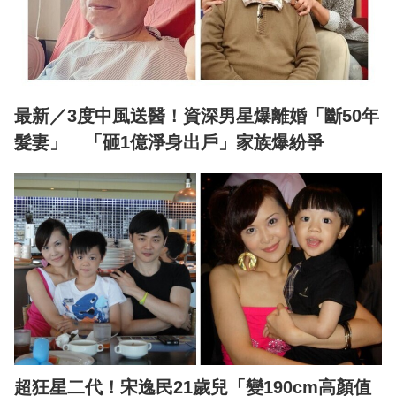
最新／3度中風送醫！資深男星爆離婚「斷50年
髮妻」 「砸1億淨身出戶」家族爆紛爭
超狂星二代！宋逸民21歲兒「變190cm高顏值