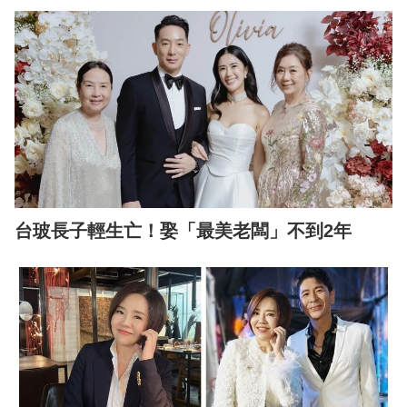
台玻長子輕生亡！娶「最美老闆」不到2年