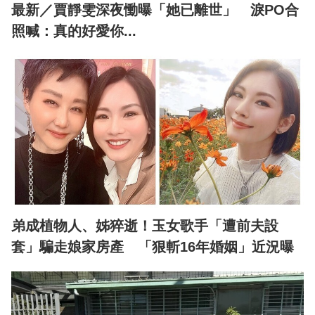
最新／賈靜雯深夜慟曝「她已離世」 淚PO合
照喊：真的好愛你...
弟成植物人、姊猝逝！玉女歌手「遭前夫設
套」騙走娘家房產 「狠斬16年婚姻」近況曝