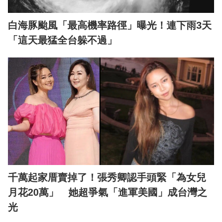
白海豚颱風「最高機率路徑」曝光！連下雨3天
「這天最猛全台躲不過」
千萬起家厝賣掉了！張秀卿認手頭緊「為女兒
月花20萬」 她超爭氣「進軍美國」成台灣之
光