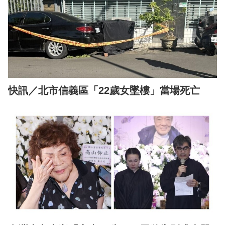
快訊／北市信義區「22歲女墜樓」當場死亡