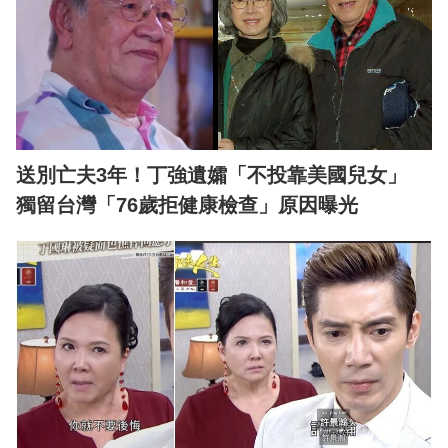
送別亡夫3年！丁強遺孀「不投靠美國兒女」
獨留台灣「76歲拒健康檢查」原因曝光