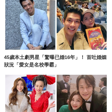
45歲本土劇男星「驚曝已婚16年」！ 首吐婚姻
狀況「愛女是名校學霸」