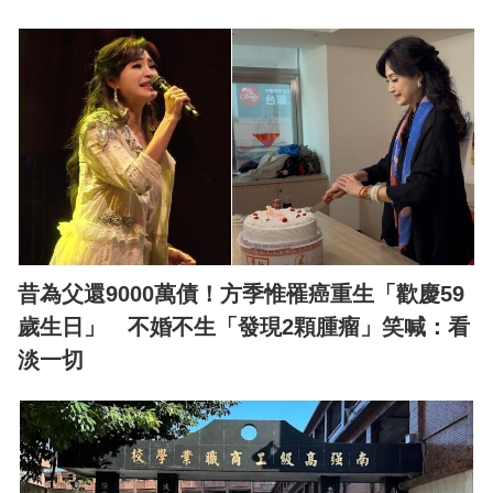
昔為父還9000萬債！方季惟罹癌重生「歡慶59
歲生日」 不婚不生「發現2顆腫瘤」笑喊：看
淡一切