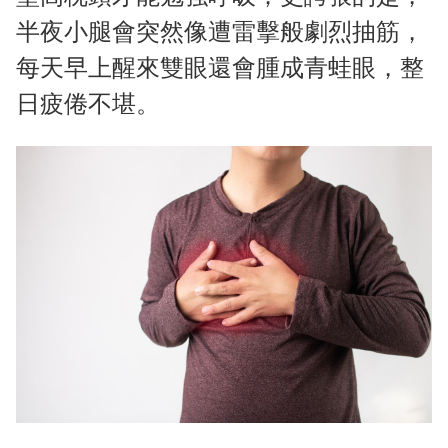
半夜小腿會突然像遭雷擊般劇烈抽筋，
每天早上醒來雙眼還會腫成青蛙眼，整
日疲倦不堪。