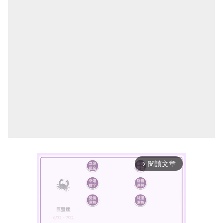
閱讀文章
arrow_forward_ios