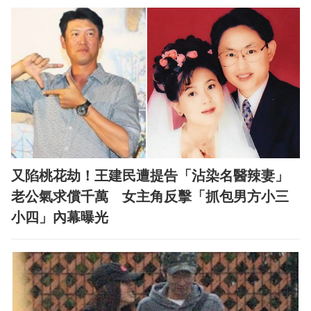
又陷桃花劫！王建民遭提告「沾染名醫辣妻」
老公氣求償千萬 女主角反擊「抓包男方小三
小四」內幕曝光