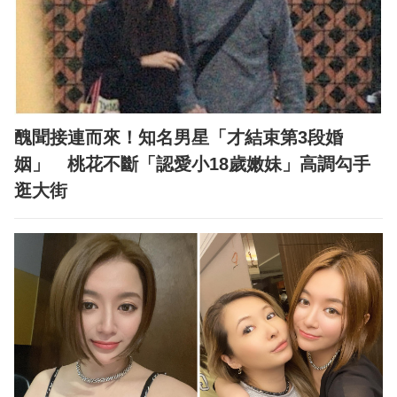
醜聞接連而來！知名男星「才結束第3段婚
姻」 桃花不斷「認愛小18歲嫩妹」高調勾手
逛大街