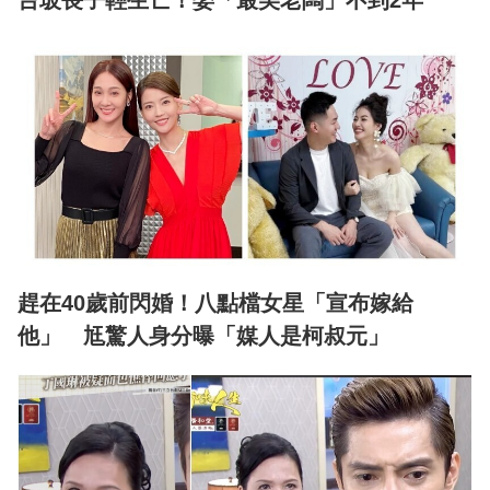
台玻長子輕生亡！娶「最美老闆」不到2年
趕在40歲前閃婚！八點檔女星「宣布嫁給
他」 尪驚人身分曝「媒人是柯叔元」