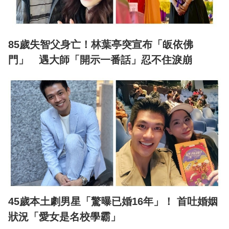
85歲失智父身亡！林葉亭突宣布「皈依佛
門」 遇大師「開示一番話」忍不住淚崩
45歲本土劇男星「驚曝已婚16年」！ 首吐婚姻
狀況「愛女是名校學霸」