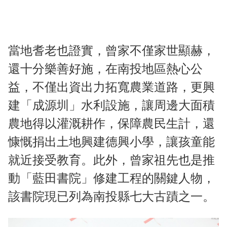
當地耆老也證實，曾家不僅家世顯赫，
還十分樂善好施，在南投地區熱心公
益，不僅出資出力拓寬農業道路，更興
建「成源圳」水利設施，讓周邊大面積
農地得以灌溉耕作，保障農民生計，還
慷慨捐出土地興建德興小學，讓孩童能
就近接受教育。此外，曾家祖先也是推
動「藍田書院」修建工程的關鍵人物，
該書院現已列為南投縣七大古蹟之一。