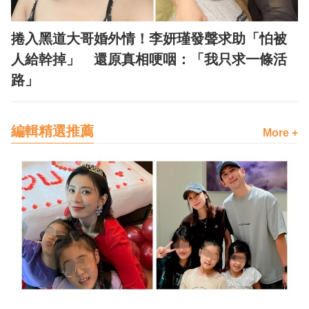
捲入黑道大哥婚外情！李妍瑾發聲求助「怕被
人給幹掉」 還原真相哽咽：「我只求一條活
路」
編輯精選推薦
More +