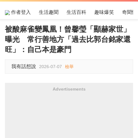
作者登入
生活趣聞
生活百科
趣味爆笑
奇聞怪
被酸麻雀變鳳凰！曾馨瑩「顯赫家世」
曝光 常行善地方「過去比郭台銘家還
旺」：自己本是豪門
我有話想說
2026-07-07
檢舉
Advertisements