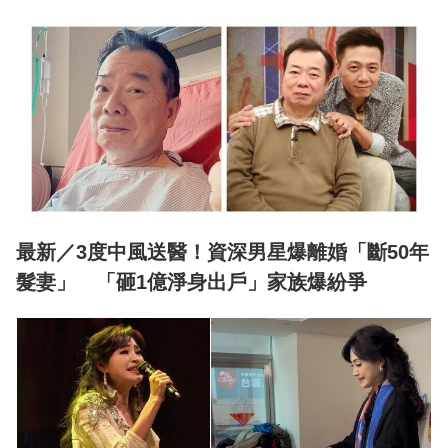
最新／3度中風送醫！資深男星爆離婚「斷50年
髮妻」 「砸1億淨身出戶」家族爆紛爭