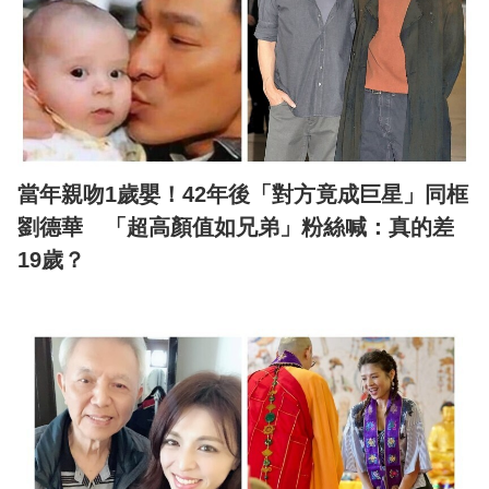
當年親吻1歲嬰！42年後「對方竟成巨星」同框
劉德華 「超高顏值如兄弟」粉絲喊：真的差
19歲？