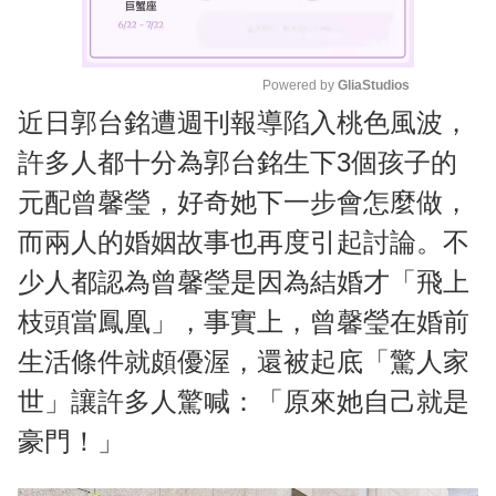
Powered by 
GliaStudios
近日郭台銘遭週刊報導陷入桃色風波，
M
u
許多人都十分為郭台銘生下3個孩子的
t
元配曾馨瑩，好奇她下一步會怎麼做，
e
而兩人的婚姻故事也再度引起討論。不
少人都認為曾馨瑩是因為結婚才「飛上
枝頭當鳳凰」，事實上，曾馨瑩在婚前
生活條件就頗優渥，還被起底「驚人家
世」讓許多人驚喊：「原來她自己就是
豪門！」