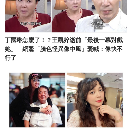
丁國琳怎麼了！？王凱猝逝前「最後一幕對戲
她」 網驚「臉色怪異像中風」憂喊：像快不
行了