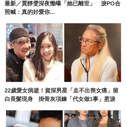
最新／賈靜雯深夜慟曝「她已離世」 淚PO合
照喊：真的好愛你...
22歲愛女病逝！資深男星「走不出喪女痛」留
白長髮現身 掛骨灰項鍊「代女做1事」惹淚