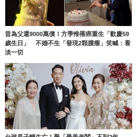
昔為父還9000萬債！方季惟罹癌重生「歡慶59
歲生日」 不婚不生「發現2顆腫瘤」笑喊：看
淡一切