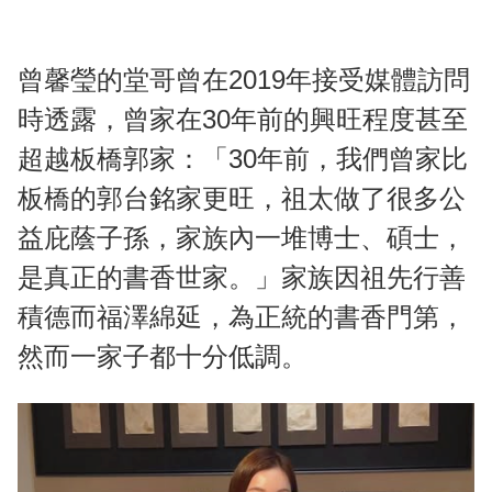
曾馨瑩的堂哥曾在2019年接受媒體訪問
時透露，曾家在30年前的興旺程度甚至
超越板橋郭家：「30年前，我們曾家比
板橋的郭台銘家更旺，祖太做了很多公
益庇蔭子孫，家族內一堆博士、碩士，
是真正的書香世家。」家族因祖先行善
積德而福澤綿延，為正統的書香門第，
然而一家子都十分低調。