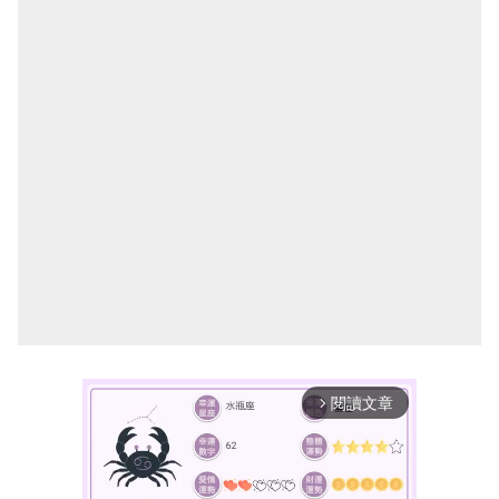
閱讀文章
arrow_forward_ios