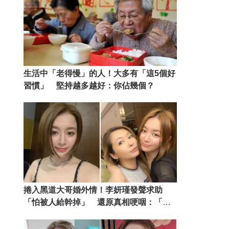
生活中「老得慢」的人！大多有「這5個好
習慣」 堅持越多越好：你佔幾個？
捲入黑道大哥婚外情！李妍瑾發聲求助
「怕被人給幹掉」 還原真相哽咽：「我
只求一條活路」