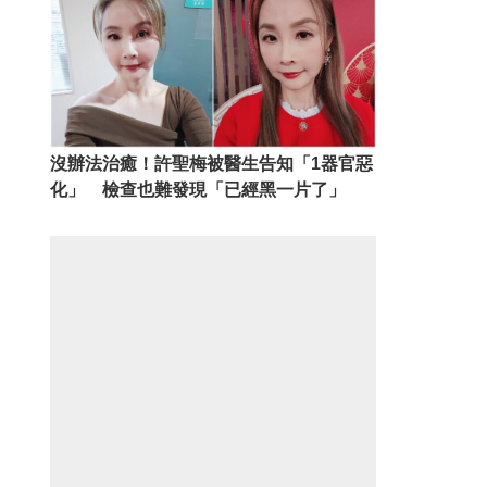
沒辦法治癒！許聖梅被醫生告知「1器官惡
化」 檢查也難發現「已經黑一片了」