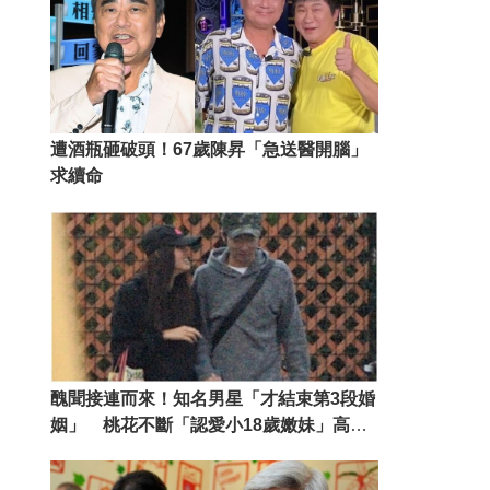
遭酒瓶砸破頭！67歲陳昇「急送醫開腦」
求續命
醜聞接連而來！知名男星「才結束第3段婚
姻」 桃花不斷「認愛小18歲嫩妹」高調
勾手逛大街