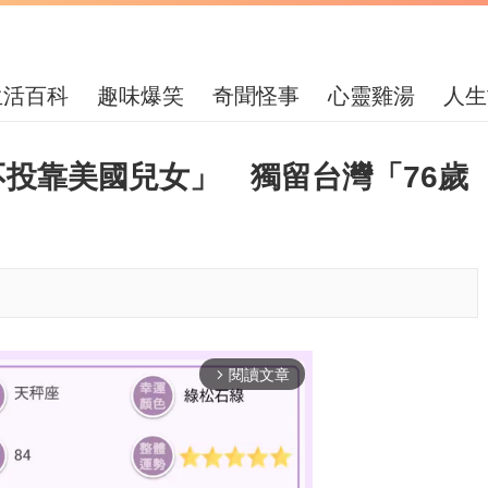
生活百科
趣味爆笑
奇聞怪事
心靈雞湯
人生
不投靠美國兒女」 獨留台灣「76歲
閱讀文章
arrow_forward_ios