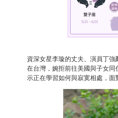
資深女星李璇的丈夫、演員丁強
在台灣，婉拒前往美國與子女同
示正在學習如何與寂寞相處，面