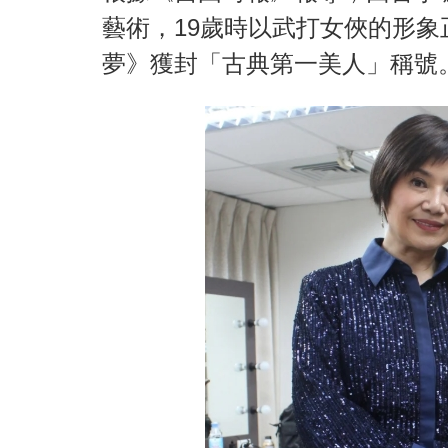
藝術，19歲時以武打女俠的形
夢》獲封「古典第一美人」稱號