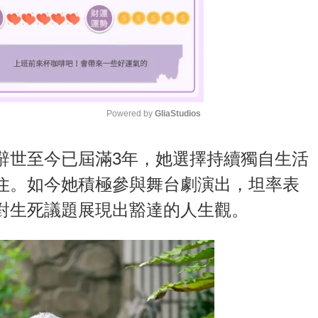
Powered by 
GliaStudios
M
辭世至今已屆滿3年，她選擇持續獨自生活
u
住。如今她積極參與舞台劇演出，坦率表
t
對生死議題展現出豁達的人生觀。
e