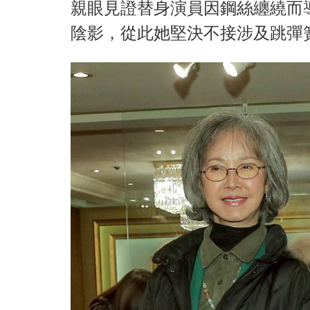
親眼見證替身演員因鋼絲纏繞而
陰影，從此她堅決不接涉及跳彈