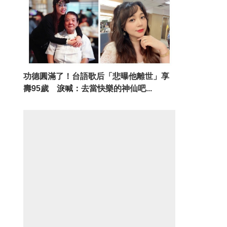
功德圓滿了！台語歌后「悲曝他離世」享
壽95歲 淚喊：去當快樂的神仙吧...