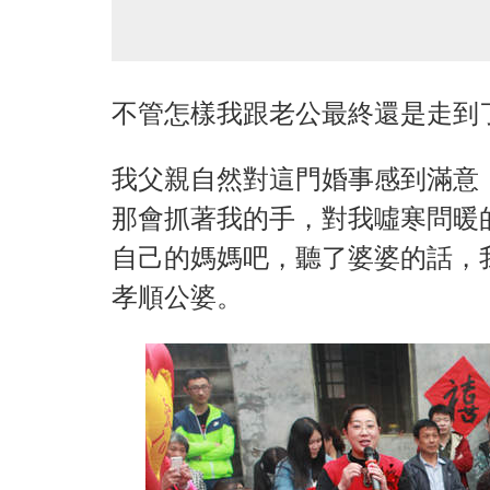
不管怎樣我跟老公最終還是走到
我父親自然對這門婚事感到滿意
那會抓著我的手，對我噓寒問暖
自己的媽媽吧，聽了婆婆的話，
孝順公婆。