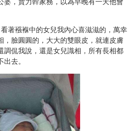
公婆，賣力幹家務，以為早晚有一天他會
，看著襁褓中的女兒我內心喜滋滋的，萬幸
相，臉圓圓的，大大的雙眼皮，就連皮膚
還調侃我說，還是女兒識相，所有長相都
不出去。