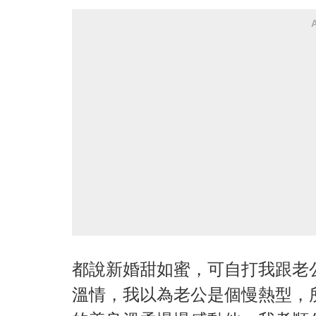
都說新婚甜如蜜，可自打我跟老
溫情，我以為老公是個慢熱型，