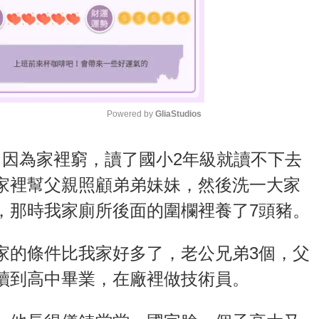
Powered by 
GliaStudios
M
，因為家裡窮，讀了國小2年級就讀不下去
u
家裡幫父親照顧弟弟妹妹，然後洗一大家
t
，那時我家廁所後面的圍欄裡養了7頭豬。
e
家的條件比我家好多了，老公兄弟3個，父
讀到高中畢業，在廠裡做技術員。