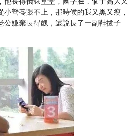
，他長得儀錶堂堂，國字臉，個子高大又
從小營養跟不上，那時候的我又黑又瘦，
老公嫌棄長得醜，還說長了一副鞋拔子