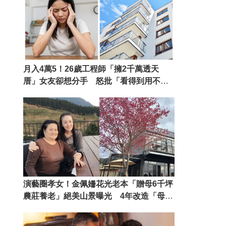
月入4萬5！26歲工程師「擁2千萬透天
厝」女友卻想分手 怒批「看得到用不
到」：有夠吝嗇
演藝圈孝女！金佩姍花光老本「贈母6千坪
農莊養老」絕美山景曝光 4年改造「母女
搖身變老闆」孝心得天眷