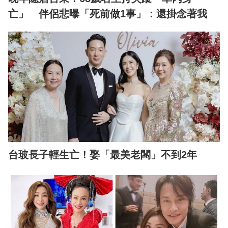
亡」 伴侶悲曝「死前做1事」：還掛念著我
台玻長子輕生亡！娶「最美老闆」不到2年