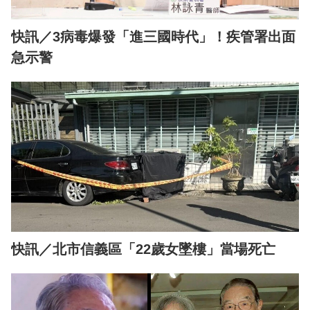
快訊／3病毒爆發「進三國時代」！疾管署出面
急示警
快訊／北市信義區「22歲女墜樓」當場死亡