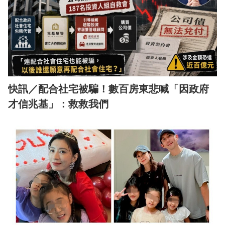
快訊／配合社宅被騙！數百房東悲喊「因政府
才信兆基」：救救我們