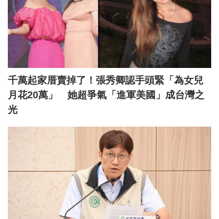
千萬起家厝賣掉了！張秀卿認手頭緊「為女兒
月花20萬」 她超爭氣「進軍美國」成台灣之
光