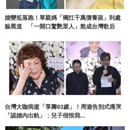
婚變尪落跑！單親媽「獨扛千萬債養孩」到處
躲黑道 「一開口驚艷眾人」熬成台灣歌后
台灣大咖病逝「享壽83歲」！周遊告別式痛哭
「認婚內出軌」：兒子很恨我...