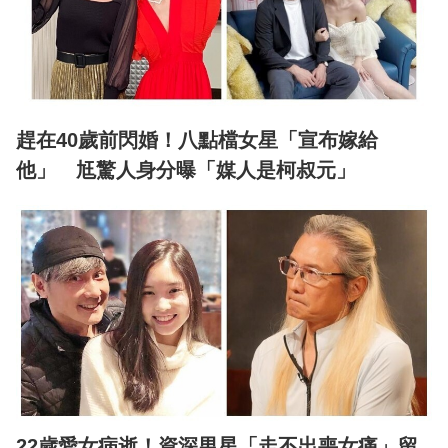
趕在40歲前閃婚！八點檔女星「宣布嫁給
他」 尪驚人身分曝「媒人是柯叔元」
22歲愛女病逝！資深男星「走不出喪女痛」留