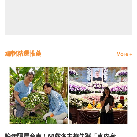
編輯精選推薦
More +
晚年隱居台東！68歲名主持失蹤「車內身