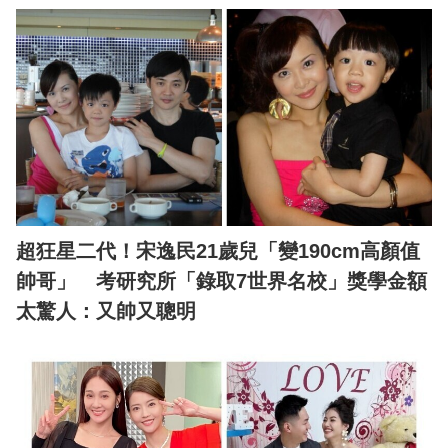
超狂星二代！宋逸民21歲兒「變190cm高顏值
帥哥」 考研究所「錄取7世界名校」獎學金額
太驚人：又帥又聰明