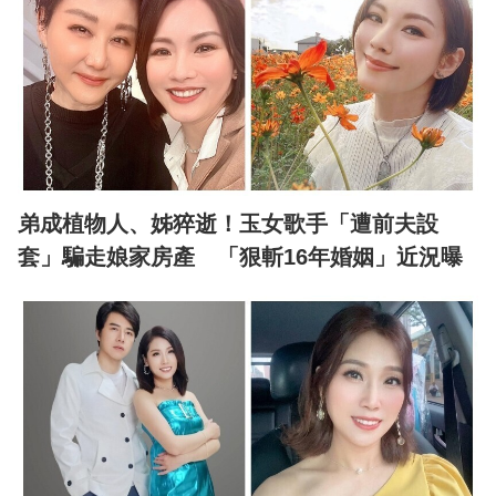
弟成植物人、姊猝逝！玉女歌手「遭前夫設
套」騙走娘家房產 「狠斬16年婚姻」近況曝