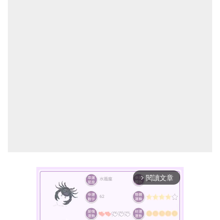
閱讀文章
arrow_forward_ios