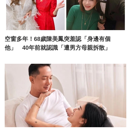
空窗多年！68歲陳美鳳突羞認「身邊有個
他」 40年前就認識「遭男方母親拆散」