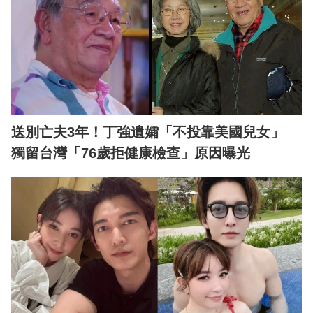
送別亡夫3年！丁強遺孀「不投靠美國兒女」
獨留台灣「76歲拒健康檢查」原因曝光