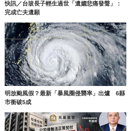
快訊／台玻長子輕生過世「遺孀悲痛發聲」：
完成亡夫遺願
明放颱風假？最新「暴風圈侵襲率」出爐 6縣
市衝破5成