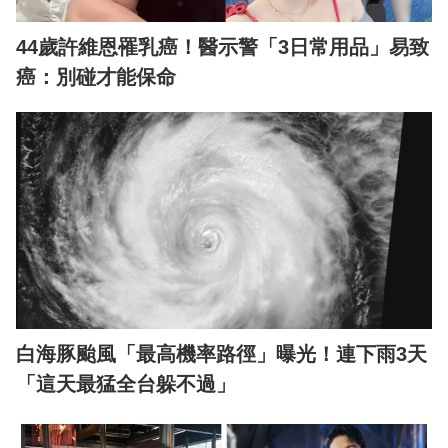
44歲許維恩罹乳癌！醫示警「3日常用品」易致
癌：別碰才能保命
白海豚颱風「最高機率路徑」曝光！連下雨3天
「這天最猛全台躲不過」