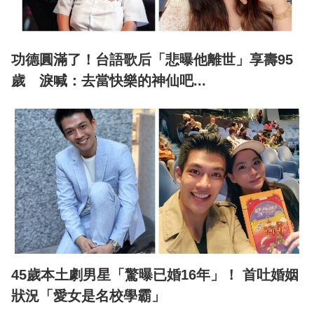
功德圓滿了！台語歌后「悲曝他離世」享壽95
歲 淚喊：去當快樂的神仙吧...
45歲本土劇男星「驚曝已婚16年」！ 首吐婚姻
狀況「愛女是名校學霸」