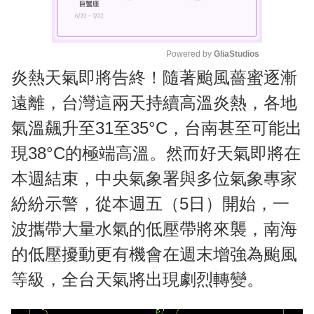
Powered by 
GliaStudios
炎熱天氣即將告終！隨著颱風薔蜜逐漸
M
u
遠離，台灣這兩天持續高溫炎熱，各地
t
氣溫飆升至31至35°C，台南甚至可能出
e
現38°C的極端高溫。然而好天氣即將在
本週結束，中央氣象署與多位氣象專家
紛紛示警，從本週五（5日）開始，一
波攜帶大量水氣的低壓帶將來襲，南海
的低壓擾動更有機會在週末增強為颱風
等級，全台天氣將出現劇烈轉變。