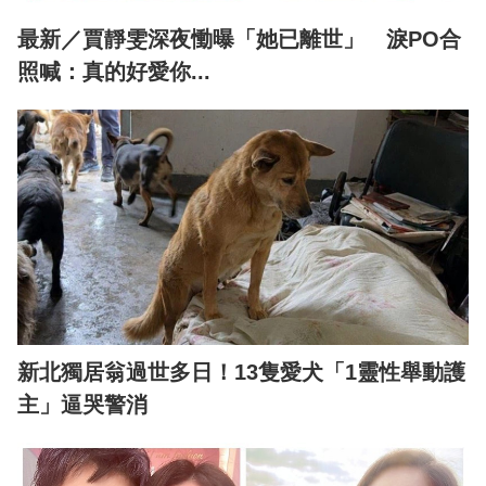
最新／賈靜雯深夜慟曝「她已離世」 淚PO合
照喊：真的好愛你...
新北獨居翁過世多日！13隻愛犬「1靈性舉動護
主」逼哭警消