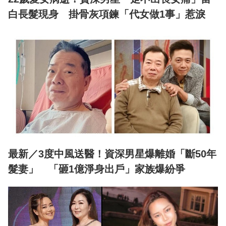
白長髮現身 掛骨灰項鍊「代女做1事」惹淚
最新／3度中風送醫！資深男星爆離婚「斷50年
髮妻」 「砸1億淨身出戶」家族爆紛爭