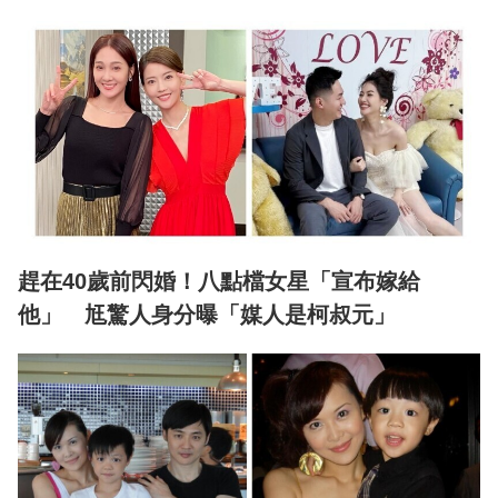
趕在40歲前閃婚！八點檔女星「宣布嫁給
他」 尪驚人身分曝「媒人是柯叔元」