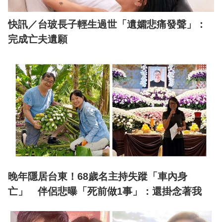
快訊／台玻長子輕生過世「遺孀悲痛發聲」：
完成亡夫遺願
晚年隱居台東！68歲名主持失蹤「車內身
亡」 伴侶悲曝「死前做1事」：還掛念著我