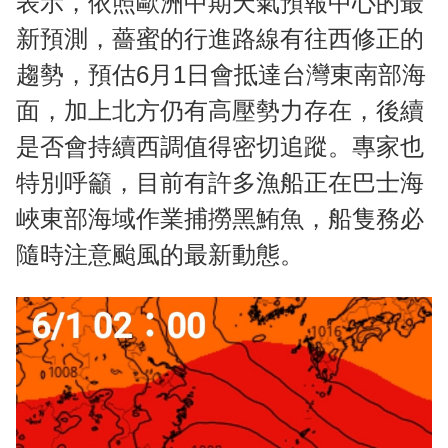
表示，依照歐洲中期天氣預報中心的最
新預測，薔蜜的行進路線有往西修正的
趨勢，預估6月1日會抵達台灣東南部海
面，加上北方仍有高壓勢力存在，後續
是否會持續西調值得密切追蹤。專家也
特別呼籲，目前有許多漁船正在巴士海
峽東部海域作業捕撈黑鮪魚，船隻務必
隨時注意颱風的最新動態。