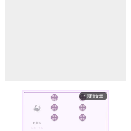
閱讀文章
arrow_forward_ios