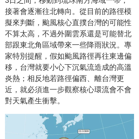
3日之間，移動到琉球南方海域一帶，
接著會逐漸往北轉向。從目前的路徑模
擬來判斷，颱風核心直撲台灣的可能性
不算太高，不過外圍雲系還是可能替北
部跟東北角區域帶來一些降雨狀況。專
家特別提醒，假如颱風路徑再往東邊偏
移，台灣就要小心下沉氣流造成的高溫
炎熱；相反地若路徑偏西、離台灣更
近，就必須進一步觀察核心環流會不會
對天氣產生衝擊。