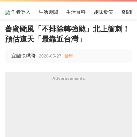
作者登入
生活趣聞
生活百科
趣味爆笑
奇聞怪
薔蜜颱風「不排除轉強颱」北上衝刺！
預估這天「最靠近台灣」
宜蘭快嘴哥
2026-05-27
檢舉
Advertisements