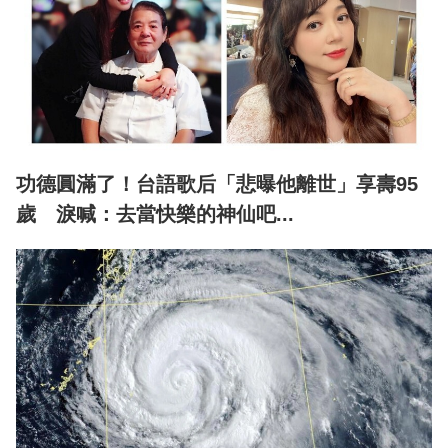
功德圓滿了！台語歌后「悲曝他離世」享壽95
歲 淚喊：去當快樂的神仙吧...