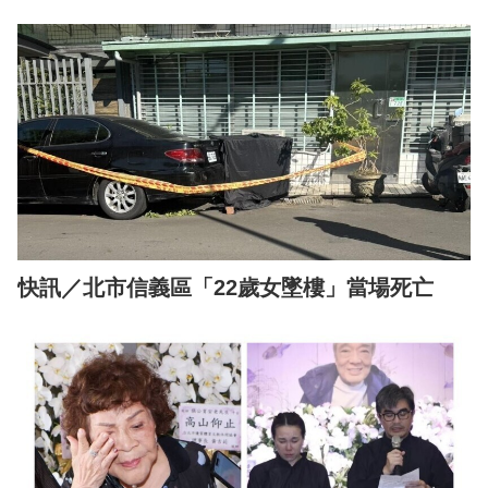
快訊／北市信義區「22歲女墜樓」當場死亡