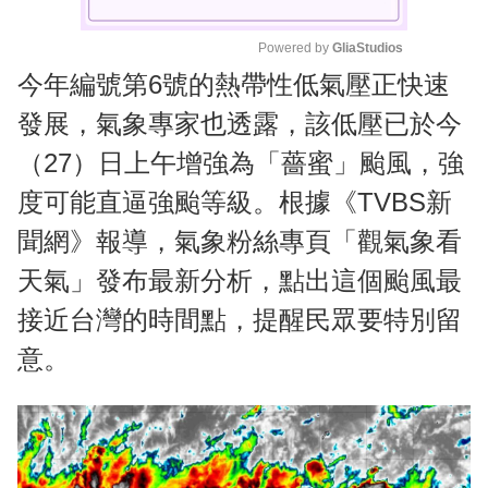
Powered by 
GliaStudios
今年編號第6號的熱帶性低氣壓正快速
M
u
發展，氣象專家也透露，該低壓已於今
t
（27）日上午增強為「薔蜜」颱風，強
e
度可能直逼強颱等級。根據《TVBS新
聞網》報導，氣象粉絲專頁「觀氣象看
天氣」發布最新分析，點出這個颱風最
接近台灣的時間點，提醒民眾要特別留
意。