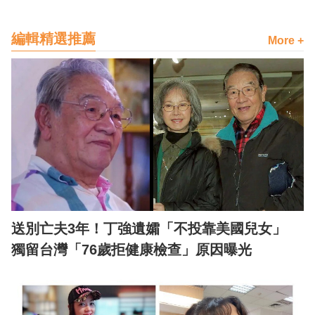
編輯精選推薦
More +
送別亡夫3年！丁強遺孀「不投靠美國兒女」
獨留台灣「76歲拒健康檢查」原因曝光