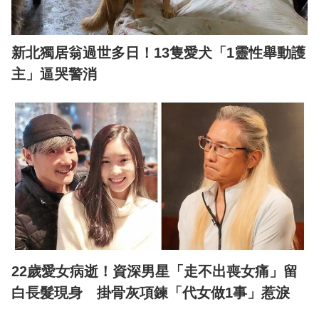
新北獨居翁過世多日！13隻愛犬「1靈性舉動護
主」逼哭警消
22歲愛女病逝！資深男星「走不出喪女痛」留
白長髮現身 掛骨灰項鍊「代女做1事」惹淚