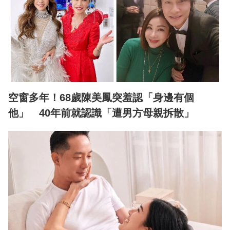
空窗多年！68歲陳美鳳突羞認「身邊有個
他」 40年前就認識「遭男方母親拆散」