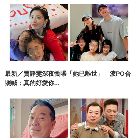
最新／賈靜雯深夜慟曝「她已離世」 淚PO合
照喊：真的好愛你...