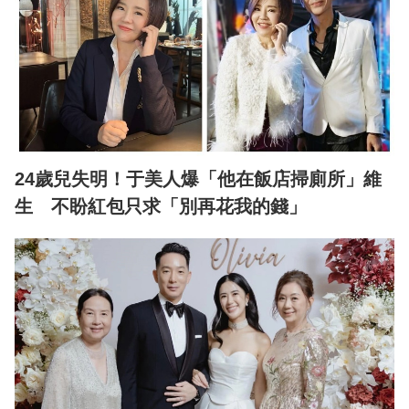
24歲兒失明！于美人爆「他在飯店掃廁所」維
生 不盼紅包只求「別再花我的錢」