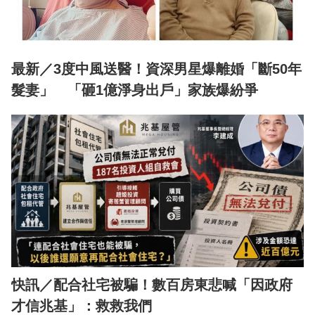
最新／3度中風送醫！資深男星爆離婚「斷50年
髮妻」 「砸1億淨身出戶」家族爆紛爭
快訊／配合社宅被騙！數百房東悲喊「因政府
才信兆基」：救救我們