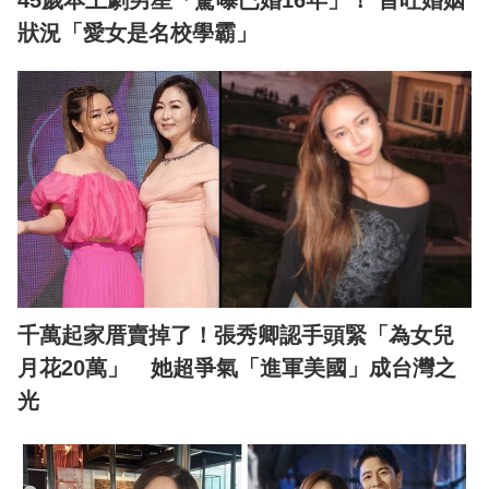
45歲本土劇男星「驚曝已婚16年」！ 首吐婚姻
狀況「愛女是名校學霸」
千萬起家厝賣掉了！張秀卿認手頭緊「為女兒
月花20萬」 她超爭氣「進軍美國」成台灣之
光