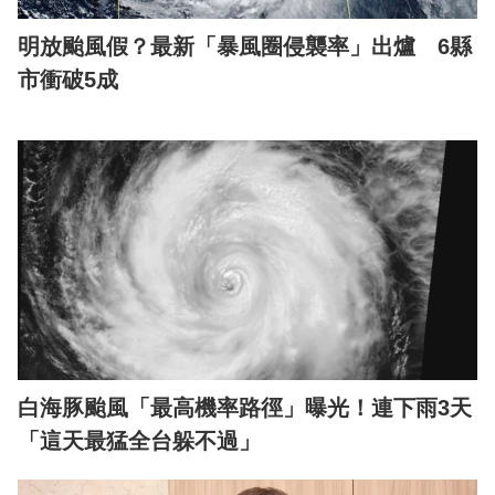
明放颱風假？最新「暴風圈侵襲率」出爐 6縣
市衝破5成
白海豚颱風「最高機率路徑」曝光！連下雨3天
「這天最猛全台躲不過」