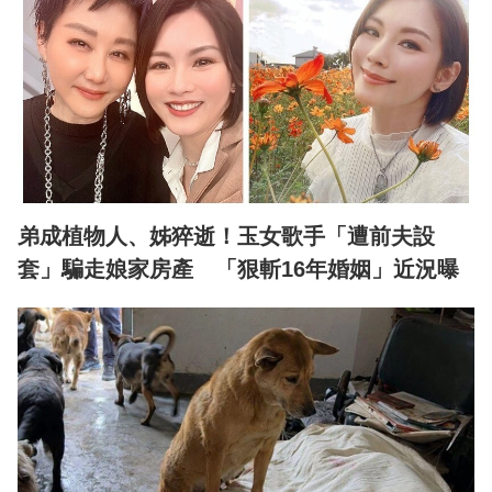
弟成植物人、姊猝逝！玉女歌手「遭前夫設
套」騙走娘家房產 「狠斬16年婚姻」近況曝