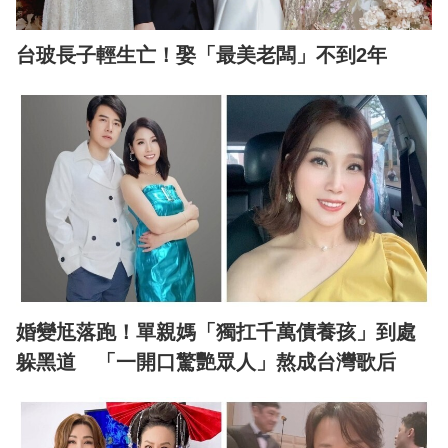
台玻長子輕生亡！娶「最美老闆」不到2年
婚變尪落跑！單親媽「獨扛千萬債養孩」到處
躲黑道 「一開口驚艷眾人」熬成台灣歌后