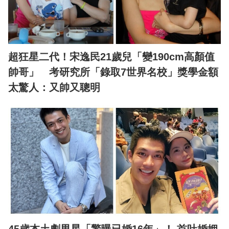
超狂星二代！宋逸民21歲兒「變190cm高顏值
帥哥」 考研究所「錄取7世界名校」獎學金額
太驚人：又帥又聰明