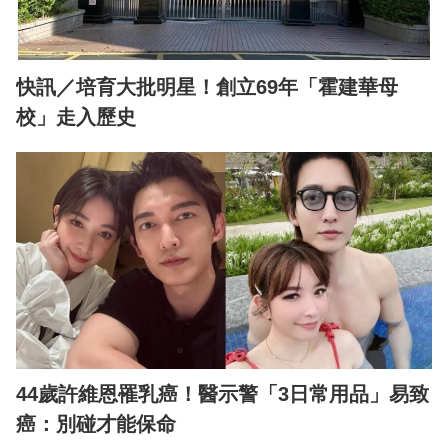
快訊／培育大批明星！創立69年「霍建華母
校」走入歷史
44歲許維恩罹乳癌！醫示警「3日常用品」易致
癌：別碰才能保命