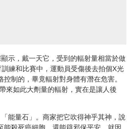
據顯示，戴一天它，受到的輻射量相當於做
育訓練和比賽中，運動員受傷後去拍個X光
格控制的，畢竟輻射對身體有潛在危害。
能帶來如此大劑量的輻射，實在是讓人後
 「能量石」。商家把它吹得神乎其神，說
至能殺死癌細胞，還能辟邪保平安。就因