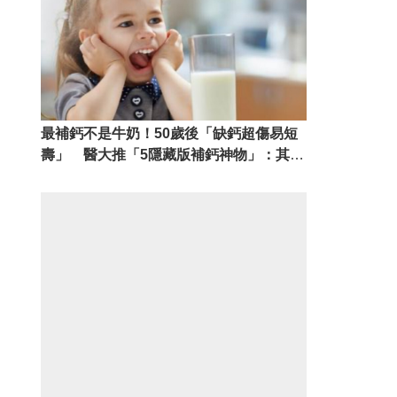
最補鈣不是牛奶！50歲後「缺鈣超傷易短
壽」 醫大推「5隱藏版補鈣神物」：其他
營養也補足