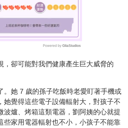
Powered by 
GliaStudios
M
視，卻可能對我們健康產生巨大威脅的
u
t
e
。她 7 歲的孫子吃飯時老愛盯著手機或
，她覺得這些電子設備輻射大，對孩子不
微波爐、烤箱這類電器，劉阿姨的心就提
這些家用電器輻射也不小，小孩子不能靠