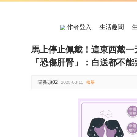
作者登入
生活趣聞
馬上停止佩戴！這東西戴一
「恐傷肝腎」：白送都不能
喵鼻頭02
2025-03-11
檢舉