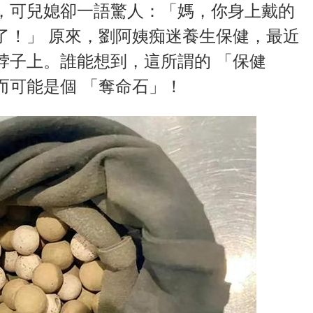
，可兒媳卻一語驚人：「媽，你身上戴的
了！」 原來，劉阿姨痴迷養生保健，最近
脖子上。誰能想到，這所謂的 「保健
而可能是個 「奪命石」！