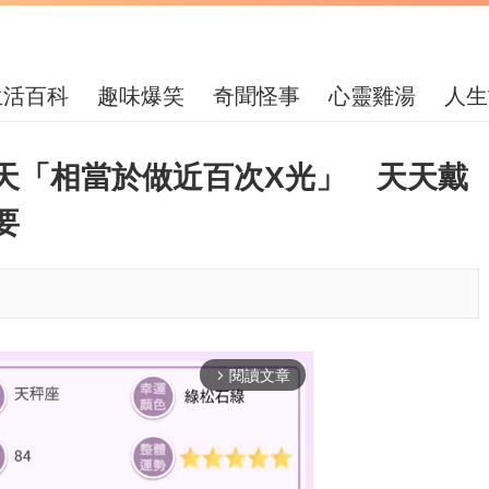
生活百科
趣味爆笑
奇聞怪事
心靈雞湯
人生
天「相當於做近百次X光」 天天戴
要
閱讀文章
arrow_forward_ios