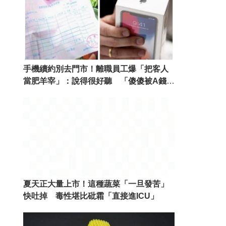
手機續約別去門市！離職員工爆「把客人
當肥羊宰」：說得很好聽 「傻傻被A錢」
網友嘆：原來每家都很黑
夏天正大量上市！這種蔬菜「一旦發苦」
快吐掉 毒性堪比砒霜「直接進ICU」