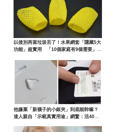
以後別再當垃圾丟了！水果網套「隱藏5大
功能」超實用 「10個家庭有9個需要」你
一定用得到
他嫌棄「新襪子的小銀夾」到底能幹嘛？
達人親自「示範真實用途」網驚：活40年
不知道