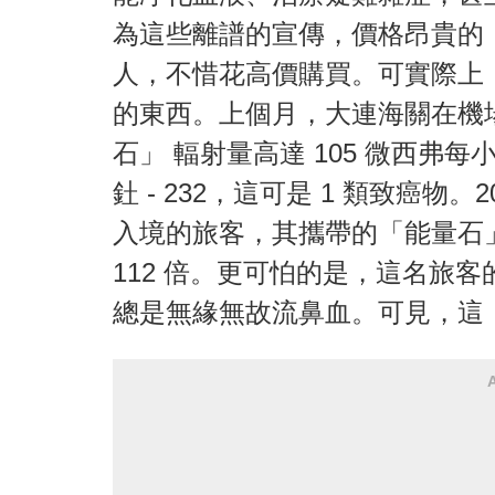
為這些離譜的宣傳，價格昂貴的 
人，不惜花高價購買。可實際上
的東西。上個月，大連海關在機
石」 輻射量高達 105 微西弗每
釷 - 232，這可是 1 類致癌物。
入境的旅客，其攜帶的「能量石」 輻射
112 倍。更可怕的是，這名旅
總是無緣無故流鼻血。可見，這 