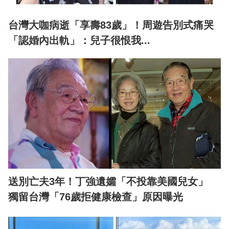
台灣大咖病逝「享壽83歲」！周遊告別式痛哭
「認婚內出軌」：兒子很恨我...
送別亡夫3年！丁強遺孀「不投靠美國兒女」
獨留台灣「76歲拒健康檢查」原因曝光