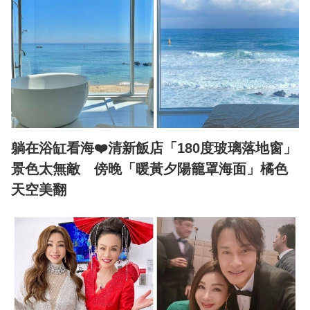
躺在浴缸看海❤️清新飯店「180度玻璃落地窗」
景色太無敵 傍晚「暖黃夕陽籠罩海面」橘色
天空美翻