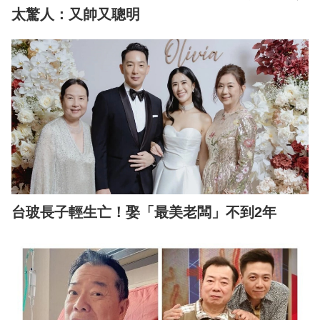
太驚人：又帥又聰明
台玻長子輕生亡！娶「最美老闆」不到2年