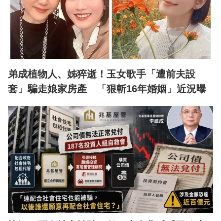
弟成植物人、姊猝逝！玉女歌手「遭前夫設
套」騙走娘家房產 「狠斬16年婚姻」近況曝