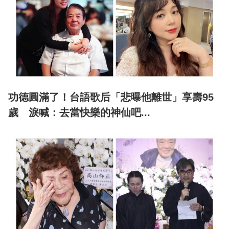
功德圓滿了！台語歌后「悲曝他離世」享壽95
歲 淚喊：去當快樂的神仙吧...