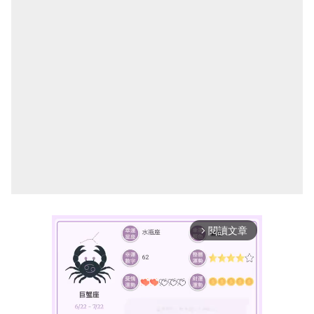
閱讀文章
arrow_forward_ios