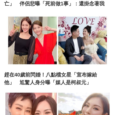
亡」 伴侶悲曝「死前做1事」：還掛念著我
趕在40歲前閃婚！八點檔女星「宣布嫁給
他」 尪驚人身分曝「媒人是柯叔元」