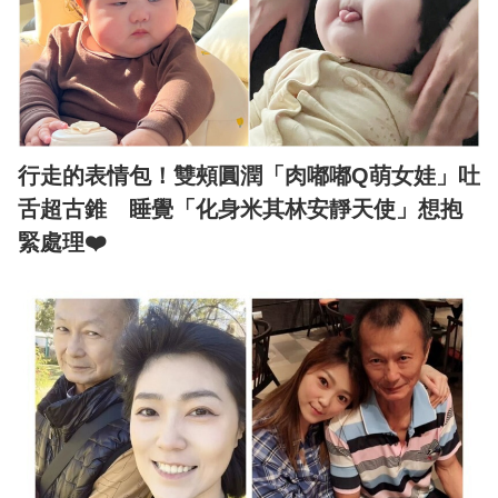
行走的表情包！雙頰圓潤「肉嘟嘟Q萌女娃」吐
舌超古錐 睡覺「化身米其林安靜天使」想抱
緊處理❤️