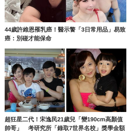
44歲許維恩罹乳癌！醫示警「3日常用品」易致
癌：別碰才能保命
超狂星二代！宋逸民21歲兒「變190cm高顏值
帥哥」 考研究所「錄取7世界名校」獎學金額