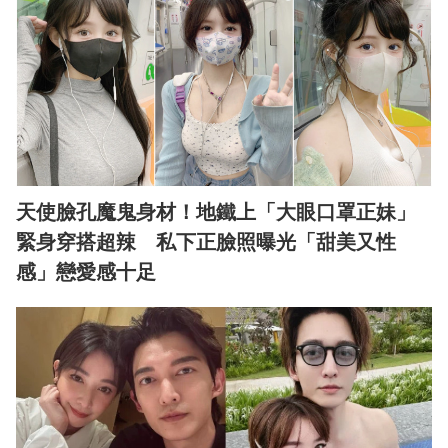
天使臉孔魔鬼身材！地鐵上「大眼口罩正妹」
緊身穿搭超辣 私下正臉照曝光「甜美又性
感」戀愛感十足