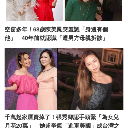
空窗多年！68歲陳美鳳突羞認「身邊有個
他」 40年前就認識「遭男方母親拆散」
千萬起家厝賣掉了！張秀卿認手頭緊「為女兒
月花20萬」 她超爭氣「進軍美國」成台灣之