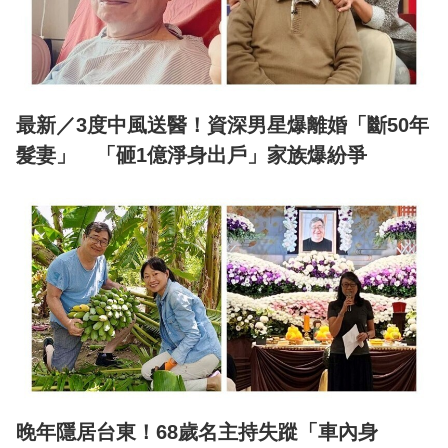
最新／3度中風送醫！資深男星爆離婚「斷50年
髮妻」 「砸1億淨身出戶」家族爆紛爭
晚年隱居台東！68歲名主持失蹤「車內身