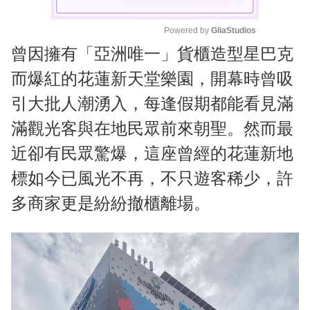
Powered by 
GliaStudios
曾因擁有「亞洲唯一」貨櫃造型星巴克
M
u
而爆紅的花蓮新天堂樂園，開幕時曾吸
t
引大批人潮湧入，每逢假期都能看見滿
e
滿觀光客與在地民眾前來朝聖。然而最
近卻有民眾驚爆，這座曾經的花蓮新地
標如今已風光不再，不只遊客稀少，許
多商家更是紛紛撤櫃離場。