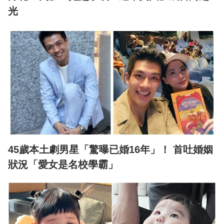
光
45歲本土劇男星「驚曝已婚16年」！ 首吐婚姻
狀況「愛女是名校學霸」