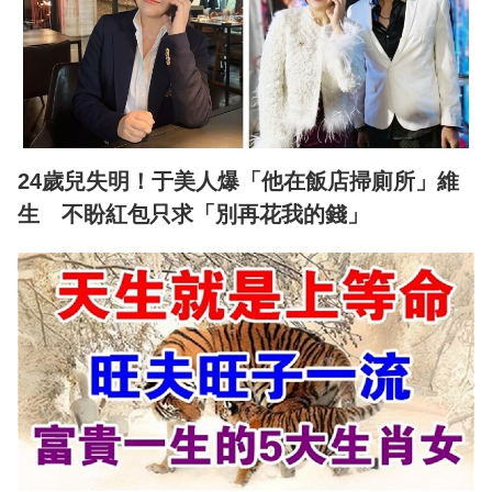
24歲兒失明！于美人爆「他在飯店掃廁所」維
生 不盼紅包只求「別再花我的錢」