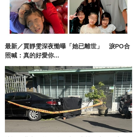
最新／賈靜雯深夜慟曝「她已離世」 淚PO合
照喊：真的好愛你...