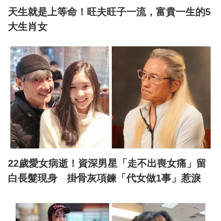
天生就是上等命！旺夫旺子一流，富貴一生的5
大生肖女
22歲愛女病逝！資深男星「走不出喪女痛」留
白長髮現身 掛骨灰項鍊「代女做1事」惹淚