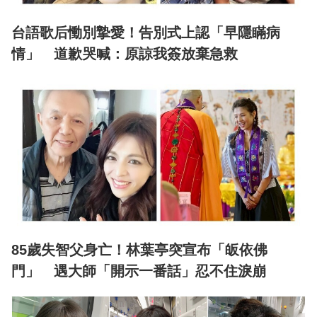
台語歌后慟別摯愛！告別式上認「早隱瞞病
情」 道歉哭喊：原諒我簽放棄急救
85歲失智父身亡！林葉亭突宣布「皈依佛
門」 遇大師「開示一番話」忍不住淚崩