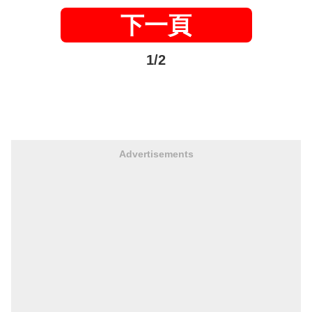
下一頁
1/2
Advertisements