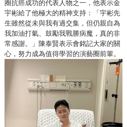
圈抗癌成功的代表人物之一，他表示金
宇彬給了他極大的精神支持：「宇彬先
生雖然從未與我有過交集，但仍親自為
我加油打氣、鼓勵我戰勝病魔，真的非
常感謝。」陳泰賢表示會銘記大家的關
心，努力成為值得學習的演藝圈前輩。