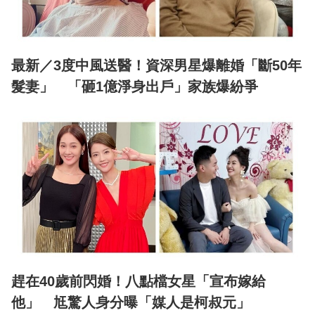
最新／3度中風送醫！資深男星爆離婚「斷50年
髮妻」 「砸1億淨身出戶」家族爆紛爭
趕在40歲前閃婚！八點檔女星「宣布嫁給
他」 尪驚人身分曝「媒人是柯叔元」