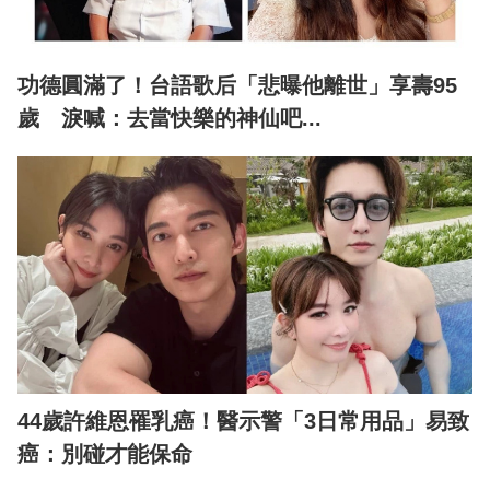
功德圓滿了！台語歌后「悲曝他離世」享壽95
歲 淚喊：去當快樂的神仙吧...
44歲許維恩罹乳癌！醫示警「3日常用品」易致
癌：別碰才能保命