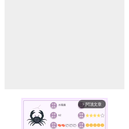
閱讀文章
arrow_forward_ios