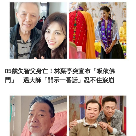
85歲失智父身亡！林葉亭突宣布「皈依佛
門」 遇大師「開示一番話」忍不住淚崩