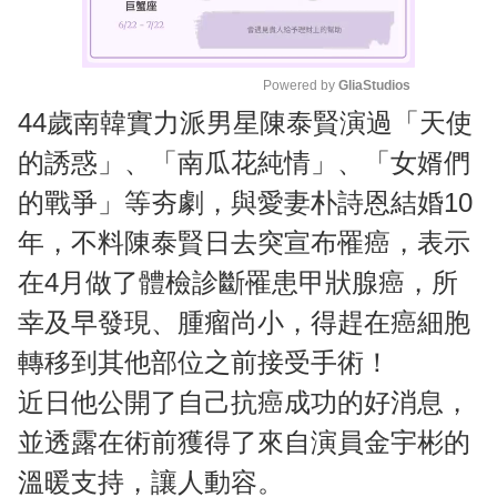
Powered by 
GliaStudios
44歲南韓實力派男星陳泰賢演過「天使
M
u
的誘惑」、「南瓜花純情」、「女婿們
t
的戰爭」等夯劇，與愛妻朴詩恩結婚10
e
年，不料陳泰賢日去突宣布罹癌，表示
在4月做了體檢診斷罹患甲狀腺癌，所
幸及早發現、腫瘤尚小，得趕在癌細胞
轉移到其他部位之前接受手術！
近日他公開了自己抗癌成功的好消息，
並透露在術前獲得了來自演員金宇彬的
溫暖支持，讓人動容。