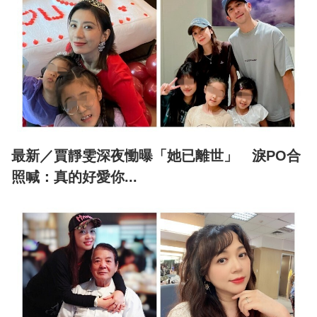
最新／賈靜雯深夜慟曝「她已離世」 淚PO合
照喊：真的好愛你...