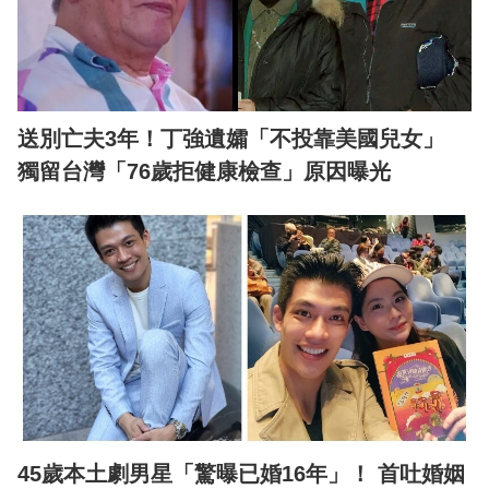
送別亡夫3年！丁強遺孀「不投靠美國兒女」
獨留台灣「76歲拒健康檢查」原因曝光
45歲本土劇男星「驚曝已婚16年」！ 首吐婚姻