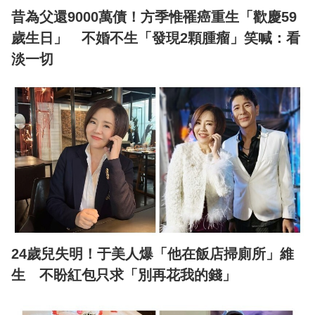
昔為父還9000萬債！方季惟罹癌重生「歡慶59
歲生日」 不婚不生「發現2顆腫瘤」笑喊：看
淡一切
24歲兒失明！于美人爆「他在飯店掃廁所」維
生 不盼紅包只求「別再花我的錢」