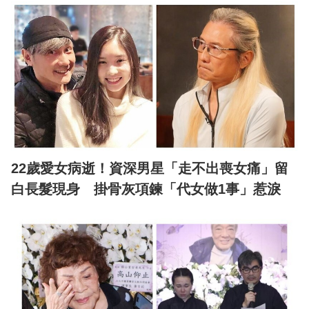
22歲愛女病逝！資深男星「走不出喪女痛」留
白長髮現身 掛骨灰項鍊「代女做1事」惹淚