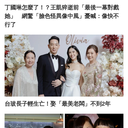
丁國琳怎麼了！？王凱猝逝前「最後一幕對戲
她」 網驚「臉色怪異像中風」憂喊：像快不
行了
台玻長子輕生亡！娶「最美老闆」不到2年