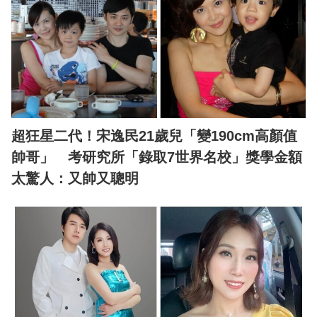
超狂星二代！宋逸民21歲兒「變190cm高顏值
帥哥」 考研究所「錄取7世界名校」獎學金額
太驚人：又帥又聰明