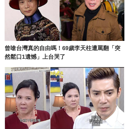
曾嗆台灣真的自由嗎！69歲李天柱遭罵翻「突
然鬆口1遺憾」上台哭了