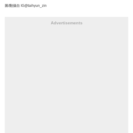
圖/翻攝自 IG@taihyun_zin
Advertisements