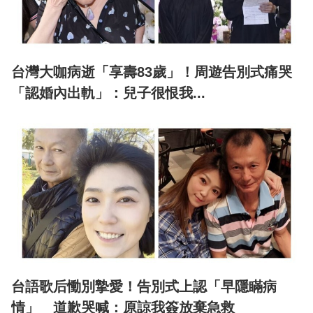
台灣大咖病逝「享壽83歲」！周遊告別式痛哭
「認婚內出軌」：兒子很恨我...
台語歌后慟別摯愛！告別式上認「早隱瞞病
情」 道歉哭喊：原諒我簽放棄急救