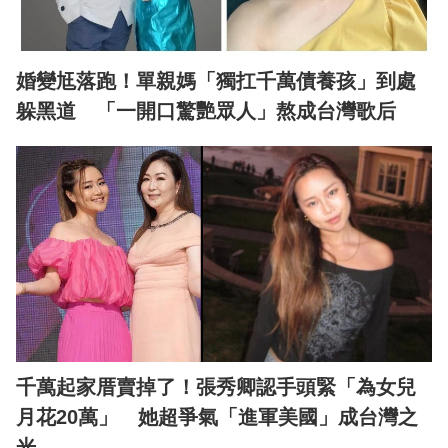
婚變尪落跑！單親媽「獨扛千萬債養孩」到處
躲黑道 「一開口驚艷眾人」熬成台灣歌后
千萬起家厝賣掉了！張秀卿認手頭緊「為女兒
月花20萬」 她超爭氣「進軍美國」成台灣之
光