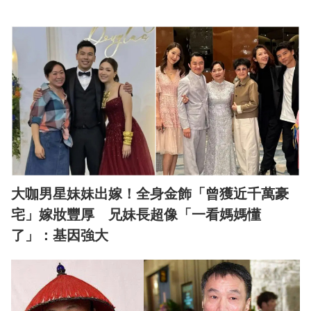
大咖男星妹妹出嫁！全身金飾「曾獲近千萬豪
宅」嫁妝豐厚 兄妹長超像「一看媽媽懂
了」：基因強大