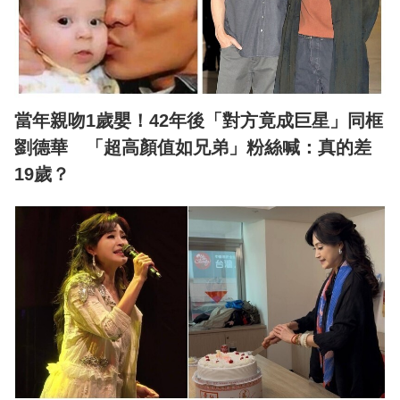
當年親吻1歲嬰！42年後「對方竟成巨星」同框
劉德華 「超高顏值如兄弟」粉絲喊：真的差
19歲？