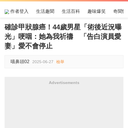
作者登入
生活趣聞
生活百科
趣味爆笑
奇聞怪
確診甲狀腺癌！44歲男星「術後近況曝
光」哽咽：她為我祈禱 「告白演員愛
妻」愛不會停止
喵鼻頭02
2025-06-27
檢舉
Advertisements