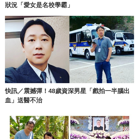
狀況「愛女是名校學霸」
快訊／震撼彈！48歲資深男星「戲拍一半腦出
血」送醫不治