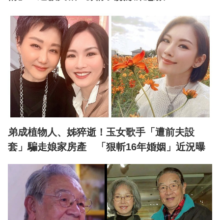
弟成植物人、姊猝逝！玉女歌手「遭前夫設
套」騙走娘家房產 「狠斬16年婚姻」近況曝