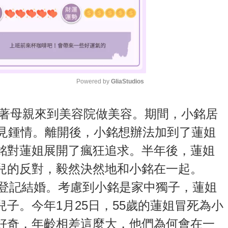
Powered by 
GliaStudios
M
銘跟著母親來到美容院做美容。期間，小銘居
u
一見鍾情。離開後，小銘想辦法加到了蓮姐
t
銘對蓮姐展開了瘋狂追求。半年後，蓮姐
e
兒的反對，毅然決然地和小銘在一起。
姐登記結婚。考慮到小銘是家中獨子，蓮姐
子。今年1月25日，55歲的蓮姐冒死為小
好奇，年齡相差這麼大，他們為何會在一