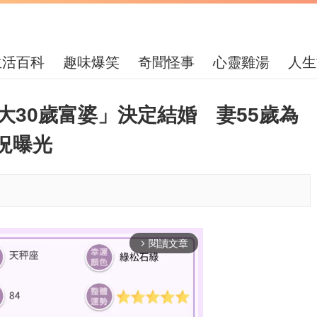
生活百科
趣味爆笑
奇聞怪事
心靈雞湯
人生
大30歲富婆」決定結婚 妻55歲為
況曝光
閱讀文章
arrow_forward_ios