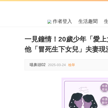
作者登入
生活趣聞
一見鐘情！20歲少年「愛上
他「冒死生下女兒」夫妻現
喵鼻頭02
2025-03-24
檢舉