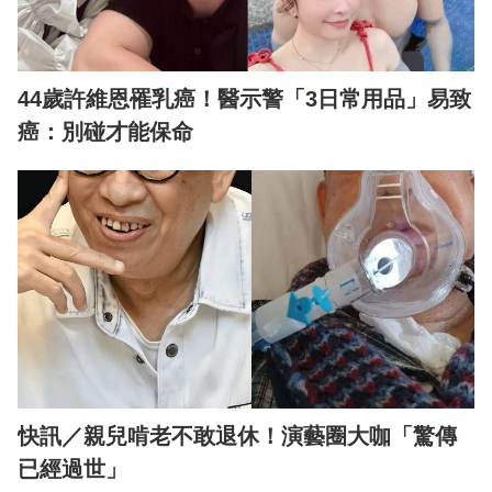
44歲許維恩罹乳癌！醫示警「3日常用品」易致
癌：別碰才能保命
快訊／親兒啃老不敢退休！演藝圈大咖「驚傳
已經過世」