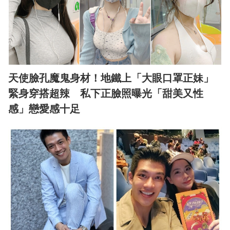
天使臉孔魔鬼身材！地鐵上「大眼口罩正妹」
緊身穿搭超辣 私下正臉照曝光「甜美又性
感」戀愛感十足