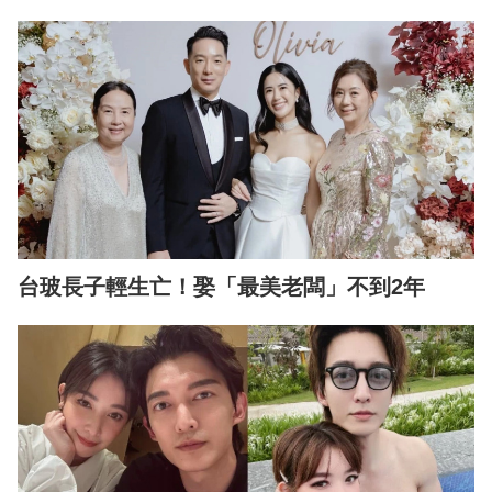
台玻長子輕生亡！娶「最美老闆」不到2年