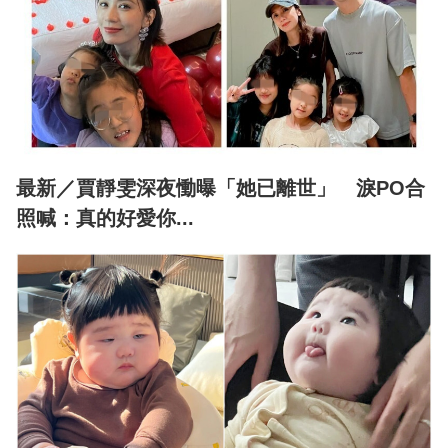
最新／賈靜雯深夜慟曝「她已離世」 淚PO合
照喊：真的好愛你...