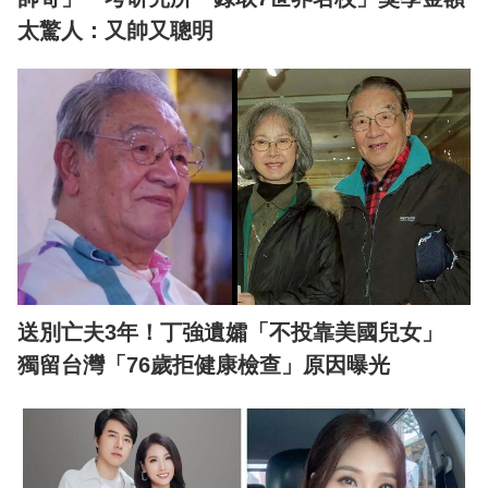
太驚人：又帥又聰明
送別亡夫3年！丁強遺孀「不投靠美國兒女」
獨留台灣「76歲拒健康檢查」原因曝光