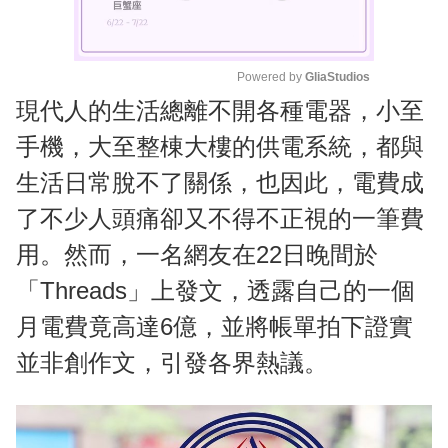
Powered by 
GliaStudios
現代人的生活總離不開各種電器，小至
M
u
手機，大至整棟大樓的供電系統，都與
t
生活日常脫不了關係，也因此，電費成
e
了不少人頭痛卻又不得不正視的一筆費
用。然而，一名網友在22日晚間於
「Threads」上發文，透露自己的一個
月電費竟高達6億，並將帳單拍下證實
並非創作文，引發各界熱議。