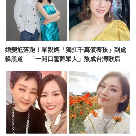
婚變尪落跑！單親媽「獨扛千萬債養孩」到處
躲黑道 「一開口驚艷眾人」熬成台灣歌后