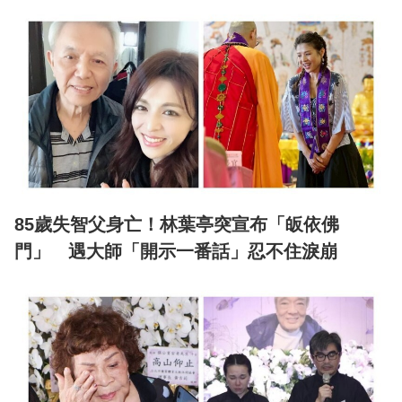
85歲失智父身亡！林葉亭突宣布「皈依佛
門」 遇大師「開示一番話」忍不住淚崩