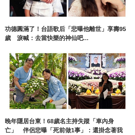
功德圓滿了！台語歌后「悲曝他離世」享壽95
歲 淚喊：去當快樂的神仙吧...
晚年隱居台東！68歲名主持失蹤「車內身
亡」 伴侶悲曝「死前做1事」：還掛念著我