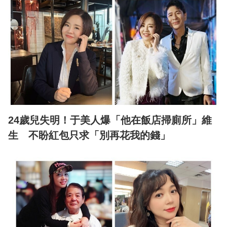
24歲兒失明！于美人爆「他在飯店掃廁所」維
生 不盼紅包只求「別再花我的錢」