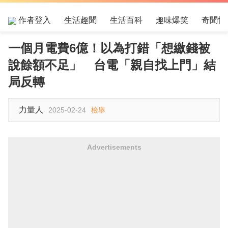
作者登入
生活趣聞
生活百科
趣味爆笑
奇聞怪
一個月電費6億！以為打錯「想繳錢被
說餘額不足」 台電「親自找上門」結
局反轉
力量人
2025-02-24
檢舉
Advertisements