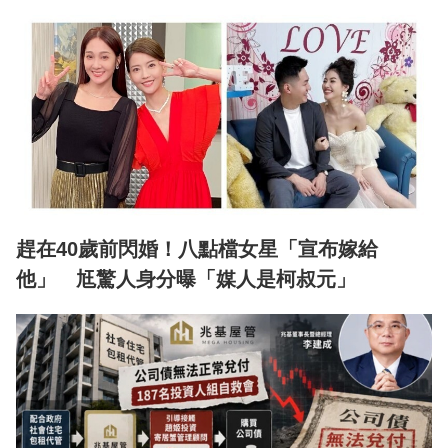
趕在40歲前閃婚！八點檔女星「宣布嫁給
他」 尪驚人身分曝「媒人是柯叔元」