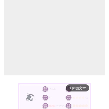
閱讀文章
arrow_forward_ios