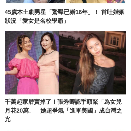
45歲本土劇男星「驚曝已婚16年」！ 首吐婚姻
狀況「愛女是名校學霸」
千萬起家厝賣掉了！張秀卿認手頭緊「為女兒
月花20萬」 她超爭氣「進軍美國」成台灣之
光