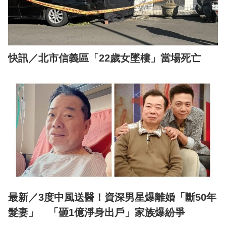
快訊／北市信義區「22歲女墜樓」當場死亡
最新／3度中風送醫！資深男星爆離婚「斷50年
髮妻」 「砸1億淨身出戶」家族爆紛爭