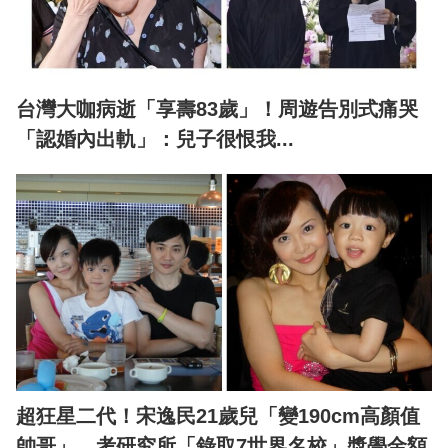
台灣大咖病逝「享壽83歲」！周遊告別式痛哭
「認婚內出軌」：兒子很恨我...
超狂星二代！宋逸民21歲兒「變190cm高顏值
帥哥」 考研究所「錄取7世界名校」獎學金額