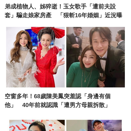
弟成植物人、姊猝逝！玉女歌手「遭前夫設
套」騙走娘家房產 「狠斬16年婚姻」近況曝
空窗多年！68歲陳美鳳突羞認「身邊有個
他」 40年前就認識「遭男方母親拆散」