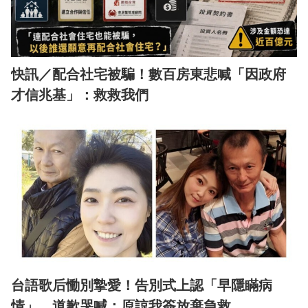
快訊／配合社宅被騙！數百房東悲喊「因政府
才信兆基」：救救我們
台語歌后慟別摯愛！告別式上認「早隱瞞病
情」 道歉哭喊：原諒我簽放棄急救