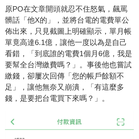
原PO在文章開頭就忍不住怒氣，飆罵
髒話「他X的」，並將台電的電費單公
佈出來，只見截圖上明確顯示，單月帳
單竟高達6.1億，讓他一度以為是自己
看錯，「到底誰的電費1個月6億，我是
要幫全台灣繳費嗎？」。事後他也嘗試
繳錢，卻屢次回傳「您的帳戶餘額不
足」，讓他無奈又崩潰，「有這麼多
錢，是要把台電買下來嗎？」。