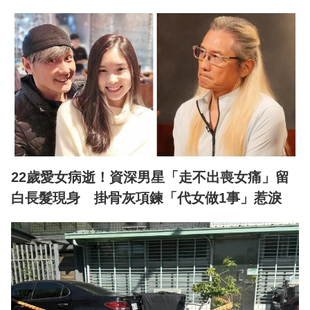
22歲愛女病逝！資深男星「走不出喪女痛」留
白長髮現身 掛骨灰項鍊「代女做1事」惹淚