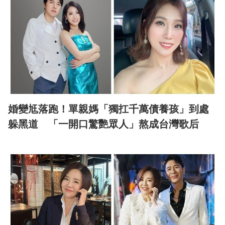
婚變尪落跑！單親媽「獨扛千萬債養孩」到處
躲黑道 「一開口驚艷眾人」熬成台灣歌后