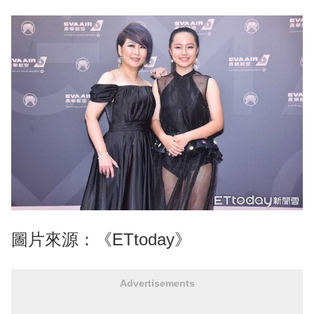
圖片來源：《ETtoday》
Advertisements