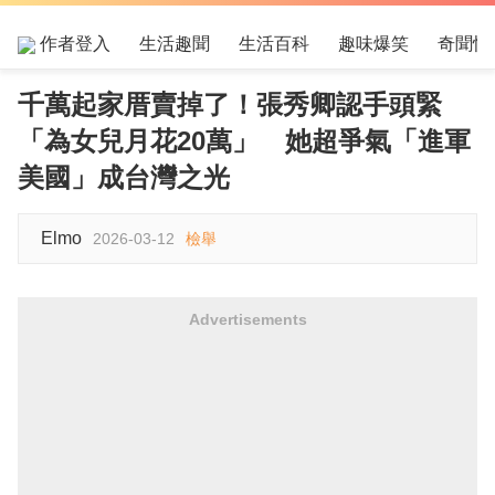
作者登入
生活趣聞
生活百科
趣味爆笑
奇聞怪
千萬起家厝賣掉了！張秀卿認手頭緊
「為女兒月花20萬」 她超爭氣「進軍
美國」成台灣之光
Elmo
2026-03-12
檢舉
Advertisements