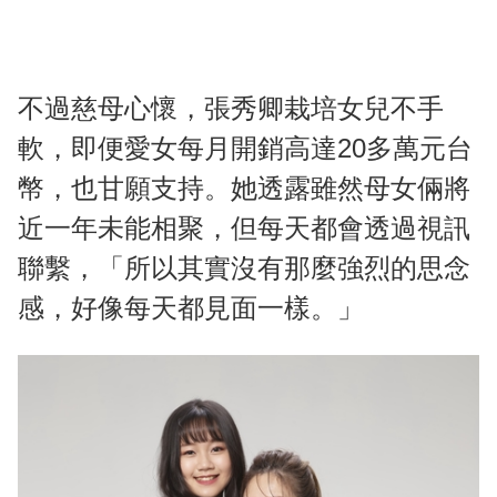
不過慈母心懷，張秀卿栽培女兒不手
軟，即便愛女每月開銷高達20多萬元台
幣，也甘願支持。她透露雖然母女倆將
近一年未能相聚，但每天都會透過視訊
聯繫，「所以其實沒有那麼強烈的思念
感，好像每天都見面一樣。」