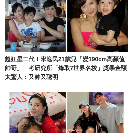
超狂星二代！宋逸民21歲兒「變190cm高顏值
帥哥」 考研究所「錄取7世界名校」獎學金額
太驚人：又帥又聰明