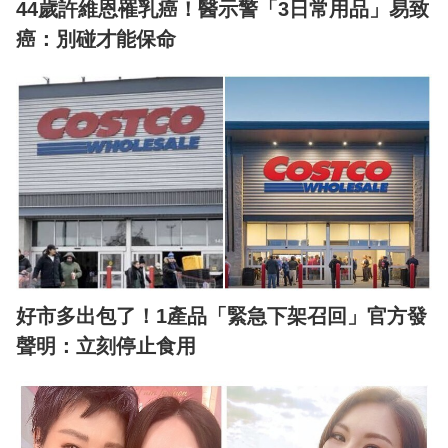
44歲許維恩罹乳癌！醫示警「3日常用品」易致
癌：別碰才能保命
好市多出包了！1產品「緊急下架召回」官方發
聲明：立刻停止食用