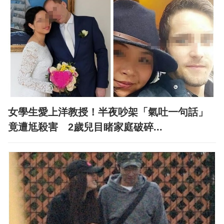
女學生愛上洋教授！半夜吵架「氣吐一句話」
竟遭尪殺害 2歲兒目睹家庭破碎...