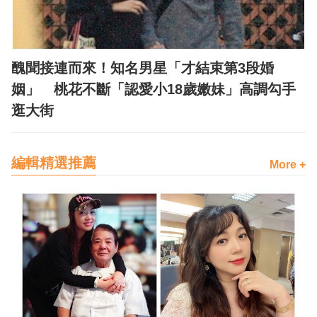
醜聞接連而來！知名男星「才結束第3段婚
姻」 桃花不斷「認愛小18歲嫩妹」高調勾手
逛大街
編輯精選推薦
More +