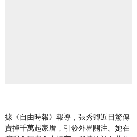
據《自由時報》報導，張秀卿近日驚傳
賣掉千萬起家厝，引發外界關注。她在