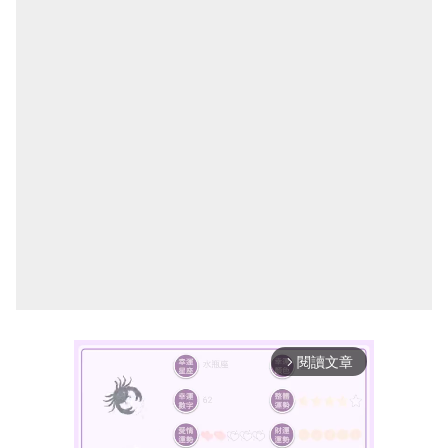
閱讀文章
arrow_forward_ios