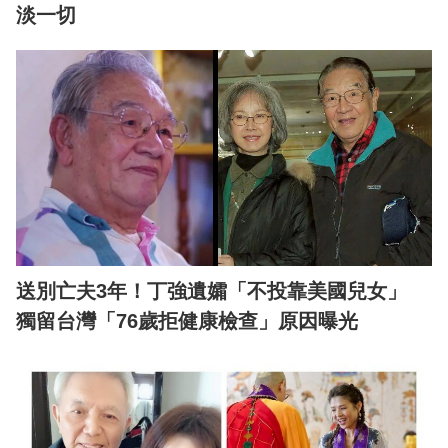
淡一切
送別亡夫3年！丁強遺孀「不投靠美國兒女」
獨留台灣「76歲拒健康檢查」原因曝光