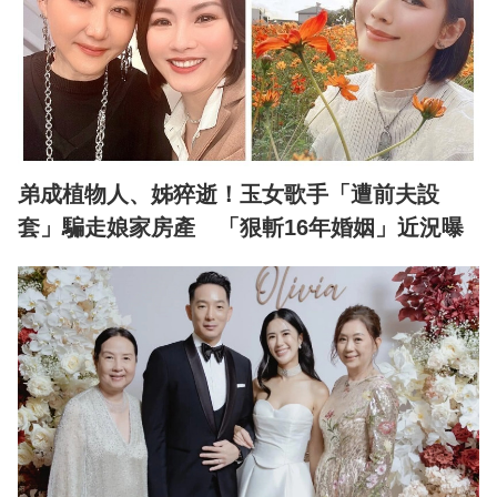
弟成植物人、姊猝逝！玉女歌手「遭前夫設
套」騙走娘家房產 「狠斬16年婚姻」近況曝