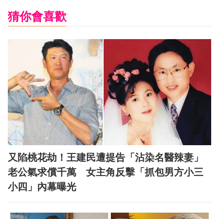
猜你會喜歡
又陷桃花劫！王建民遭提告「沾染名醫辣妻」
老公氣求償千萬 女主角反擊「抓包男方小三
小四」內幕曝光