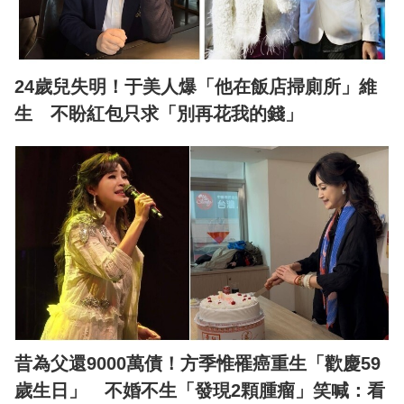
24歲兒失明！于美人爆「他在飯店掃廁所」維
生 不盼紅包只求「別再花我的錢」
昔為父還9000萬債！方季惟罹癌重生「歡慶59
歲生日」 不婚不生「發現2顆腫瘤」笑喊：看