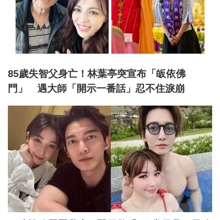
85歲失智父身亡！林葉亭突宣布「皈依佛
門」 遇大師「開示一番話」忍不住淚崩