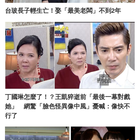
台玻長子輕生亡！娶「最美老闆」不到2年
丁國琳怎麼了！？王凱猝逝前「最後一幕對戲
她」 網驚「臉色怪異像中風」憂喊：像快不
行了