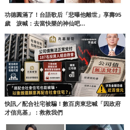
功德圓滿了！台語歌后「悲曝他離世」享壽95
歲 淚喊：去當快樂的神仙吧...
快訊／配合社宅被騙！數百房東悲喊「因政府
才信兆基」：救救我們