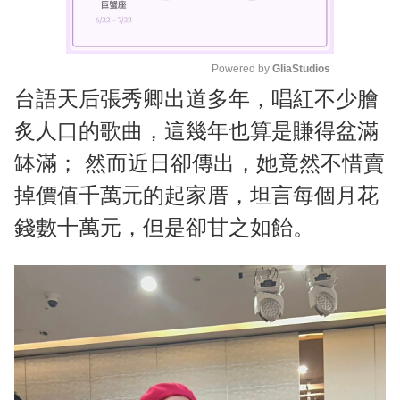
Powered by 
GliaStudios
台語天后張秀卿出道多年，唱紅不少膾
M
u
炙人口的歌曲，這幾年也算是賺得盆滿
t
缽滿； 然而近日卻傳出，她竟然不惜賣
e
掉價值千萬元的起家厝，坦言每個月花
錢數十萬元，但是卻甘之如飴。