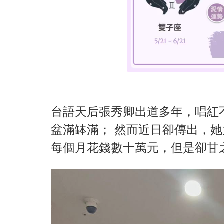
台語天后張秀卿出道多年，唱紅
盆滿缽滿； 然而近日卻傳出，
每個月花錢數十萬元，但是卻甘