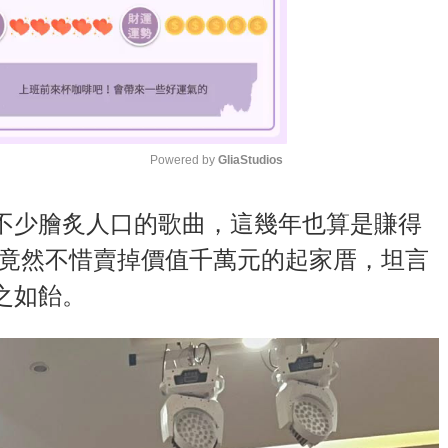
Powered by 
GliaStudios
M
不少膾炙人口的歌曲，這幾年也算是賺得
u
她竟然不惜賣掉價值千萬元的起家厝，坦言
t
之如飴。
e