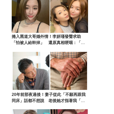
捲入黑道大哥婚外情！李妍瑾發聲求助
「怕被人給幹掉」 還原真相哽咽：「我
只求一條活路」
20年前那夜過後！妻子從此「不願再跟我
同床」話都不想說 老後她才指著我「說
出隱忍多年的算計」