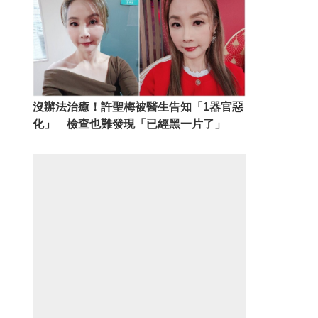
沒辦法治癒！許聖梅被醫生告知「1器官惡
化」 檢查也難發現「已經黑一片了」