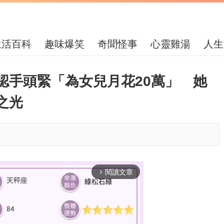
生活百科
趣味爆笑
奇聞怪事
心靈雞湯
人生
認手頭緊「為女兒月花20萬」 她
之光
閱讀文章
arrow_forward_ios