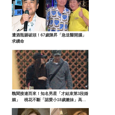
遭酒瓶砸破頭！67歲陳昇「急送醫開腦」
求續命
醜聞接連而來！知名男星「才結束第3段婚
姻」 桃花不斷「認愛小18歲嫩妹」高調
勾手逛大街