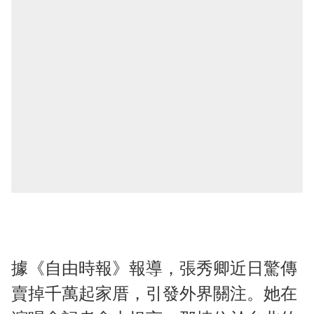
據《自由時報》報導，張秀卿近日驚傳
賣掉千萬起家厝，引發外界關注。她在