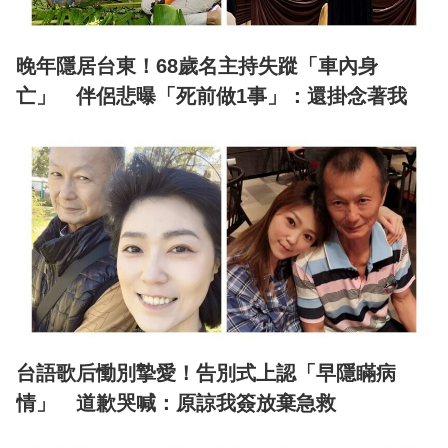
晚年隱居台東！68歲名主持失蹤「車內身
亡」 伴侶悲曝「死前做1事」：還掛念著我
台語歌后慟別摯愛！告別式上認「早隱瞞病
情」 道歉哭喊：原諒我簽放棄急救