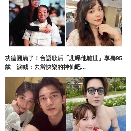
功德圓滿了！台語歌后「悲曝他離世」享壽95
歲 淚喊：去當快樂的神仙吧...