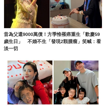
昔為父還9000萬債！方季惟罹癌重生「歡慶59
歲生日」 不婚不生「發現2顆腫瘤」笑喊：看
淡一切