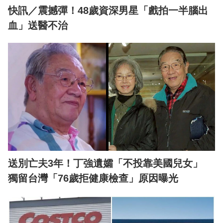
快訊／震撼彈！48歲資深男星「戲拍一半腦出
血」送醫不治
送別亡夫3年！丁強遺孀「不投靠美國兒女」
獨留台灣「76歲拒健康檢查」原因曝光