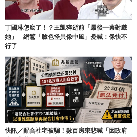
丁國琳怎麼了！？王凱猝逝前「最後一幕對戲
她」 網驚「臉色怪異像中風」憂喊：像快不
行了
快訊／配合社宅被騙！數百房東悲喊「因政府