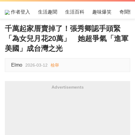
作者登入
生活趣聞
生活百科
趣味爆笑
奇聞怪
千萬起家厝賣掉了！張秀卿認手頭緊
「為女兒月花20萬」 她超爭氣「進軍
美國」成台灣之光
Elmo
2026-03-12
檢舉
Advertisements