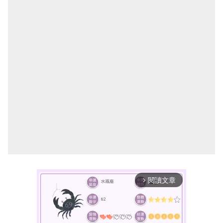
閱讀文章
arrow_forward_ios