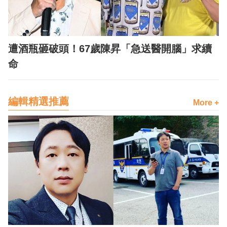
遭酒瓶砸破頭！67歲陳昇「急送醫開腦」求續
命
編輯精選推薦
More +