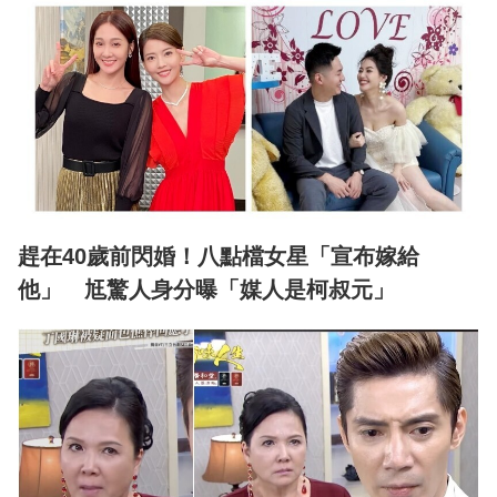
趕在40歲前閃婚！八點檔女星「宣布嫁給
他」 尪驚人身分曝「媒人是柯叔元」