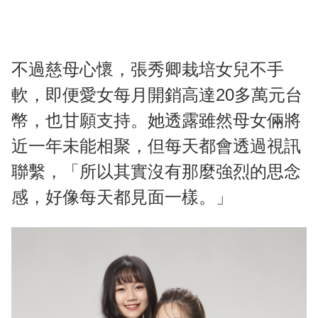
不過慈母心懷，張秀卿栽培女兒不手
軟，即便愛女每月開銷高達20多萬元台
幣，也甘願支持。她透露雖然母女倆將
近一年未能相聚，但每天都會透過視訊
聯繫，「所以其實沒有那麼強烈的思念
感，好像每天都見面一樣。」