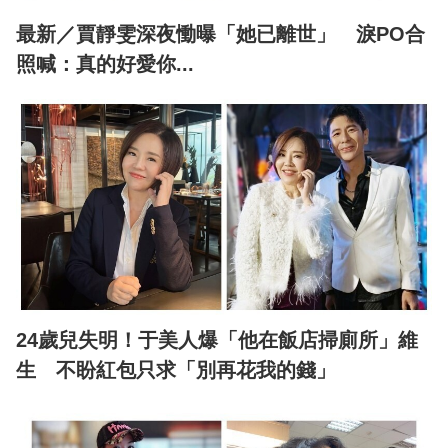
最新／賈靜雯深夜慟曝「她已離世」 淚PO合
照喊：真的好愛你...
24歲兒失明！于美人爆「他在飯店掃廁所」維
生 不盼紅包只求「別再花我的錢」