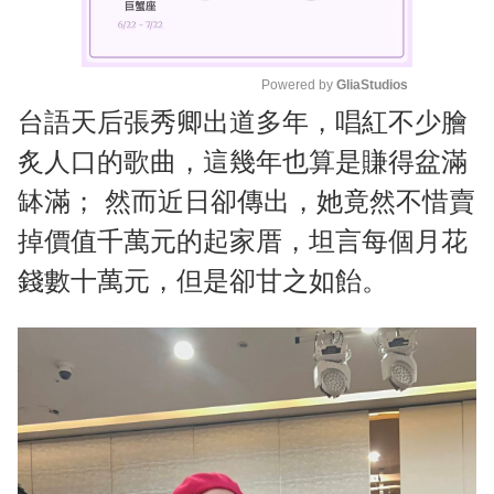
Powered by 
GliaStudios
台語天后張秀卿出道多年，唱紅不少膾
M
u
炙人口的歌曲，這幾年也算是賺得盆滿
t
缽滿； 然而近日卻傳出，她竟然不惜賣
e
掉價值千萬元的起家厝，坦言每個月花
錢數十萬元，但是卻甘之如飴。