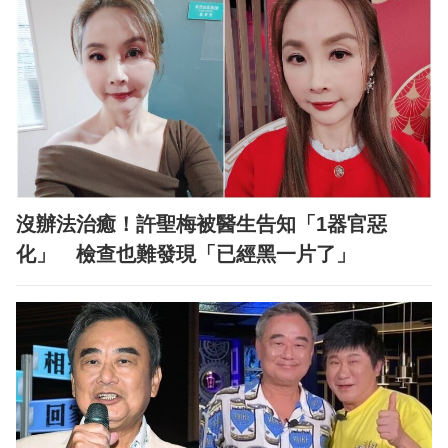
沒辦法治癒！許聖梅被醫生告知「1器官惡
化」 檢查也難發現「已經黑一片了」