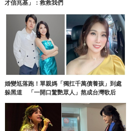
才信兆基」：救救我們
婚變尪落跑！單親媽「獨扛千萬債養孩」到處
躲黑道 「一開口驚艷眾人」熬成台灣歌后