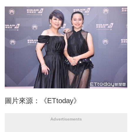
圖片來源：《ETtoday》
Advertisements