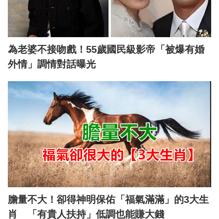
為老婆不接吻戲！55歲國民級影帝「被爆有婚
外情」調情對話曝光
膽量不大！卻得神明保佑「福氣滿滿」的3大生
肖 「有貴人扶持」低調也能賺大錢