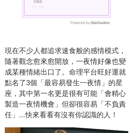
Powered by 
GliaStudios
M
u
t
現在不少人都追求速食般的感情模式，
e
隨著觀念愈來愈開放，一夜情好像也變
成某種情緒出口了。命理平台旺好運就
點名了3個「最容易發生一夜情」的星
座，其中第一名更是很有可能「會精心
製造一夜情機會」但卻很容易「不負責
任」...快來看看有沒有你認識的人！