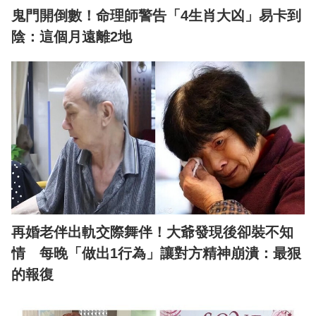
鬼門開倒數！命理師警告「4生肖大凶」易卡到
陰：這個月遠離2地
再婚老伴出軌交際舞伴！大爺發現後卻裝不知
情 每晚「做出1行為」讓對方精神崩潰：最狠
的報復