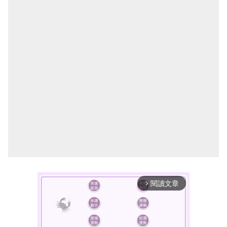
閱讀文章
arrow_forward_ios