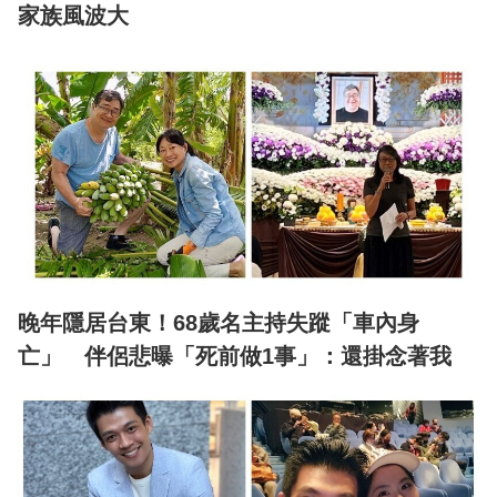
家族風波大
晚年隱居台東！68歲名主持失蹤「車內身
亡」 伴侶悲曝「死前做1事」：還掛念著我