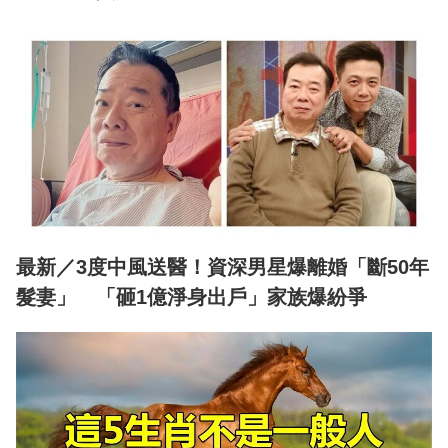
最新／3度中風送醫！資深男星爆離婚「斷50年
髮妻」 「砸1億淨身出戶」家族爆紛爭