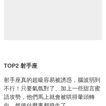
TOP2 射手座
射手座真的超級容易被誘惑，腦波弱到
不行！只要氣氛對了、加上一些甜言蜜
語攻勢，他們馬上就會被哄得暈頭轉
向，然後什麼事都發生了。