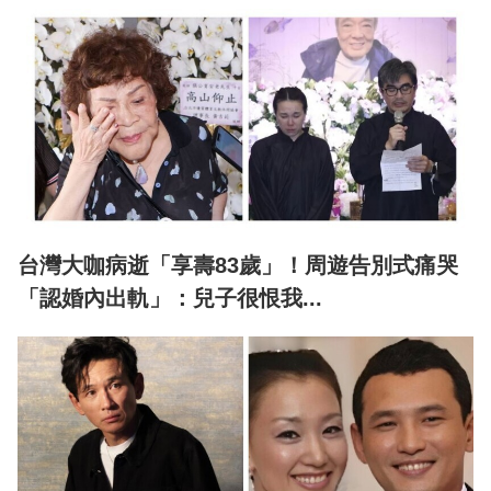
台灣大咖病逝「享壽83歲」！周遊告別式痛哭
「認婚內出軌」：兒子很恨我...