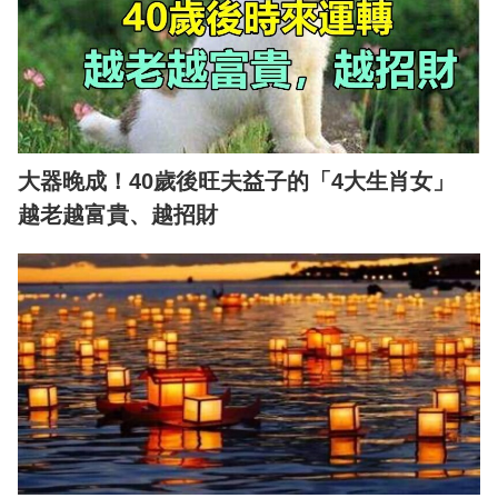
大器晚成！40歲後旺夫益子的「4大生肖女」
越老越富貴、越招財