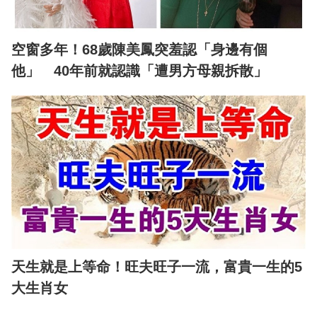
空窗多年！68歲陳美鳳突羞認「身邊有個
他」 40年前就認識「遭男方母親拆散」
天生就是上等命！旺夫旺子一流，富貴一生的5
大生肖女