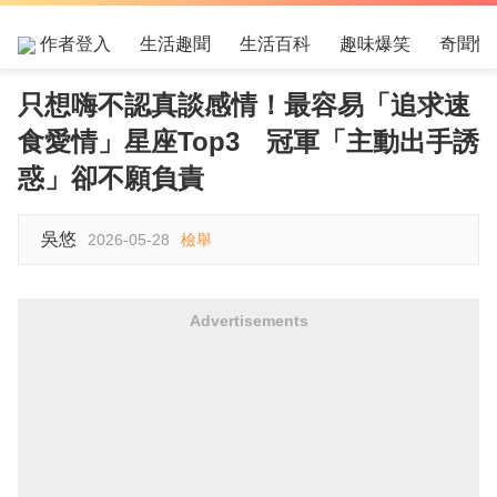
作者登入
生活趣聞
生活百科
趣味爆笑
奇聞怪
只想嗨不認真談感情！最容易「追求速
食愛情」星座Top3 冠軍「主動出手誘
惑」卻不願負責
吳悠
2026-05-28
檢舉
Advertisements