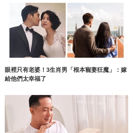
眼裡只有老婆！3生肖男「根本寵妻狂魔」：嫁
給他們太幸福了