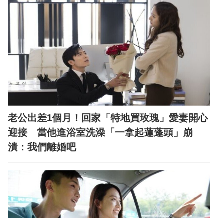
老公出差1個月！回家「特地買玫瑰」愛妻開心
迎接 當他進浴室洗澡「一拿起蓮蓬頭」崩
潰：我們離婚吧