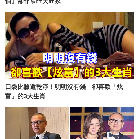
怕」卻非常旺夫旺家
口袋比臉還乾淨！明明沒有錢 卻喜歡「炫
富」的3大生肖