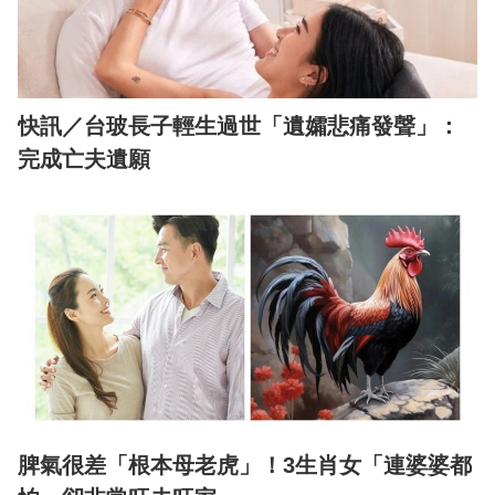
快訊／台玻長子輕生過世「遺孀悲痛發聲」：
完成亡夫遺願
脾氣很差「根本母老虎」！3生肖女「連婆婆都