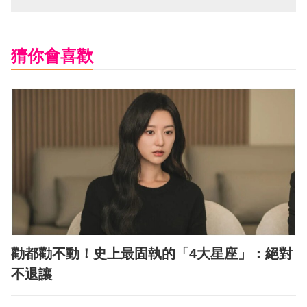
猜你會喜歡
勸都勸不動！史上最固執的「4大星座」：絕對
不退讓