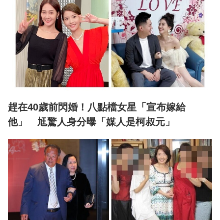
趕在40歲前閃婚！八點檔女星「宣布嫁給
他」 尪驚人身分曝「媒人是柯叔元」