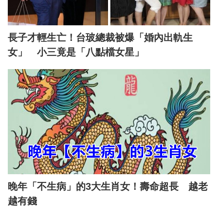
長子才輕生亡！台玻總裁被爆「婚內出軌生
女」 小三竟是「八點檔女星」
晚年「不生病」的3大生肖女！壽命超長 越老
越有錢