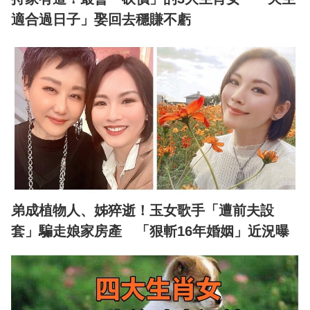
適合過日子」娶回去穩賺不虧
弟成植物人、姊猝逝！玉女歌手「遭前夫設
套」騙走娘家房產 「狠斬16年婚姻」近況曝