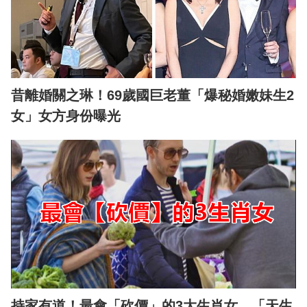
昔離婚關之琳！69歲國巨老董「爆秘婚嫩妹生2
女」女方身份曝光
持家有道！最會「砍價」的3大生肖女 「天生