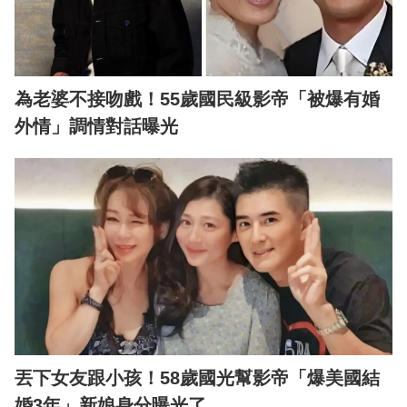
為老婆不接吻戲！55歲國民級影帝「被爆有婚
外情」調情對話曝光
丟下女友跟小孩！58歲國光幫影帝「爆美國結
婚3年」新娘身分曝光了