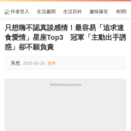
作者登入
生活趣聞
生活百科
趣味爆笑
奇聞怪
只想嗨不認真談感情！最容易「追求速
食愛情」星座Top3 冠軍「主動出手誘
惑」卻不願負責
吳悠
2026-05-28
檢舉
Advertisements