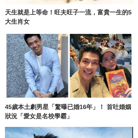
天生就是上等命！旺夫旺子一流，富貴一生的5
大生肖女
45歲本土劇男星「驚曝已婚16年」！ 首吐婚姻
狀況「愛女是名校學霸」