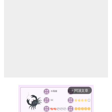
閱讀文章
arrow_forward_ios