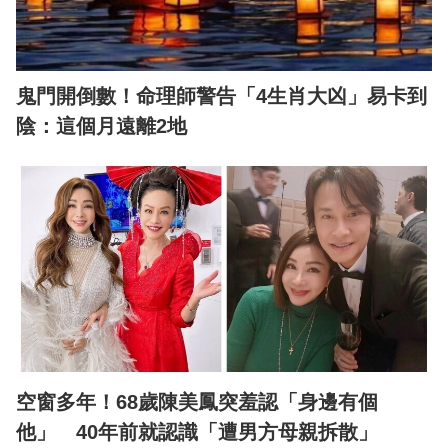
鬼門開倒數！命理師警告「4生肖大凶」易卡到
陰：這個月遠離2地
空窗多年！68歲陳美鳳突羞認「身邊有個
他」 40年前就認識「遭男方母親拆散」