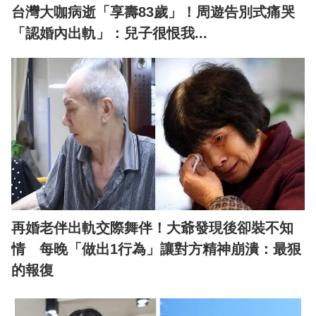
台灣大咖病逝「享壽83歲」！周遊告別式痛哭
「認婚內出軌」：兒子很恨我...
再婚老伴出軌交際舞伴！大爺發現後卻裝不知
情 每晚「做出1行為」讓對方精神崩潰：最狠
的報復