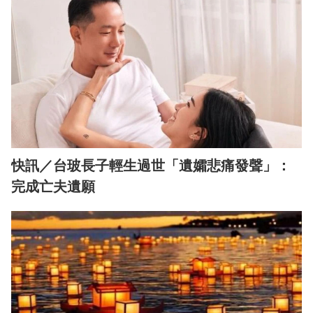
快訊／台玻長子輕生過世「遺孀悲痛發聲」：
完成亡夫遺願