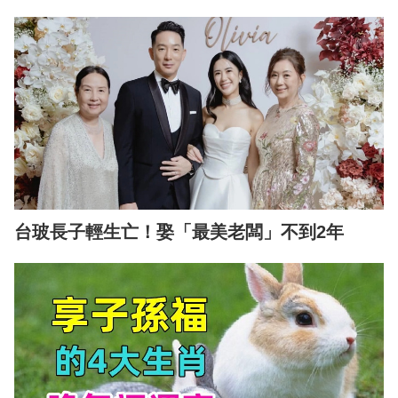
台玻長子輕生亡！娶「最美老闆」不到2年