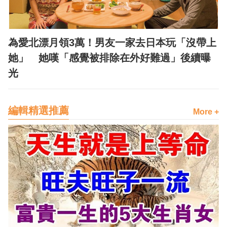
為愛北漂月領3萬！男友一家去日本玩「沒帶上
她」 她嘆「感覺被排除在外好難過」後續曝
光
編輯精選推薦
More +