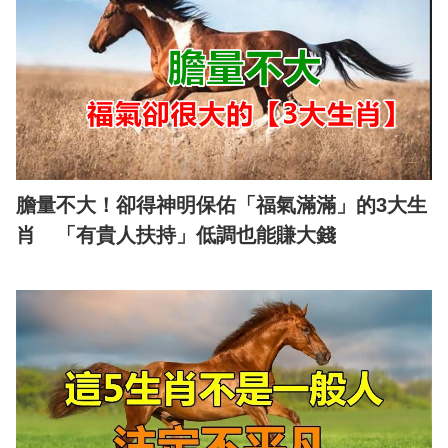
膽量不大！卻得神明保佑「福氣滿滿」的3大生
肖 「有貴人扶持」低調也能賺大錢