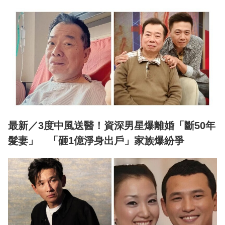
最新／3度中風送醫！資深男星爆離婚「斷50年
髮妻」 「砸1億淨身出戶」家族爆紛爭