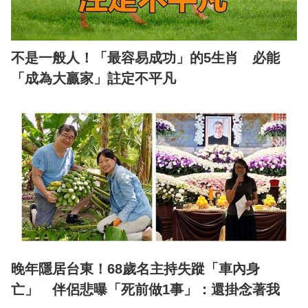
不是一般人！「最容易成功」的5生肖 必能
「成為大贏家」註定不平凡
晚年隱居台東！68歲名主持失蹤「車內身
亡」 伴侶悲曝「死前做1事」：還掛念著我