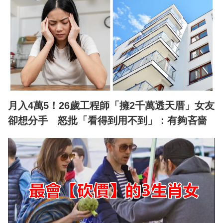
月入4萬5！26歲工程師「擁2千萬透天厝」女友
卻想分手 怒批「看得到用不到」：有夠吝嗇