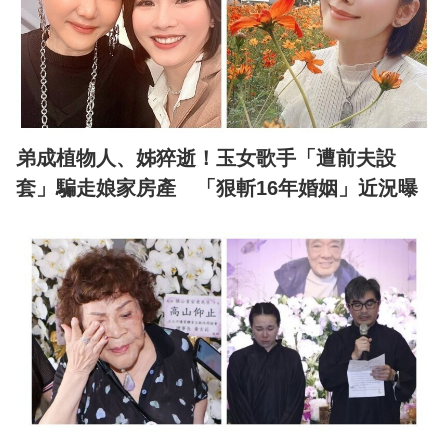
弟成植物人、姊猝逝！玉女歌手「遭前夫設
套」騙走娘家房產 「狠斬16年婚姻」近況曝