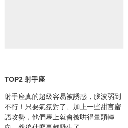
TOP2 射手座
射手座真的超級容易被誘惑，腦波弱到
不行！只要氣氛對了、加上一些甜言蜜
語攻勢，他們馬上就會被哄得暈頭轉
向，然後什麼事都發生了。