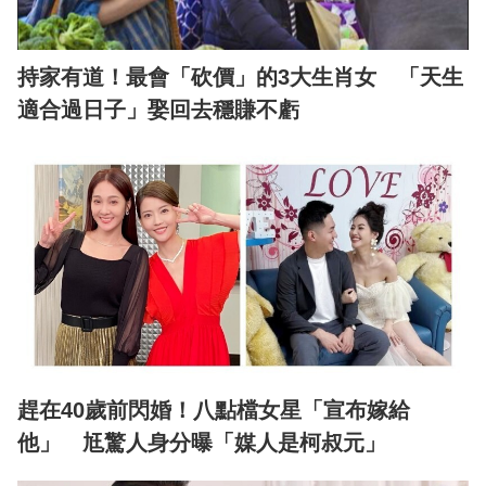
持家有道！最會「砍價」的3大生肖女 「天生
適合過日子」娶回去穩賺不虧
趕在40歲前閃婚！八點檔女星「宣布嫁給
他」 尪驚人身分曝「媒人是柯叔元」