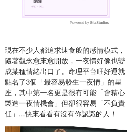
Powered by 
GliaStudios
M
u
t
現在不少人都追求速食般的感情模式，
e
隨著觀念愈來愈開放，一夜情好像也變
成某種情緒出口了。命理平台旺好運就
點名了3個「最容易發生一夜情」的星
座，其中第一名更是很有可能「會精心
製造一夜情機會」但卻很容易「不負責
任」...快來看看有沒有你認識的人！