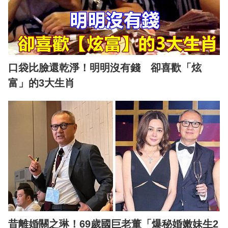
口袋比臉還乾淨！明明沒有錢 卻喜歡「炫
富」的3大生肖
昔離婚關之琳！69歲國巨老董「爆秘婚嫩妹生2