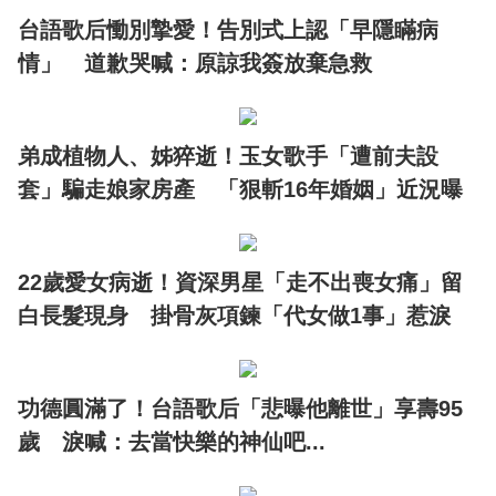
台語歌后慟別摯愛！告別式上認「早隱瞞病
情」 道歉哭喊：原諒我簽放棄急救
弟成植物人、姊猝逝！玉女歌手「遭前夫設
套」騙走娘家房產 「狠斬16年婚姻」近況曝
22歲愛女病逝！資深男星「走不出喪女痛」留
白長髮現身 掛骨灰項鍊「代女做1事」惹淚
功德圓滿了！台語歌后「悲曝他離世」享壽95
歲 淚喊：去當快樂的神仙吧...