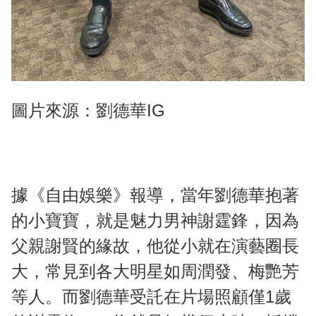
圖片來源：劉德華IG
據《自由娛樂》報導，當年劉德華抱著
的小寶寶，就是魅力男神謝霆鋒，因為
父親謝賢的緣故，他從小就在演藝圈長
大，常見到各大明星如周潤發、梅艷芳
等人。而劉德華受託在片場照顧僅1歲