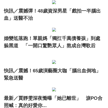
快訊／震撼彈！48歲資深男星「戲拍一半腦出
血」送醫不治
婚變尪落跑！單親媽「獨扛千萬債養孩」到處
躲黑道 「一開口驚艷眾人」熬成台灣歌后
快訊／震撼！65歲演藝圈大咖「腦出血倒地」
緊急送醫
最新／賈靜雯深夜慟曝「她已離世」 淚PO合
照喊：真的好愛你...