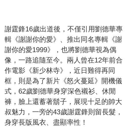
謝霆鋒16歲出道後，不僅引用劉德華專
輯《謝謝你的愛》、推出同名專輯《謝
謝你的愛1999》，也將劉德華視為偶
像，一路追隨至今。兩人曾在12年前合
作電影《新少林寺》，近日難得再同
框，則是為了新片《怒火蔓延》開機儀
式，62歲劉德華身穿深色襯衫、休閒
褲，臉上還蓄著鬍子，展現十足的帥大
叔魅力，一旁的43歲謝霆鋒則留長髮，
身穿長版風衣、盡顯率性！