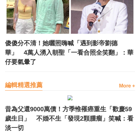
傻傻分不清！她曬照嗨喊「遇到影帝劉德
華」 4萬人湧入朝聖「一看合照全笑翻」：華
仔要氣暈了
編輯精選推薦
More +
昔為父還9000萬債！方季惟罹癌重生「歡慶59
歲生日」 不婚不生「發現2顆腫瘤」笑喊：看
淡一切