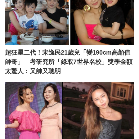
超狂星二代！宋逸民21歲兒「變190cm高顏值
帥哥」 考研究所「錄取7世界名校」獎學金額
太驚人：又帥又聰明