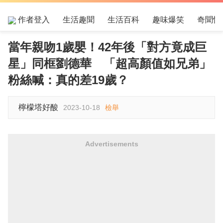
作者登入
生活趣聞
生活百科
趣味爆笑
奇聞怪
當年親吻1歲嬰！42年後「對方竟成巨
星」同框劉德華 「超高顏值如兄弟」
粉絲喊：真的差19歲？
檸檬塔好酸
2023-10-18
檢舉
Advertisements