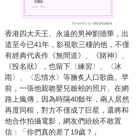
Powered by 
GliaStudios
香港四大天王、永遠的男神劉德華，出
M
u
道至今已41年，影視歌三棲的他，不僅
t
有經典代表作《無間道》、《賭神》、
e
《投名狀》，也留下〈練習〉、〈冰
雨〉、〈忘情水〉等膾炙人口歌曲。早
前，一張他親吻嬰兒臉頰的照片、在網
路上瘋傳，因為時隔40餘年，兩人居然
再度同框，對方不僅成了巨星，還將和
他合作拍攝電影，網友們紛紛不敢置
信：「你們真的差了19歲？」