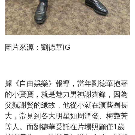
圖片來源：劉德華IG
據《自由娛樂》報導，當年劉德華抱著
的小寶寶，就是魅力男神謝霆鋒，因為
父親謝賢的緣故，他從小就在演藝圈長
大，常見到各大明星如周潤發、梅艷芳
等人。而劉德華受託在片場照顧僅1歲