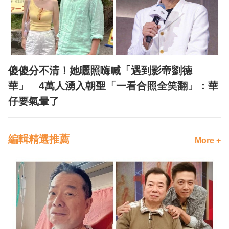
傻傻分不清！她曬照嗨喊「遇到影帝劉德
華」 4萬人湧入朝聖「一看合照全笑翻」：華
仔要氣暈了
編輯精選推薦
More +