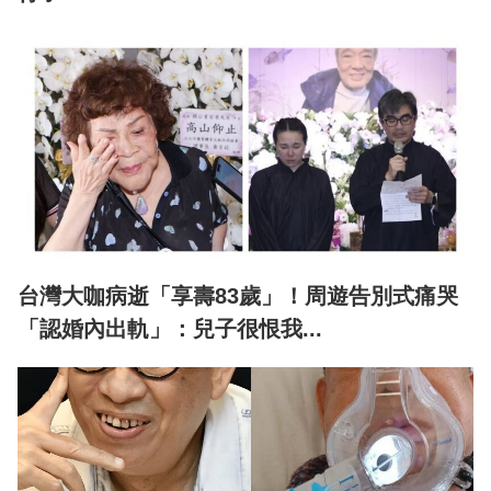
台灣大咖病逝「享壽83歲」！周遊告別式痛哭
「認婚內出軌」：兒子很恨我...