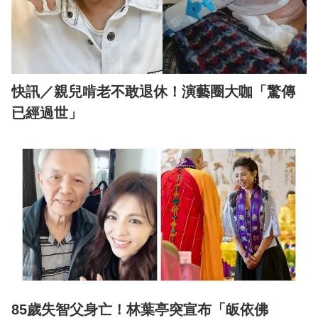
快訊／親兒啃老不敢退休！演藝圈大咖「驚傳
已經過世」
85歲失智父身亡！林葉亭突宣布「皈依佛