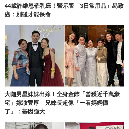
44歲許維恩罹乳癌！醫示警「3日常用品」易致
癌：別碰才能保命
大咖男星妹妹出嫁！全身金飾「曾獲近千萬豪
宅」嫁妝豐厚 兄妹長超像「一看媽媽懂
了」：基因強大