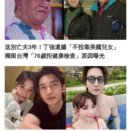
送別亡夫3年！丁強遺孀「不投靠美國兒女」
獨留台灣「76歲拒健康檢查」原因曝光