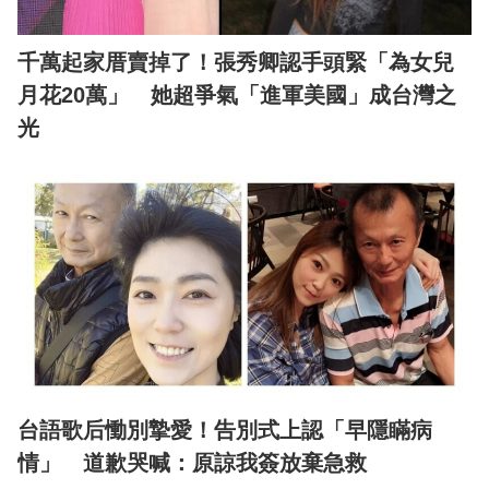
千萬起家厝賣掉了！張秀卿認手頭緊「為女兒
月花20萬」 她超爭氣「進軍美國」成台灣之
光
台語歌后慟別摯愛！告別式上認「早隱瞞病
情」 道歉哭喊：原諒我簽放棄急救