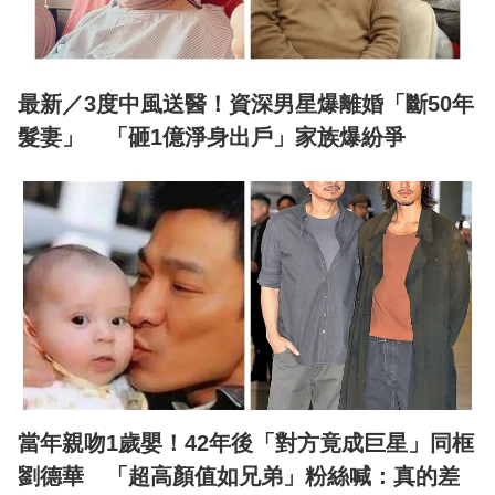
最新／3度中風送醫！資深男星爆離婚「斷50年
髮妻」 「砸1億淨身出戶」家族爆紛爭
當年親吻1歲嬰！42年後「對方竟成巨星」同框
劉德華 「超高顏值如兄弟」粉絲喊：真的差