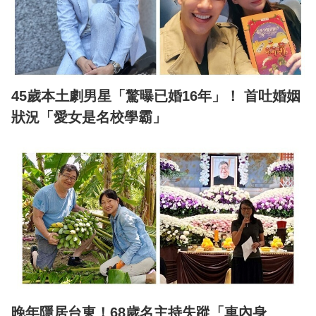
45歲本土劇男星「驚曝已婚16年」！ 首吐婚姻
狀況「愛女是名校學霸」
晚年隱居台東！68歲名主持失蹤「車內身