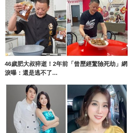
46歲肥大叔猝逝！2年前「曾歷經驚險死劫」網
淚曝：還是逃不了...