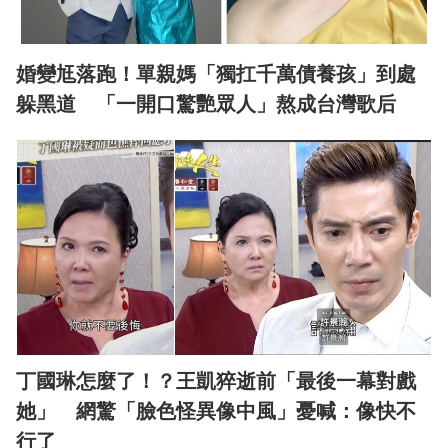
婚變尪落跑！單親媽「獨扛千萬債養孩」到處
躲黑道 「一開口驚艷眾人」熬成台灣歌后
丁國琳怎麼了！？王凱猝逝前「最後一幕對戲
她」 網驚「臉色怪異像中風」憂喊：像快不
行了