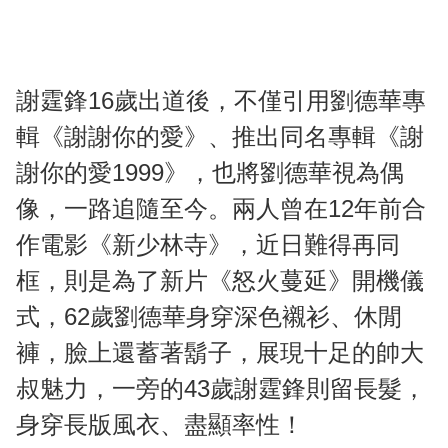
謝霆鋒16歲出道後，不僅引用劉德華專
輯《謝謝你的愛》、推出同名專輯《謝
謝你的愛1999》，也將劉德華視為偶
像，一路追隨至今。兩人曾在12年前合
作電影《新少林寺》，近日難得再同
框，則是為了新片《怒火蔓延》開機儀
式，62歲劉德華身穿深色襯衫、休閒
褲，臉上還蓄著鬍子，展現十足的帥大
叔魅力，一旁的43歲謝霆鋒則留長髮，
身穿長版風衣、盡顯率性！