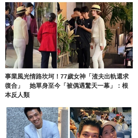
事業風光情路坎坷！77歲女神「渣夫出軌還求
復合」 她單身至今「被偶遇驚天一幕」：根
本反人類