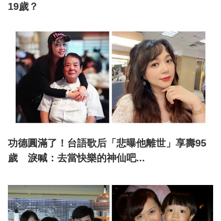
19歲？
功德圓滿了！台語歌后「悲曝他離世」享壽95
歲 淚喊：去當快樂的神仙吧...