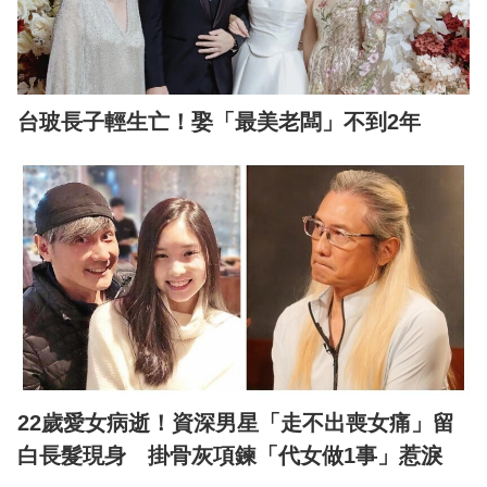
台玻長子輕生亡！娶「最美老闆」不到2年
22歲愛女病逝！資深男星「走不出喪女痛」留
白長髮現身 掛骨灰項鍊「代女做1事」惹淚