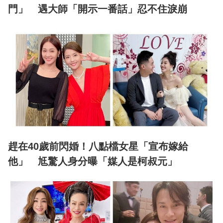
門」 遇大師「開示一番話」忍不住淚崩
趕在40歲前閃婚！八點檔女星「宣布嫁給
他」 尪驚人身分曝「媒人是柯叔元」