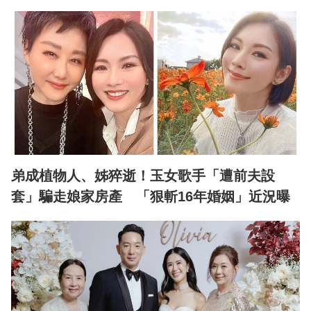
弟成植物人、姊猝逝！玉女歌手「遭前夫設
套」騙走娘家房產 「狠斬16年婚姻」近況曝