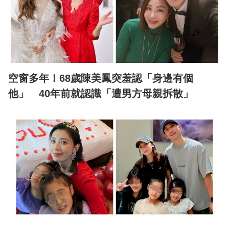
空窗多年！68歲陳美鳳突羞認「身邊有個
他」 40年前就認識「遭男方母親拆散」