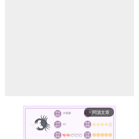
閱讀文章
arrow_forward_ios