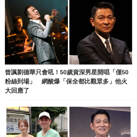
曾諷劉德華只會吼！50歲資深男星開唱「僅50
粉絲到場」 網酸爆「保全都比觀眾多」他火
大回應了