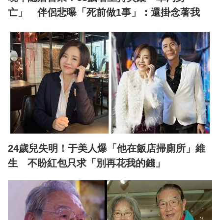
亡」 伴侶悲曝「死前做1事」：還掛念著我
24歲兒失明！于美人爆「他在飯店掃廁所」維
生 不盼紅包只求「別再花我的錢」