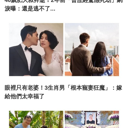
46歲肥大叔猝逝！2年前「曾歷經驚險死劫」網
淚曝：還是逃不了...
眼裡只有老婆！3生肖男「根本寵妻狂魔」：嫁
給他們太幸福了