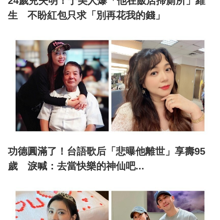
24歲兒失明！于美人爆「他在飯店掃廁所」維
生 不盼紅包只求「別再花我的錢」
功德圓滿了！台語歌后「悲曝他離世」享壽95
歲 淚喊：去當快樂的神仙吧...