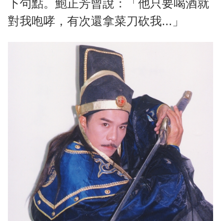
下句點。鮑正芳曾說：「他只要喝酒就
對我咆哮，有次還拿菜刀砍我...」