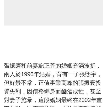
張振寰和前妻鮑正芳的婚姻充滿波折，
兩人於1996年結婚，育有一子張熙宇，
但好景不常，正值事業高峰的張振寰投
資失利，因債務纏身而酗酒成性，甚至
對妻子施暴，這段婚姻最終在2002年畫