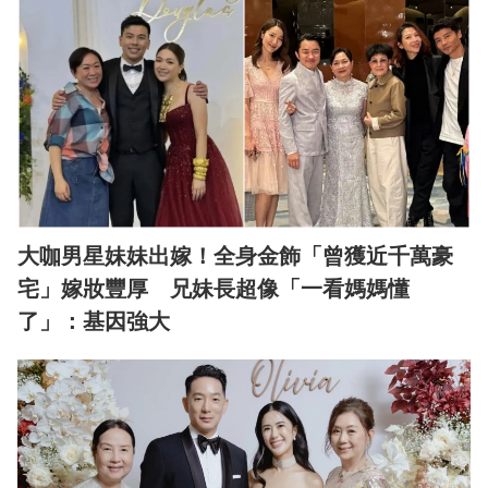
大咖男星妹妹出嫁！全身金飾「曾獲近千萬豪
宅」嫁妝豐厚 兄妹長超像「一看媽媽懂
了」：基因強大