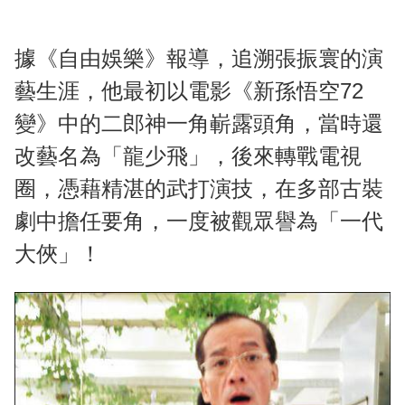
據《自由娛樂》報導，追溯張振寰的演
藝生涯，他最初以電影《新孫悟空72
變》中的二郎神一角嶄露頭角，當時還
改藝名為「龍少飛」，後來轉戰電視
圈，憑藉精湛的武打演技，在多部古裝
劇中擔任要角，一度被觀眾譽為「一代
大俠」！