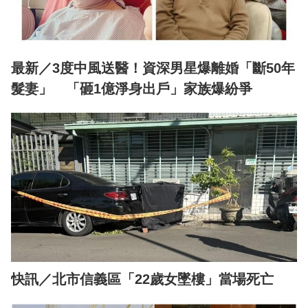
最新／3度中風送醫！資深男星爆離婚「斷50年
髮妻」 「砸1億淨身出戶」家族爆紛爭
快訊／北市信義區「22歲女墜樓」當場死亡