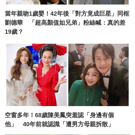
當年親吻1歲嬰！42年後「對方竟成巨星」同框
劉德華 「超高顏值如兄弟」粉絲喊：真的差
19歲？
空窗多年！68歲陳美鳳突羞認「身邊有個
他」 40年前就認識「遭男方母親拆散」