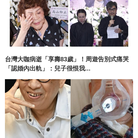
台灣大咖病逝「享壽83歲」！周遊告別式痛哭
「認婚內出軌」：兒子很恨我...