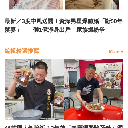
最新／3度中風送醫！資深男星爆離婚「斷50年
髮妻」 「砸1億淨身出戶」家族爆紛爭
編輯精選推薦
More +