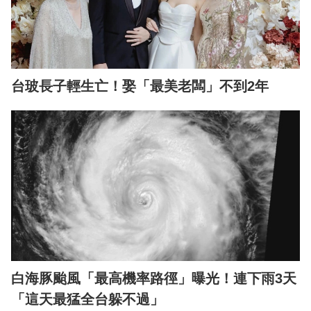
台玻長子輕生亡！娶「最美老闆」不到2年
白海豚颱風「最高機率路徑」曝光！連下雨3天
「這天最猛全台躲不過」