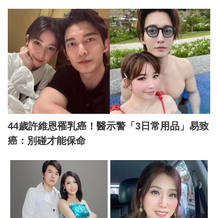
44歲許維恩罹乳癌！醫示警「3日常用品」易致
癌：別碰才能保命