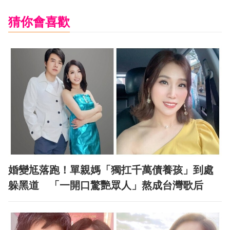
猜你會喜歡
婚變尪落跑！單親媽「獨扛千萬債養孩」到處
躲黑道 「一開口驚艷眾人」熬成台灣歌后