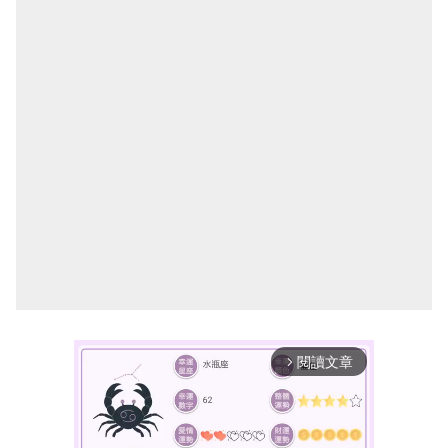
閱讀文章
arrow_forward_ios