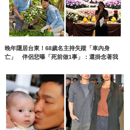
晚年隱居台東！68歲名主持失蹤「車內身
亡」 伴侶悲曝「死前做1事」：還掛念著我