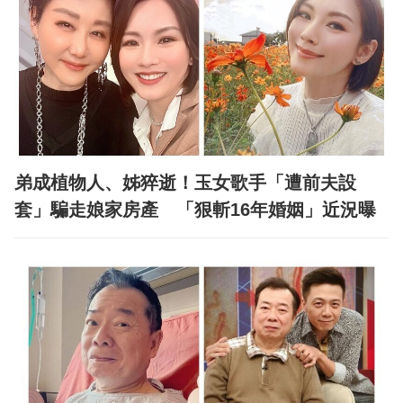
弟成植物人、姊猝逝！玉女歌手「遭前夫設
套」騙走娘家房產 「狠斬16年婚姻」近況曝