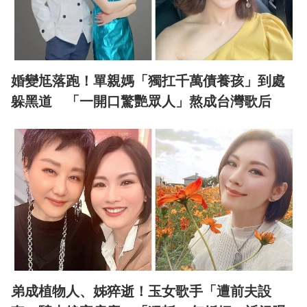
婚變尪落跑！單親媽「獨扛千萬債養孩」到處
躲黑道 「一開口驚艷眾人」熬成台灣歌后
弟成植物人、姊猝逝！玉女歌手「遭前夫設