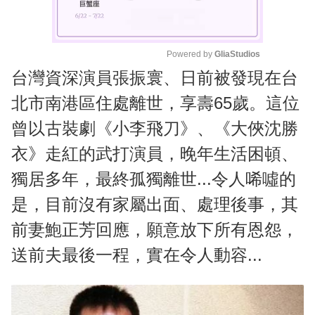
Powered by 
GliaStudios
台灣資深演員張振寰、日前被發現在台
M
u
北市南港區住處離世，享壽65歲。這位
t
曾以古裝劇《小李飛刀》、《大俠沈勝
e
衣》走紅的武打演員，晚年生活困頓、
獨居多年，最終孤獨離世...令人唏噓的
是，目前沒有家屬出面、處理後事，其
前妻鮑正芳回應，願意放下所有恩怨，
送前夫最後一程，實在令人動容...