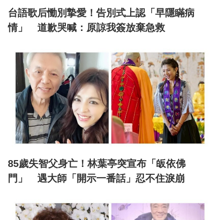
台語歌后慟別摯愛！告別式上認「早隱瞞病
情」 道歉哭喊：原諒我簽放棄急救
85歲失智父身亡！林葉亭突宣布「皈依佛
門」 遇大師「開示一番話」忍不住淚崩