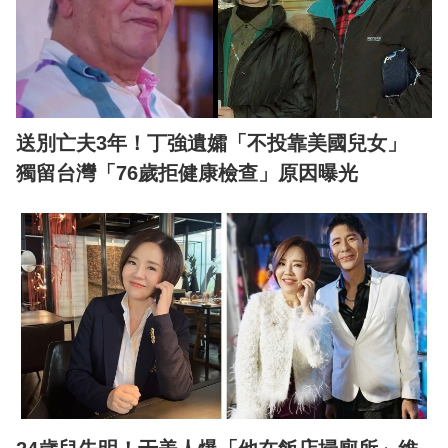
送別亡夫3年！丁強遺孀「不投靠美國兒女」
獨留台灣「76歲拒健康檢查」原因曝光