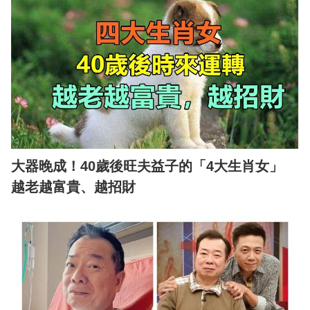
大器晚成！40歲後旺夫益子的「4大生肖女」
越老越富貴、越招財