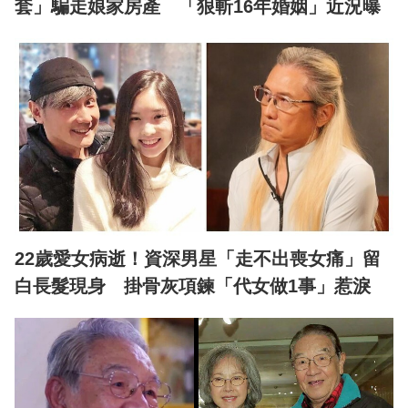
套」騙走娘家房產 「狠斬16年婚姻」近況曝
22歲愛女病逝！資深男星「走不出喪女痛」留
白長髮現身 掛骨灰項鍊「代女做1事」惹淚