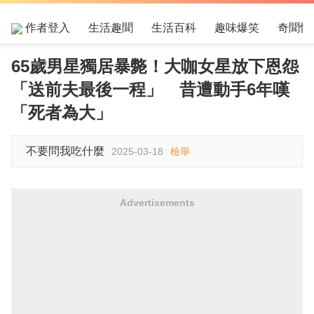
作者登入
生活趣聞
生活百科
趣味爆笑
奇聞怪
65歲男星獨居暴斃！大咖女星放下恩怨
「送前夫最後一程」 昔遭動手6年嘆
「死者為大」
不要問我吃什麼
2025-03-18
檢舉
Advertisements