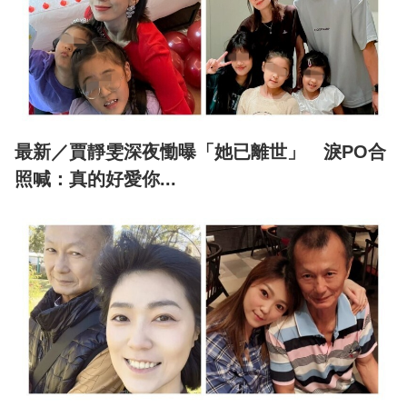
最新／賈靜雯深夜慟曝「她已離世」 淚PO合
照喊：真的好愛你...