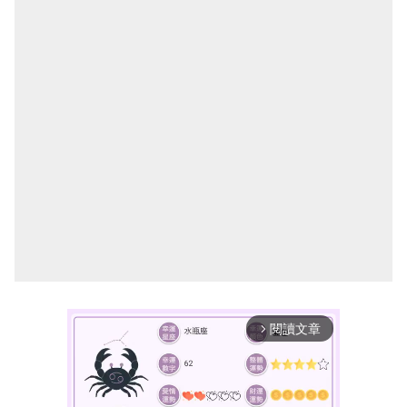
閱讀文章
arrow_forward_ios