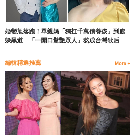
婚變尪落跑！單親媽「獨扛千萬債養孩」到處
躲黑道 「一開口驚艷眾人」熬成台灣歌后
編輯精選推薦
More +