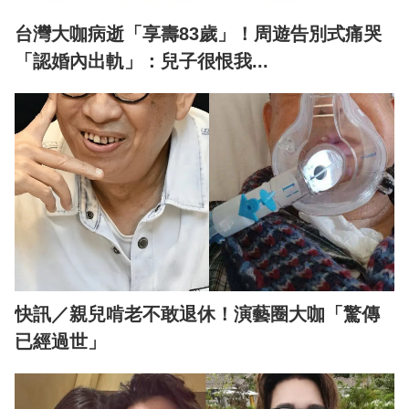
台灣大咖病逝「享壽83歲」！周遊告別式痛哭
「認婚內出軌」：兒子很恨我...
快訊／親兒啃老不敢退休！演藝圈大咖「驚傳
已經過世」