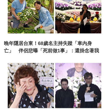
晚年隱居台東！68歲名主持失蹤「車內身
亡」 伴侶悲曝「死前做1事」：還掛念著我