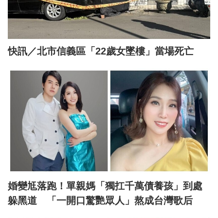
快訊／北市信義區「22歲女墜樓」當場死亡
婚變尪落跑！單親媽「獨扛千萬債養孩」到處
躲黑道 「一開口驚艷眾人」熬成台灣歌后