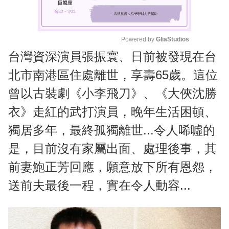
Powered by 
GliaStudios
台灣資深演員張振寰、日前被發現在台
M
u
北市南港區住處離世，享壽65歲。這位
t
曾以古裝劇《小李飛刀》、《大俠沈勝
e
衣》走紅的武打演員，晚年生活困頓、
獨居多年，最終孤獨離世...令人唏噓的
是，目前沒有家屬出面、處理後事，其
前妻鮑正芳回應，願意放下所有恩怨，
送前夫最後一程，實在令人動容...