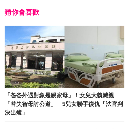
猜你會喜歡
「爸爸外遇對象是親家母」！女兒大義滅親
「替失智母討公道」 5兒女聯手復仇「法官判
決出爐」