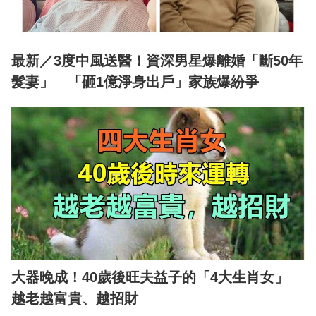
最新／3度中風送醫！資深男星爆離婚「斷50年
髮妻」 「砸1億淨身出戶」家族爆紛爭
大器晚成！40歲後旺夫益子的「4大生肖女」
越老越富貴、越招財