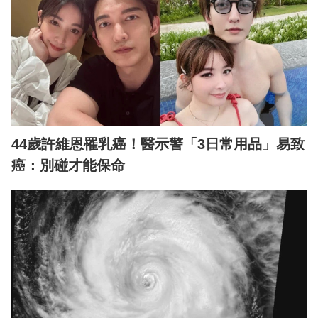
44歲許維恩罹乳癌！醫示警「3日常用品」易致
癌：別碰才能保命