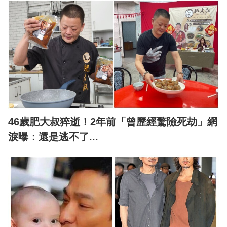
46歲肥大叔猝逝！2年前「曾歷經驚險死劫」網
淚曝：還是逃不了...