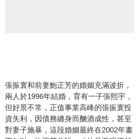
張振寰和前妻鮑正芳的婚姻充滿波折，
兩人於1996年結婚，育有一子張熙宇，
但好景不常，正值事業高峰的張振寰投
資失利，因債務纏身而酗酒成性，甚至
對妻子施暴，這段婚姻最終在2002年畫