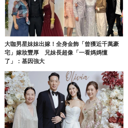
大咖男星妹妹出嫁！全身金飾「曾獲近千萬豪
宅」嫁妝豐厚 兄妹長超像「一看媽媽懂
了」：基因強大