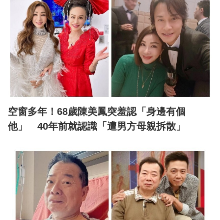
空窗多年！68歲陳美鳳突羞認「身邊有個
他」 40年前就認識「遭男方母親拆散」