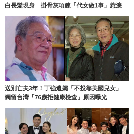
白長髮現身 掛骨灰項鍊「代女做1事」惹淚
送別亡夫3年！丁強遺孀「不投靠美國兒女」
獨留台灣「76歲拒健康檢查」原因曝光