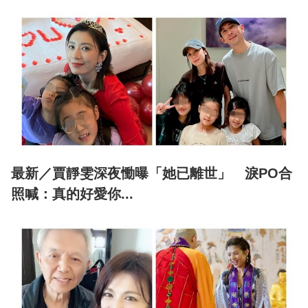
最新／賈靜雯深夜慟曝「她已離世」 淚PO合
照喊：真的好愛你...