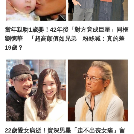
當年親吻1歲嬰！42年後「對方竟成巨星」同框
劉德華 「超高顏值如兄弟」粉絲喊：真的差
19歲？
22歲愛女病逝！資深男星「走不出喪女痛」留