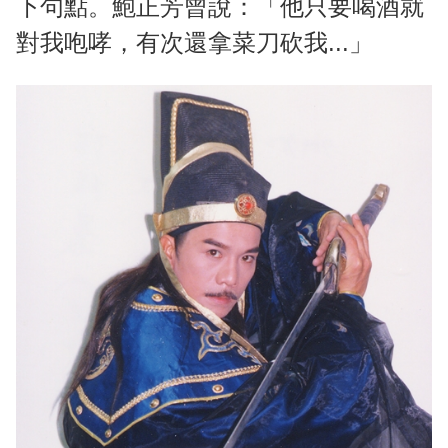
下句點。鮑正芳曾說：「他只要喝酒就
對我咆哮，有次還拿菜刀砍我...」