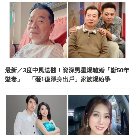
最新／3度中風送醫！資深男星爆離婚「斷50年
髮妻」 「砸1億淨身出戶」家族爆紛爭