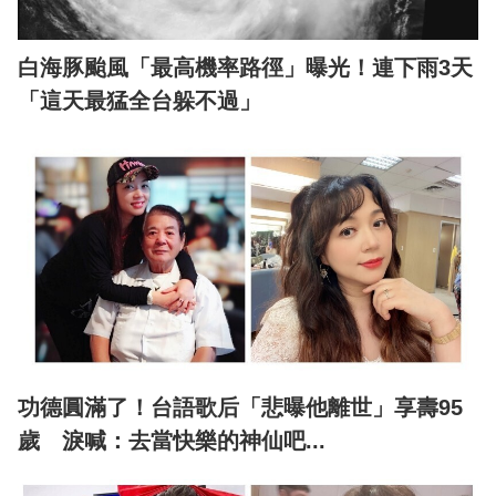
白海豚颱風「最高機率路徑」曝光！連下雨3天
「這天最猛全台躲不過」
功德圓滿了！台語歌后「悲曝他離世」享壽95
歲 淚喊：去當快樂的神仙吧...