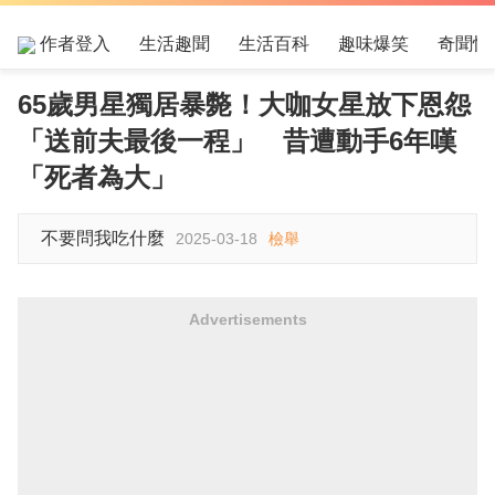
作者登入
生活趣聞
生活百科
趣味爆笑
奇聞怪
65歲男星獨居暴斃！大咖女星放下恩怨
「送前夫最後一程」 昔遭動手6年嘆
「死者為大」
不要問我吃什麼
2025-03-18
檢舉
Advertisements