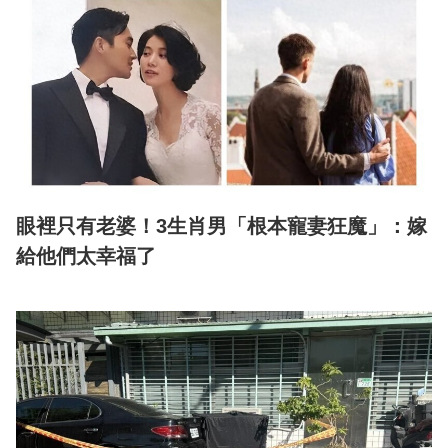
眼裡只有老婆！3生肖男「根本寵妻狂魔」：嫁
給他們太幸福了