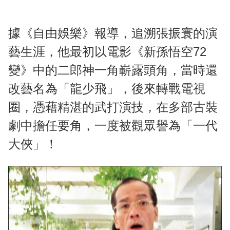
據《自由娛樂》報導，追溯張振寰的演
藝生涯，他最初以電影《新孫悟空72
變》中的二郎神一角嶄露頭角，當時還
改藝名為「龍少飛」，後來轉戰電視
圈，憑藉精湛的武打演技，在多部古裝
劇中擔任要角，一度被觀眾譽為「一代
大俠」！