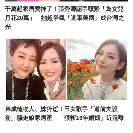
千萬起家厝賣掉了！張秀卿認手頭緊「為女兒
月花20萬」 她超爭氣「進軍美國」成台灣之
光
弟成植物人、姊猝逝！玉女歌手「遭前夫設
套」騙走娘家房產 「狠斬16年婚姻」近況曝