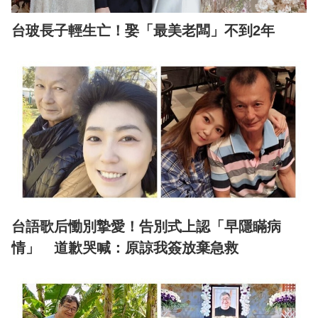
台玻長子輕生亡！娶「最美老闆」不到2年
台語歌后慟別摯愛！告別式上認「早隱瞞病
情」 道歉哭喊：原諒我簽放棄急救