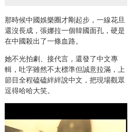
那時候中國娛樂圈才剛起步，一線花旦
還沒長成，張娜拉一個韓國面孔，硬是
在中國殺出了一條血路。
她不光拍劇、接代言，還發了中文專
輯，吐字雖然不太標準但誠意拉滿，上
節目全程磕磕絆絆說中文，把現場觀眾
逗得哈哈大笑。