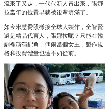
流來了又走，一代代新人冒出來，張娜
拉當年的位置早就被後輩填滿了。
如今宋慧喬照樣接全球大製作，全智賢
還是精品代言人，張娜拉呢？只能在韓
劇裡演演配角，偶爾當個女主，製作規
格和投資體量也遠不如從前。