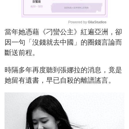
Powered by 
GliaStudios
當年她憑藉《刁蠻公主》紅遍亞洲，卻
M
u
因一句「沒錢就去中國」的圈錢言論而
t
斷送前程。
e
時隔多年再度聽到張娜拉的消息，竟是
她留有遺書，早已自殺的離譜謠言。