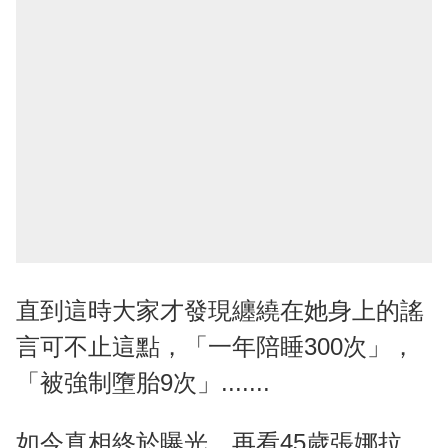
直到這時大家才發現纏繞在她身上的謠
言可不止這點，「一年陪睡300次」，
「被強制墮胎9次」.......
如今真相終於曝光，再看45歲張娜拉，