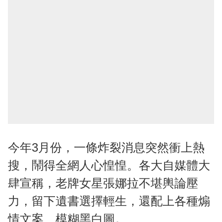
今年3月份，一條炸裂消息突然衝上熱
搜，鬧得全網人心惶惶。各大自媒體大
肆宣稱，老牌女星張娜拉不堪輿論壓
力，留下遺書選擇輕生，還配上各種煽
情文案、模糊黑白圖。