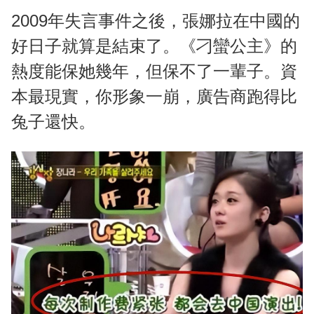
2009年失言事件之後，張娜拉在中國的
好日子就算是結束了。《刁蠻公主》的
熱度能保她幾年，但保不了一輩子。資
本最現實，你形象一崩，廣告商跑得比
兔子還快。