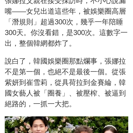
張娜拉父親在接受採訪時，不小心說漏
嘴——女兒出道這些年，被娛樂圈高層
「潛規則」超過300次，幾乎一年陪睡
300天。你沒看錯，是300次。這數字一
出，整個韓網都炸了。
說白了，韓國娛樂圈那點爛事，張娜拉
不是第一個，也絕不是最後一個。從張
紫妍到崔雪莉，從具荷拉到金賽綸，韓
國女藝人被「圈養」、被壓榨、被逼到
絕路的，一抓一大把。