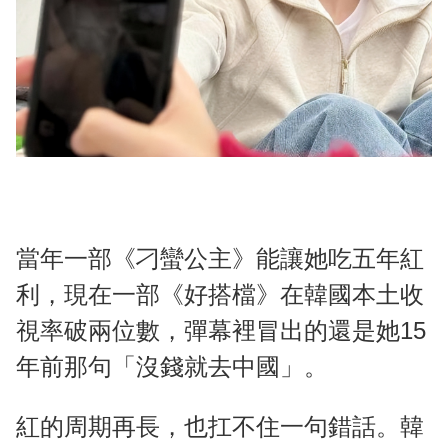
當年一部《刁蠻公主》能讓她吃五年紅
利，現在一部《好搭檔》在韓國本土收
視率破兩位數，彈幕裡冒出的還是她15
年前那句「沒錢就去中國」。
紅的周期再長，也扛不住一句錯話。韓