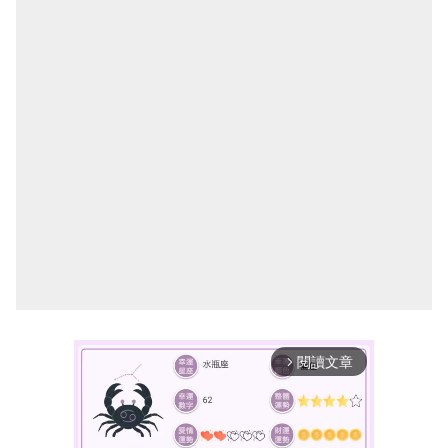
閱讀文章
arrow_forward_ios