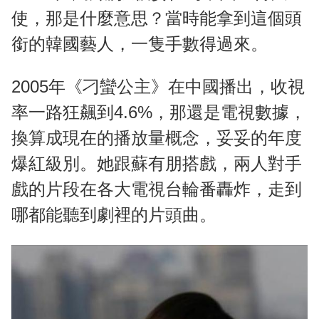
使，那是什麼意思？當時能拿到這個頭
銜的韓國藝人，一隻手數得過來。
2005年《刁蠻公主》在中國播出，收視
率一路狂飆到4.6%，那還是電視數據，
換算成現在的播放量概念，妥妥的年度
爆紅級別。她跟蘇有朋搭戲，兩人對手
戲的片段在各大電視台輪番轟炸，走到
哪都能聽到劇裡的片頭曲。