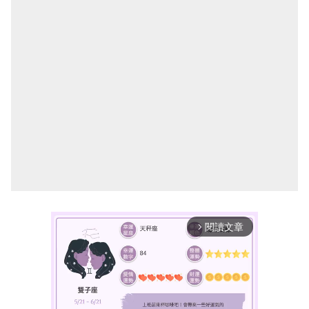
閱讀文章
arrow_forward_ios