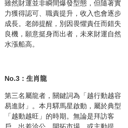
雖然財運並非瞬間爆發型態，但隨著實
力獲得認可、職責提升，收入也會逐步
成長。老師提醒，別因畏懼責任而錯失
良機，願意挺身而出者，未來財運自然
水漲船高。
No.3：生肖龍
第三名屬龍者，關鍵詞為「越行動越容
易進財」。本月驛馬星啟動，屬於典型
「越動越旺」的時期。無論是拜訪客
戶、出差洽公、開拓市場，或主動提