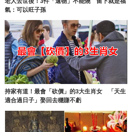
老人去世後！3件「遺物」不能燒 留下就是福
氣：可以旺子孫
持家有道！最會「砍價」的3大生肖女 「天生
適合過日子」娶回去穩賺不虧