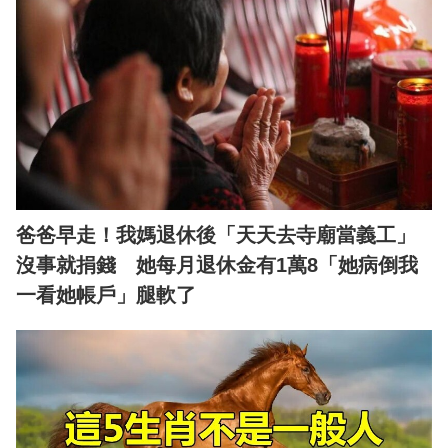
爸爸早走！我媽退休後「天天去寺廟當義工」
沒事就捐錢 她每月退休金有1萬8「她病倒我
一看她帳戶」腿軟了