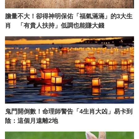
膽量不大！卻得神明保佑「福氣滿滿」的3大生
肖 「有貴人扶持」低調也能賺大錢
鬼門開倒數！命理師警告「4生肖大凶」易卡到
陰：這個月遠離2地