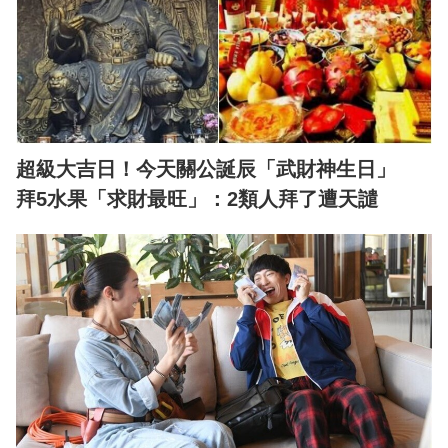
超級大吉日！今天關公誕辰「武財神生日」
拜5水果「求財最旺」：2類人拜了遭天譴