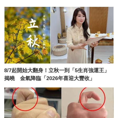
8/7起開始大翻身！立秋一到「5生肖強運王」
揭曉 金氣降臨「2026年喜迎大豐收」