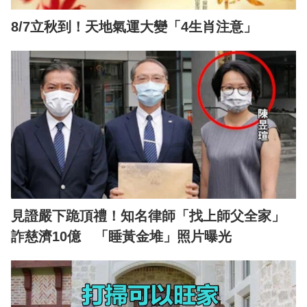
8/7立秋到！天地氣運大變「4生肖注意」
見證嚴下跪頂禮！知名律師「找上師父全家」
詐慈濟10億 「睡黃金堆」照片曝光