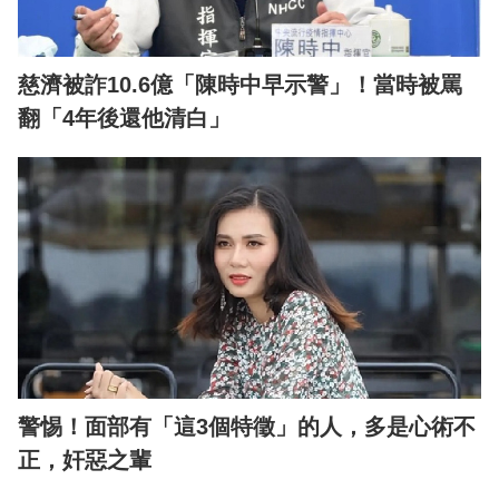
慈濟被詐10.6億「陳時中早示警」！當時被罵
翻「4年後還他清白」
警惕！面部有「這3個特徵」的人，多是心術不
正，奸惡之輩