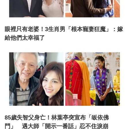
眼裡只有老婆！3生肖男「根本寵妻狂魔」：嫁
給他們太幸福了
85歲失智父身亡！林葉亭突宣布「皈依佛
門」 遇大師「開示一番話」忍不住淚崩