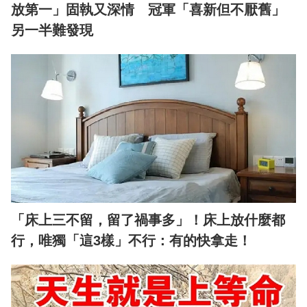
放第一」固執又深情 冠軍「喜新但不厭舊」
另一半難發現
「床上三不留，留了禍事多」！床上放什麼都
行，唯獨「這3樣」不行：有的快拿走！