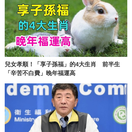
兒女孝順！「享子孫福」的4大生肖 前半生
「辛苦不白費」晚年福運高