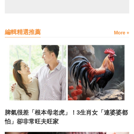
編輯精選推薦
More +
脾氣很差「根本母老虎」！3生肖女「連婆婆都
怕」卻非常旺夫旺家