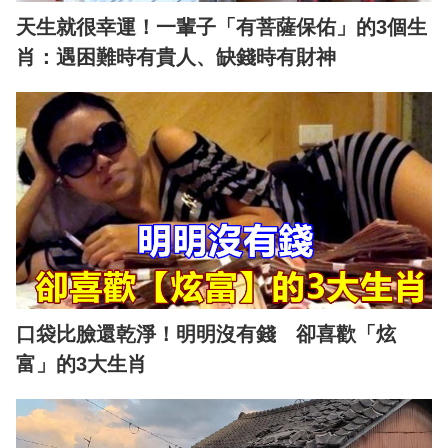
天生就很幸運！一輩子「有菩薩保佑」的3個生
肖：遇困難時有貴人、缺錢時有財神
口袋比臉還乾淨！明明沒有錢 卻喜歡「炫
富」的3大生肖