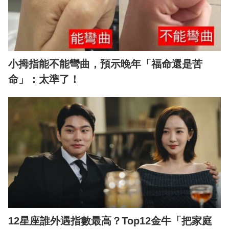
小拇指能不能彎曲，預示晚年「福命還是苦
命」：太準了！
12星座誰外遇指數最高？Top12金牛「把家庭