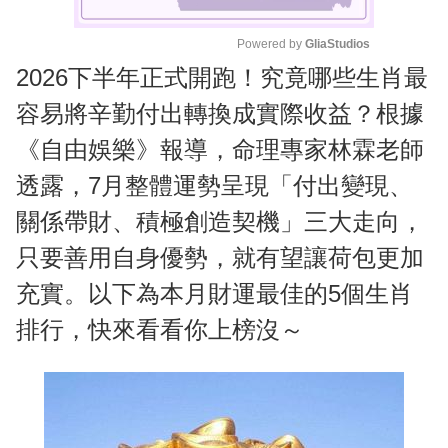
Powered by 
GliaStudios
2026下半年正式開跑！究竟哪些生肖最
M
u
容易將辛勤付出轉換成實際收益？根據
t
《自由娛樂》報導，命理專家林霖老師
e
透露，7月整體運勢呈現「付出變現、
關係帶財、積極創造契機」三大走向，
只要善用自身優勢，就有望讓荷包更加
充實。以下為本月財運最佳的5個生肖
排行，快來看看你上榜沒～