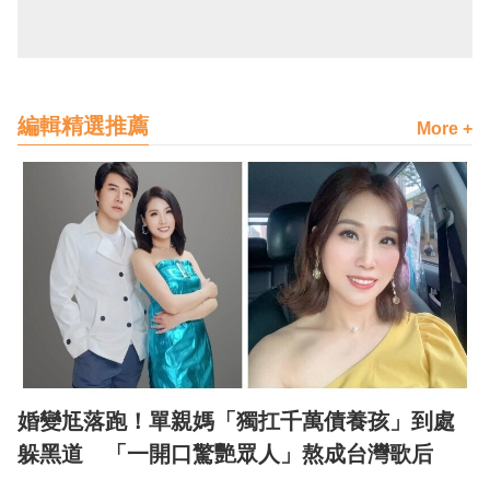
編輯精選推薦
More +
婚變尪落跑！單親媽「獨扛千萬債養孩」到處
躲黑道 「一開口驚艷眾人」熬成台灣歌后