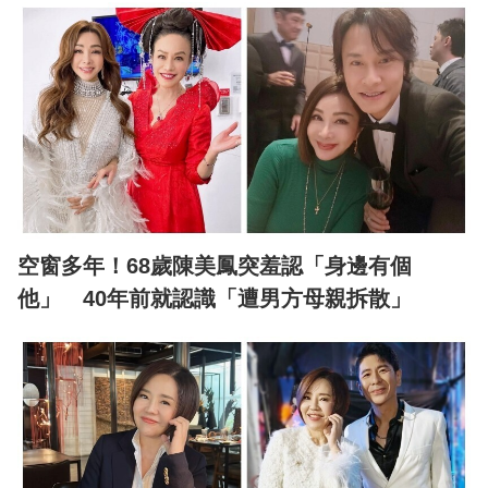
空窗多年！68歲陳美鳳突羞認「身邊有個
他」 40年前就認識「遭男方母親拆散」