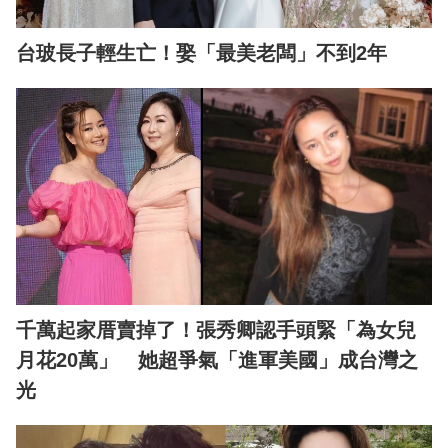
台玻長子輕生亡！娶「最美老闆」不到2年
千萬起家厝賣掉了！張秀卿認手頭緊「為女兒
月花20萬」 她超爭氣「進軍美國」成台灣之
光