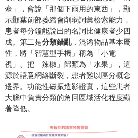
傘」，會說「那個下雨用的東西」，顯
示顳葉前部萎縮會削弱詞彙檢索能力，
患者每分鐘能說出的名詞比健康者少四
成。第二是
分類錯亂
，混淆物品基本屬
性，將「智慧型手機」稱為「小電
視」、把「辣椒」歸類為「水果」，這
源於語意網絡斷裂，患者難以區分概念
邊界。功能性磁振造影證實，這些患者
大腦中負責分類的角回區域活化程度顯
著降低。