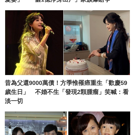
昔為父還9000萬債！方季惟罹癌重生「歡慶59
歲生日」 不婚不生「發現2顆腫瘤」笑喊：看
淡一切