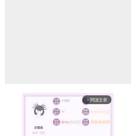
閱讀文章
arrow_forward_ios