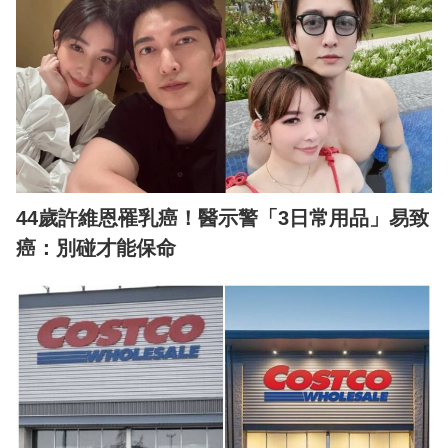
44歲許維恩罹乳癌！醫示警「3日常用品」易致
癌：別碰才能保命