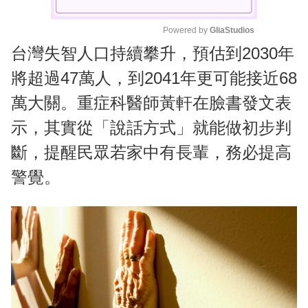
Powered by 
GliaStudios
台灣失智人口持續攀升，預估到2030年
M
u
將超過47萬人，到2041年更可能接近68
t
萬大關。重症科醫師黃軒在臉書發文表
e
示，其實從「說話方式」就能做初步判
斷，提醒民眾若家中有長輩，務必提高
警覺。