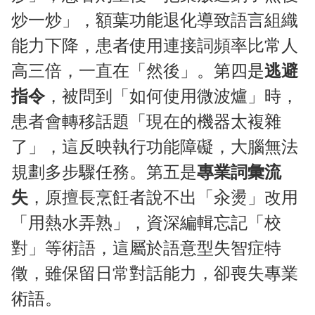
炒一炒」，額葉功能退化導致語言組織
能力下降，患者使用連接詞頻率比常人
高三倍，一直在「然後」。第四是
逃避
指令
，被問到「如何使用微波爐」時，
患者會轉移話題「現在的機器太複雜
了」，這反映執行功能障礙，大腦無法
規劃多步驟任務。第五是
專業詞彙流
失
，原擅長烹飪者說不出「汆燙」改用
「用熱水弄熟」，資深編輯忘記「校
對」等術語，這屬於語意型失智症特
徵，雖保留日常對話能力，卻喪失專業
術語。