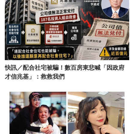
快訊／配合社宅被騙！數百房東悲喊「因政府
才信兆基」：救救我們