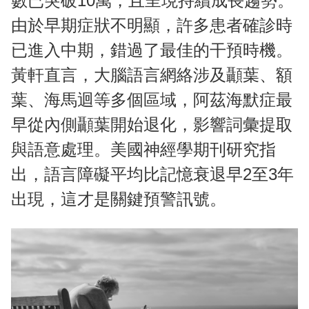
數已突破10萬，且呈現持續成長趨勢。
由於早期症狀不明顯，許多患者確診時
已進入中期，錯過了最佳的干預時機。
黃軒直言，大腦語言網絡涉及顳葉、額
葉、海馬迴等多個區域，阿茲海默症最
早從內側顳葉開始退化，影響詞彙提取
與語意處理。美國神經學期刊研究指
出，語言障礙平均比記憶衰退早2至3年
出現，這才是關鍵預警訊號。