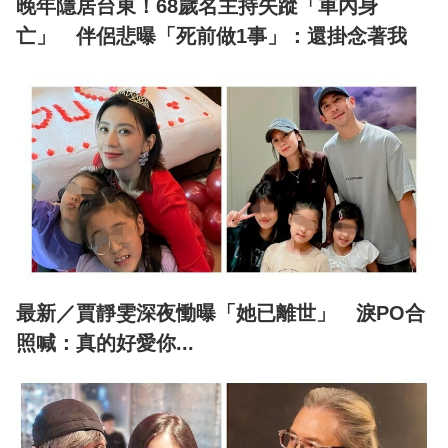
晚年隱居台東！68歲名主持失蹤「車內身
亡」 伴侶悲曝「死前做1事」：還掛念著我
最新／賈靜雯深夜慟曝「她已離世」 淚PO合
照喊：真的好愛你...