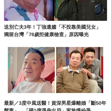
送別亡夫3年！丁強遺孀「不投靠美國兒女」
獨留台灣「76歲拒健康檢查」原因曝光
最新／3度中風送醫！資深男星爆離婚「斷50年
髮妻」 「砸1億淨身出戶」家族爆紛爭