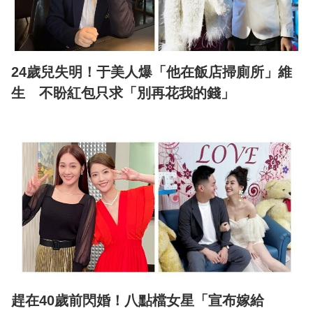
24歲兒失明！于美人爆「他在飯店掃廁所」維
生 不盼紅包只求「別再花我的錢」
趕在40歲前閃婚！八點檔女星「宣布嫁給