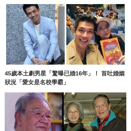
45歲本土劇男星「驚曝已婚16年」！ 首吐婚姻
狀況「愛女是名校學霸」