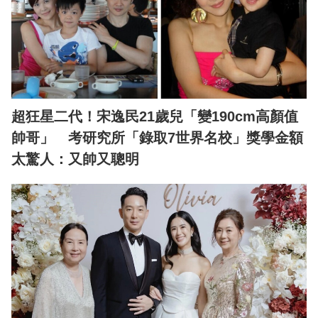
超狂星二代！宋逸民21歲兒「變190cm高顏值
帥哥」 考研究所「錄取7世界名校」獎學金額
太驚人：又帥又聰明