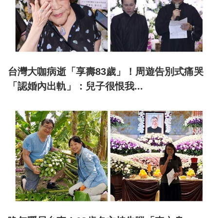
台灣大咖病逝「享壽83歲」！周遊告別式痛哭
「認婚內出軌」：兒子很恨我...