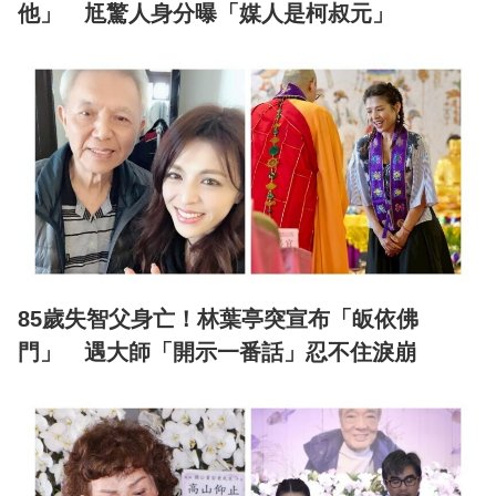
他」 尪驚人身分曝「媒人是柯叔元」
85歲失智父身亡！林葉亭突宣布「皈依佛
門」 遇大師「開示一番話」忍不住淚崩