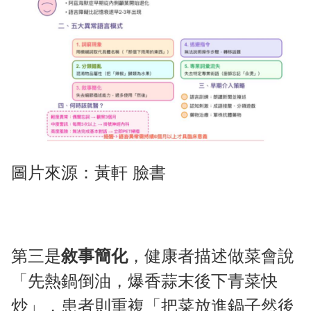
圖片來源：黃軒 臉書
第三是
敘
事簡化
，健康者描述做菜會說
「先熱鍋倒油，爆香蒜末後下青菜快
炒」，患者則重複「把菜放進鍋子然後