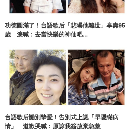
功德圓滿了！台語歌后「悲曝他離世」享壽95
歲 淚喊：去當快樂的神仙吧...
台語歌后慟別摯愛！告別式上認「早隱瞞病
情」 道歉哭喊：原諒我簽放棄急救