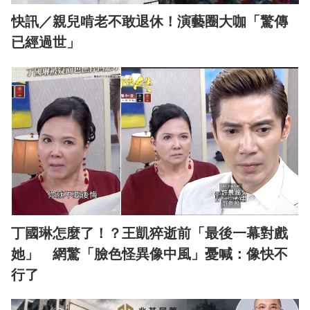
快訊／親兒啃老不敢退休！演藝圈大咖「驚傳
已經過世」
丁國琳怎麼了！？王凱猝逝前「最後一幕對戲
她」 網驚「臉色怪異像中風」憂喊：像快不
行了