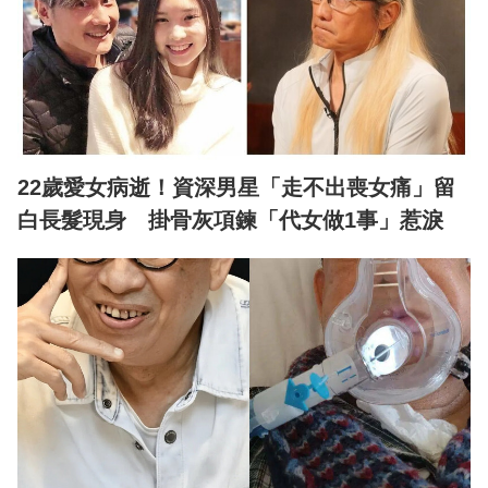
22歲愛女病逝！資深男星「走不出喪女痛」留
白長髮現身 掛骨灰項鍊「代女做1事」惹淚