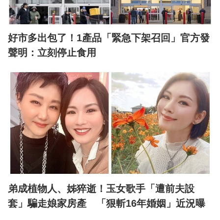
好市多出包了！1產品「緊急下架召回」官方發
聲明：立刻停止食用
弟成植物人、姊猝逝！玉女歌手「遭前夫設
套」騙走娘家房產 「狠斬16年婚姻」近況曝