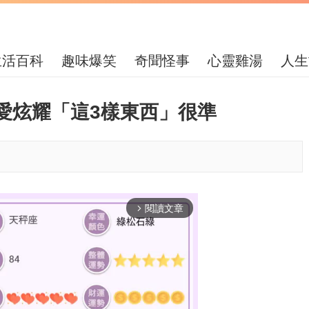
生活百科
趣味爆笑
奇聞怪事
心靈雞湯
人生
愛炫耀「這3樣東西」很準
閱讀文章
arrow_forward_ios