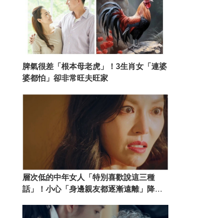
脾氣很差「根本母老虎」！3生肖女「連婆
婆都怕」卻非常旺夫旺家
層次低的中年女人「特別喜歡說這三種
話」！小心「身邊親友都逐漸遠離」降低
格調