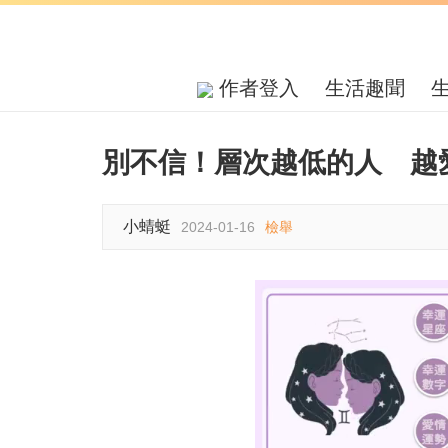
作者登入
生活趣聞
別不信！層次越低的人 越
小蜻蜓
2024-01-16
檢舉