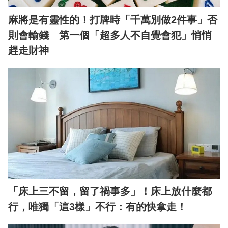
麻將是有靈性的！打牌時「千萬別做2件事」否
則會輸錢 第一個「超多人不自覺會犯」悄悄
趕走財神
「床上三不留，留了禍事多」！床上放什麼都
行，唯獨「這3樣」不行：有的快拿走！