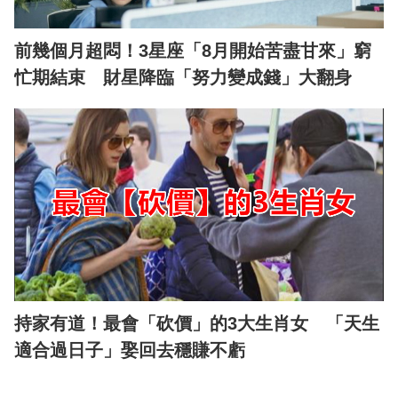
前幾個月超悶！3星座「8月開始苦盡甘來」窮
忙期結束 財星降臨「努力變成錢」大翻身
持家有道！最會「砍價」的3大生肖女 「天生
適合過日子」娶回去穩賺不虧