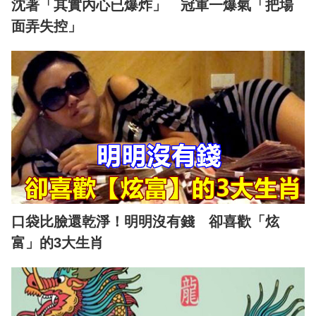
沈著「其實內心已爆炸」 冠軍一爆氣「把場
面弄失控」
口袋比臉還乾淨！明明沒有錢 卻喜歡「炫
富」的3大生肖