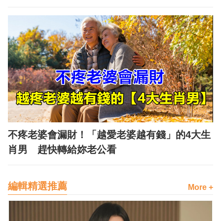
不疼老婆會漏財！「越愛老婆越有錢」的4大生
肖男 趕快轉給妳老公看
編輯精選推薦
More +