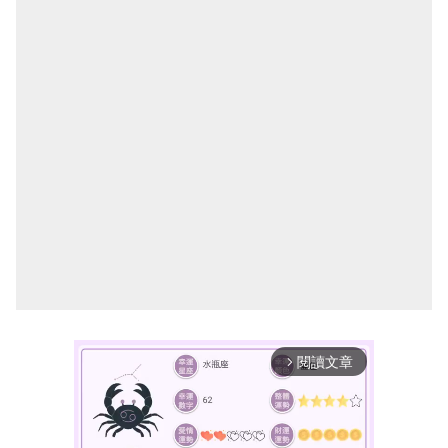
閱讀文章
arrow_forward_ios