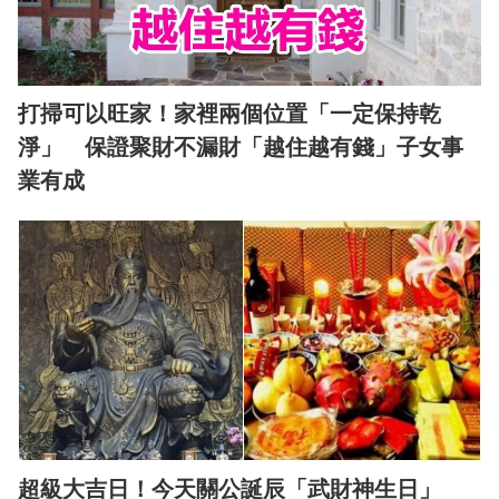
打掃可以旺家！家裡兩個位置「一定保持乾
淨」 保證聚財不漏財「越住越有錢」子女事
業有成
超級大吉日！今天關公誕辰「武財神生日」