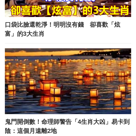
口袋比臉還乾淨！明明沒有錢 卻喜歡「炫
富」的3大生肖
鬼門開倒數！命理師警告「4生肖大凶」易卡到
陰：這個月遠離2地