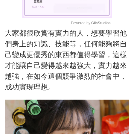
Powered by 
GliaStudios
大家都很欣賞有實力的人，想要學習他
M
u
們身上的知識、技能等，任何能夠將自
t
己變成更優秀的東西都值得學習，這樣
e
才能讓自己變得越來越強大，實力越來
越強，在如今這個競爭激烈的社會中，
成功實現理想。