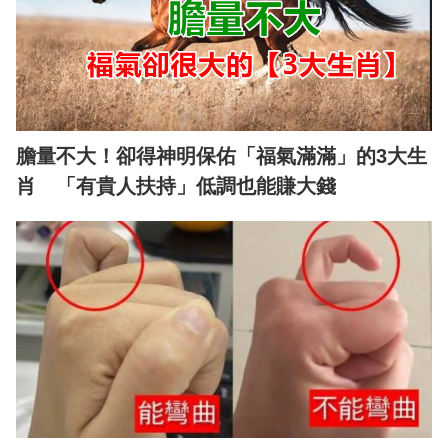
膽量不大！卻得神明保佑「福氣滿滿」的3大生
肖 「有貴人扶持」低調也能賺大錢