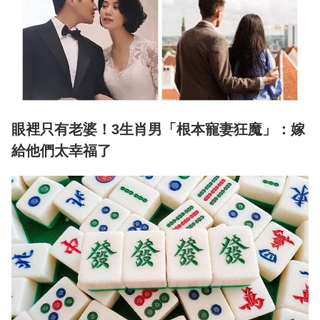
眼裡只有老婆！3生肖男「根本寵妻狂魔」：嫁
給他們太幸福了