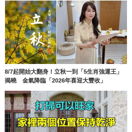
8/7起開始大翻身！立秋一到「5生肖強運王」
揭曉 金氣降臨「2026年喜迎大豐收」