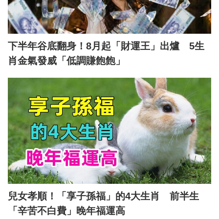
下半年谷底翻身！8月起「財運王」出爐 5生
肖金氣發威「低調賺飽飽」
兒女孝順！「享子孫福」的4大生肖 前半生
「辛苦不白費」晚年福運高