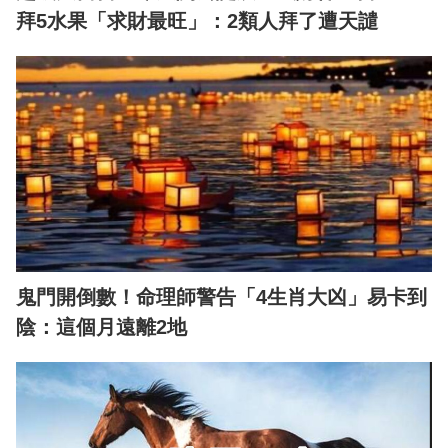
拜5水果「求財最旺」：2類人拜了遭天譴
鬼門開倒數！命理師警告「4生肖大凶」易卡到
陰：這個月遠離2地