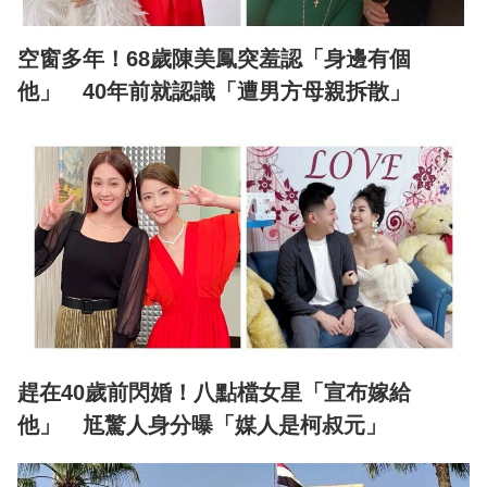
空窗多年！68歲陳美鳳突羞認「身邊有個
他」 40年前就認識「遭男方母親拆散」
趕在40歲前閃婚！八點檔女星「宣布嫁給
他」 尪驚人身分曝「媒人是柯叔元」