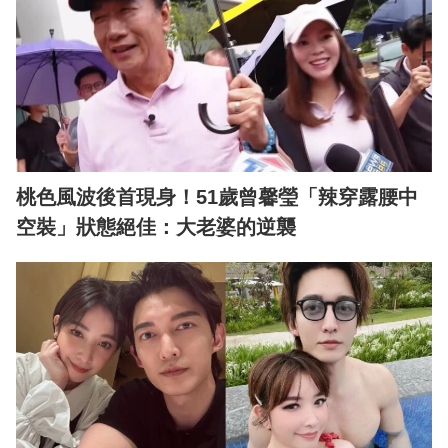
桃色風波後首現身！51歲曾馨瑩「辣穿露腰中
空裝」狀態絕佳：大老婆的逆襲