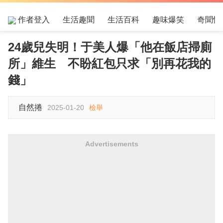
作者登入
生活趣聞
生活百科
趣味爆笑
奇聞怪
24歲兒失明！于美人爆「他在飯店掃廁
所」維生 不盼紅包只求「別再花我的
錢」
自然捲
2025-01-20
檢舉
Advertisements