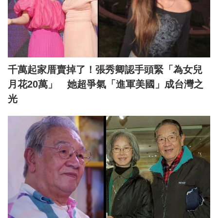
千萬起家厝賣掉了！張秀卿認手頭緊「為女兒
月花20萬」 她超爭氣「進軍美國」成台灣之
光