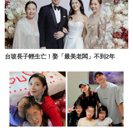
台玻長子輕生亡！娶「最美老闆」不到2年