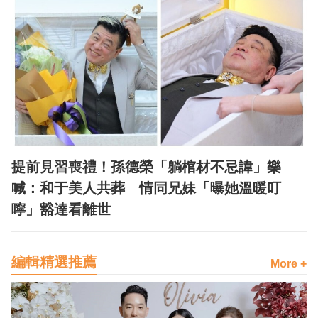
提前見習喪禮！孫德榮「躺棺材不忌諱」樂
喊：和于美人共葬 情同兄妹「曝她溫暖叮
嚀」豁達看離世
編輯精選推薦
More +