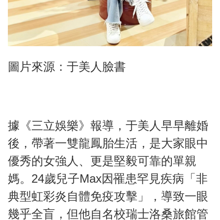
圖片來源：于美人臉書
據《三立娛樂》報導，于美人早早離婚
後，帶著一雙龍鳳胎生活，是大家眼中
優秀的女強人、更是堅毅可靠的單親
媽。24歲兒子Max因罹患罕見疾病「非
典型虹彩炎自體免疫攻擊」，導致一眼
幾乎全盲，但他自名校瑞士洛桑旅館管