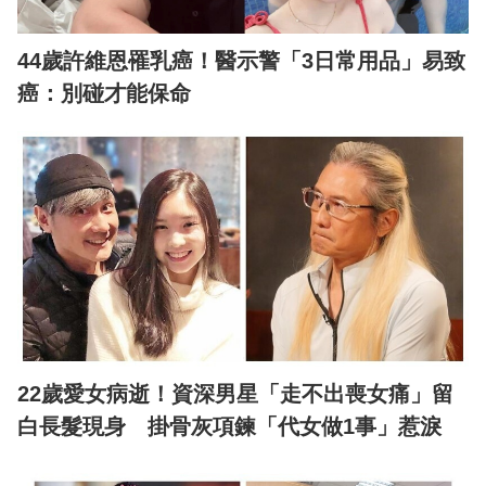
44歲許維恩罹乳癌！醫示警「3日常用品」易致
癌：別碰才能保命
22歲愛女病逝！資深男星「走不出喪女痛」留
白長髮現身 掛骨灰項鍊「代女做1事」惹淚