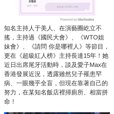
Powered by 
GliaStudios
知名主持人于美人、在演藝圈屹立不
M
u
搖，主持過《國民大會》、《WTO姐
t
妹會》、《請問 你是哪裡人》等節目，
e
更在《超級紅人榜》主持長達15年！她
近日出席尾牙活動時，談及愛子Max在
香港發展近況，透露雖然兒子罹患罕
病、一眼幾乎全盲，但現在靠著自己的
努力，在某知名飯店裡掃廁所、相當拼
命！