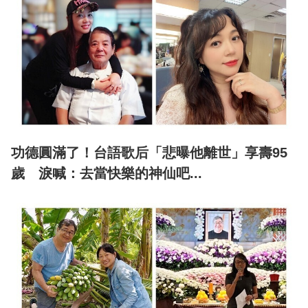
功德圓滿了！台語歌后「悲曝他離世」享壽95
歲 淚喊：去當快樂的神仙吧...