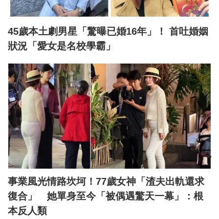
45歲本土劇男星「驚曝已婚16年」！ 首吐婚姻
狀況「愛女是名校學霸」
事業風光情路坎坷！77歲女神「渣夫出軌還求
復合」 她單身至今「被偶遇驚天一幕」：根
本反人類