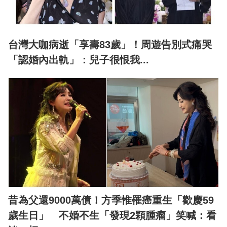
台灣大咖病逝「享壽83歲」！周遊告別式痛哭
「認婚內出軌」：兒子很恨我...
昔為父還9000萬債！方季惟罹癌重生「歡慶59
歲生日」 不婚不生「發現2顆腫瘤」笑喊：看