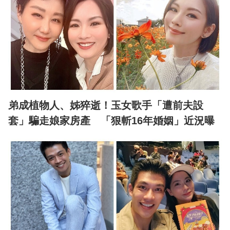
弟成植物人、姊猝逝！玉女歌手「遭前夫設
套」騙走娘家房產 「狠斬16年婚姻」近況曝