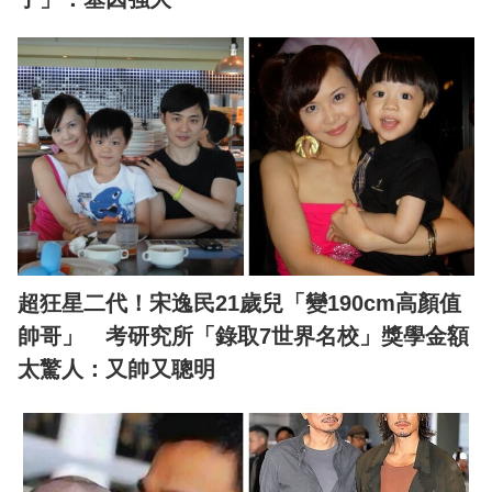
超狂星二代！宋逸民21歲兒「變190cm高顏值
帥哥」 考研究所「錄取7世界名校」獎學金額
太驚人：又帥又聰明