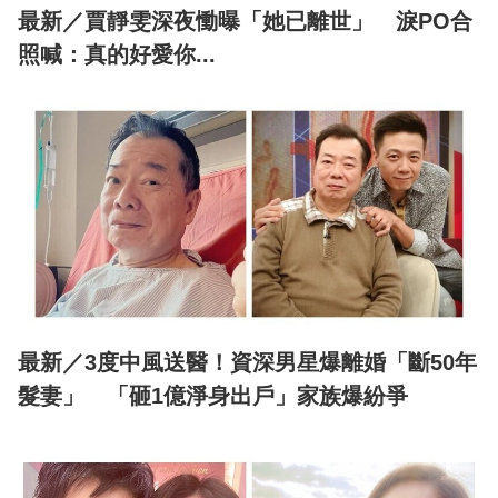
最新／賈靜雯深夜慟曝「她已離世」 淚PO合
照喊：真的好愛你...
最新／3度中風送醫！資深男星爆離婚「斷50年
髮妻」 「砸1億淨身出戶」家族爆紛爭