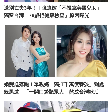
送別亡夫3年！丁強遺孀「不投靠美國兒女」
獨留台灣「76歲拒健康檢查」原因曝光
婚變尪落跑！單親媽「獨扛千萬債養孩」到處
躲黑道 「一開口驚艷眾人」熬成台灣歌后