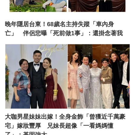
晚年隱居台東！68歲名主持失蹤「車內身
亡」 伴侶悲曝「死前做1事」：還掛念著我
大咖男星妹妹出嫁！全身金飾「曾獲近千萬豪
宅」嫁妝豐厚 兄妹長超像「一看媽媽懂
了」：基因強大