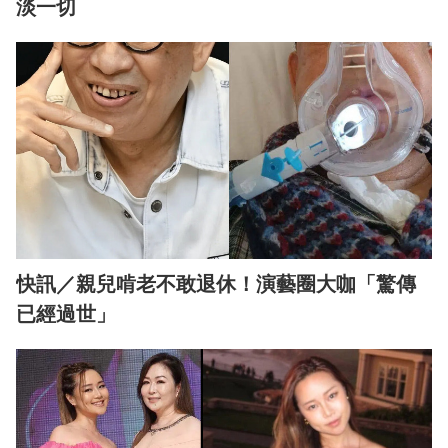
淡一切
快訊／親兒啃老不敢退休！演藝圈大咖「驚傳
已經過世」