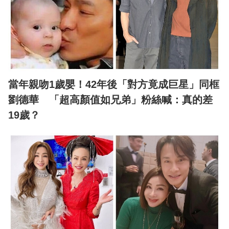
當年親吻1歲嬰！42年後「對方竟成巨星」同框
劉德華 「超高顏值如兄弟」粉絲喊：真的差
19歲？