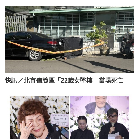
快訊／北市信義區「22歲女墜樓」當場死亡