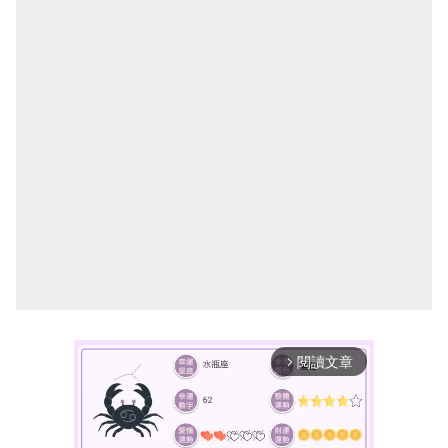
閱讀文章
arrow_forward_ios