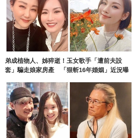
弟成植物人、姊猝逝！玉女歌手「遭前夫設
套」騙走娘家房產 「狠斬16年婚姻」近況曝