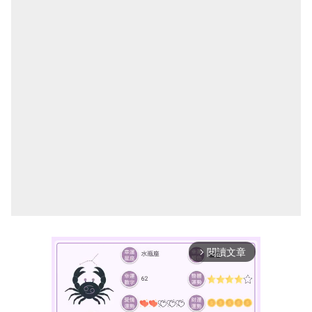
閱讀文章
arrow_forward_ios