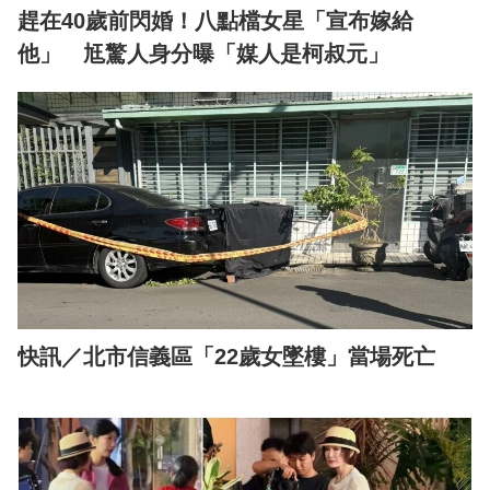
趕在40歲前閃婚！八點檔女星「宣布嫁給
他」 尪驚人身分曝「媒人是柯叔元」
快訊／北市信義區「22歲女墜樓」當場死亡