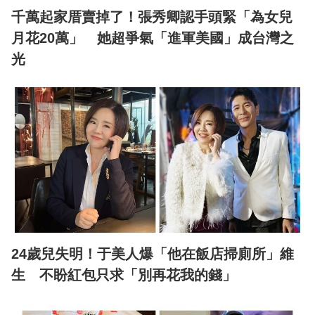
千萬起家厝賣掉了！張秀卿認手頭緊「為女兒
月花20萬」 她超爭氣「進軍美國」成台灣之
光
24歲兒失明！于美人爆「他在飯店掃廁所」維
生 不盼紅包只求「別再花我的錢」