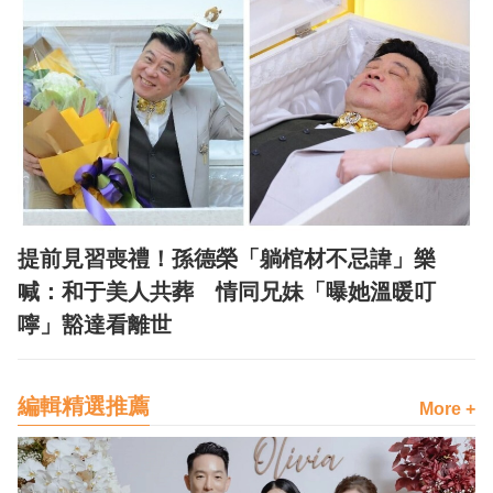
提前見習喪禮！孫德榮「躺棺材不忌諱」樂
喊：和于美人共葬 情同兄妹「曝她溫暖叮
嚀」豁達看離世
編輯精選推薦
More +