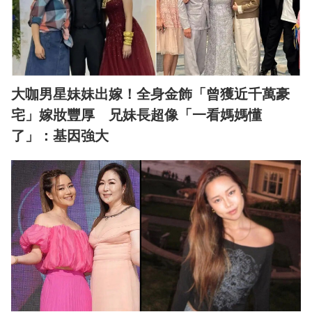
大咖男星妹妹出嫁！全身金飾「曾獲近千萬豪
宅」嫁妝豐厚 兄妹長超像「一看媽媽懂
了」：基因強大