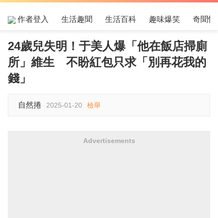
作者登入
生活趣聞
生活百科
趣味爆笑
奇聞怪
24歲兒失明！于美人爆「他在飯店掃廁
所」維生 不盼紅包只求「別再花我的
錢」
自然捲
2025-01-20
檢舉
Advertisements