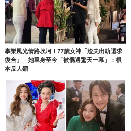
事業風光情路坎坷！77歲女神「渣夫出軌還求
復合」 她單身至今「被偶遇驚天一幕」：根
本反人類