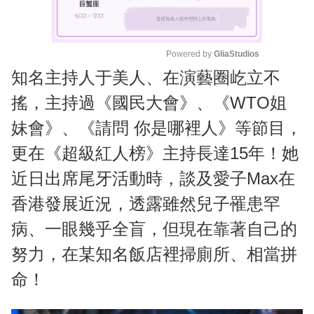
Powered by 
GliaStudios
知名主持人于美人、在演藝圈屹立不
M
u
搖，主持過《國民大會》、《WTO姐
t
妹會》、《請問 你是哪裡人》等節目，
e
更在《超級紅人榜》主持長達15年！她
近日出席尾牙活動時，談及愛子Max在
香港發展近況，透露雖然兒子罹患罕
病、一眼幾乎全盲，但現在靠著自己的
努力，在某知名飯店裡掃廁所、相當拼
命！