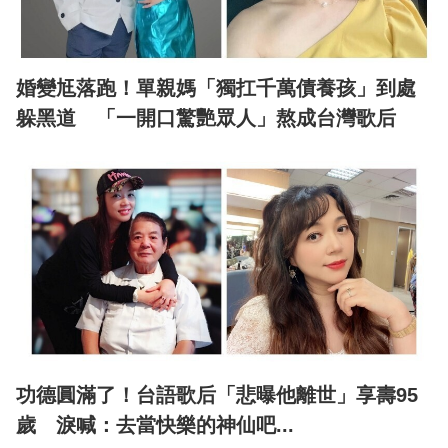
婚變尪落跑！單親媽「獨扛千萬債養孩」到處
躲黑道 「一開口驚艷眾人」熬成台灣歌后
功德圓滿了！台語歌后「悲曝他離世」享壽95
歲 淚喊：去當快樂的神仙吧...