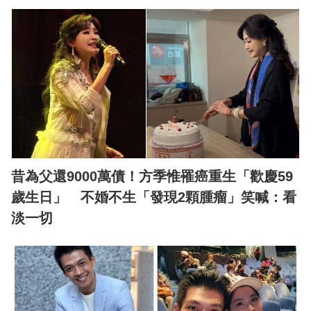
昔為父還9000萬債！方季惟罹癌重生「歡慶59
歲生日」 不婚不生「發現2顆腫瘤」笑喊：看
淡一切