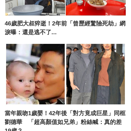
46歲肥大叔猝逝！2年前「曾歷經驚險死劫」網
淚曝：還是逃不了...
當年親吻1歲嬰！42年後「對方竟成巨星」同框
劉德華 「超高顏值如兄弟」粉絲喊：真的差
19歲？