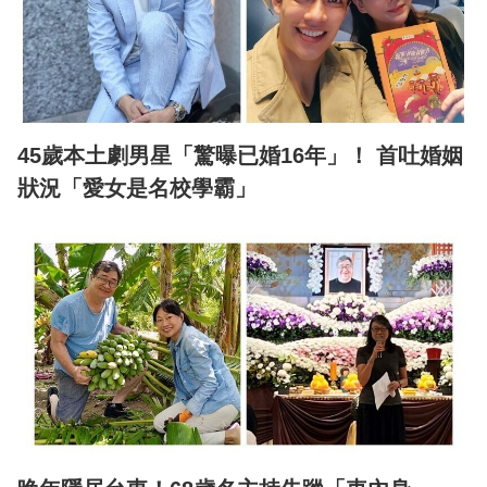
45歲本土劇男星「驚曝已婚16年」！ 首吐婚姻
狀況「愛女是名校學霸」