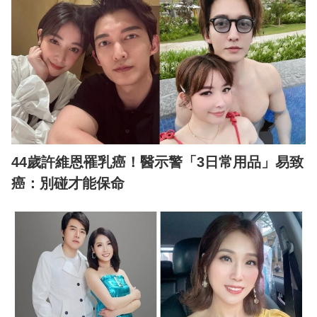
44歲許維恩罹乳癌！醫示警「3日常用品」易致
癌：別碰才能保命