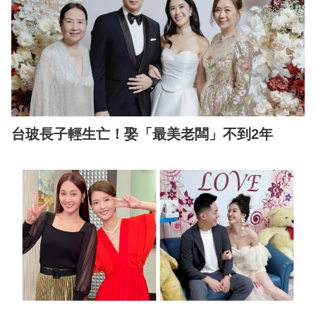
台玻長子輕生亡！娶「最美老闆」不到2年