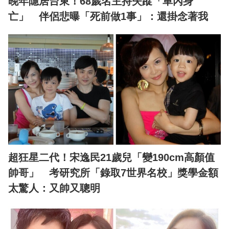
晚年隱居台東！68歲名主持失蹤「車內身
亡」 伴侶悲曝「死前做1事」：還掛念著我
超狂星二代！宋逸民21歲兒「變190cm高顏值
帥哥」 考研究所「錄取7世界名校」獎學金額
太驚人：又帥又聰明