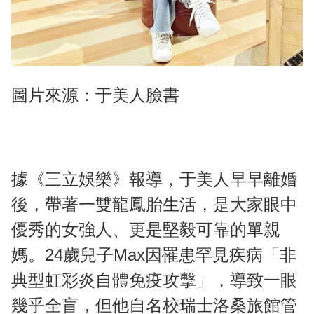
圖片來源：于美人臉書
據《三立娛樂》報導，于美人早早離婚
後，帶著一雙龍鳳胎生活，是大家眼中
優秀的女強人、更是堅毅可靠的單親
媽。24歲兒子Max因罹患罕見疾病「非
典型虹彩炎自體免疫攻擊」，導致一眼
幾乎全盲，但他自名校瑞士洛桑旅館管