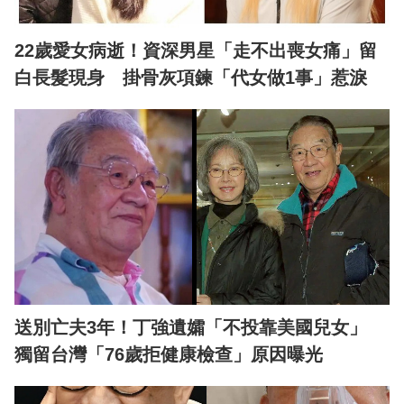
22歲愛女病逝！資深男星「走不出喪女痛」留
白長髮現身 掛骨灰項鍊「代女做1事」惹淚
送別亡夫3年！丁強遺孀「不投靠美國兒女」
獨留台灣「76歲拒健康檢查」原因曝光