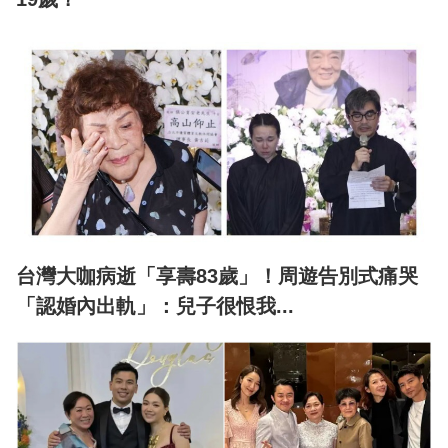
台灣大咖病逝「享壽83歲」！周遊告別式痛哭
「認婚內出軌」：兒子很恨我...