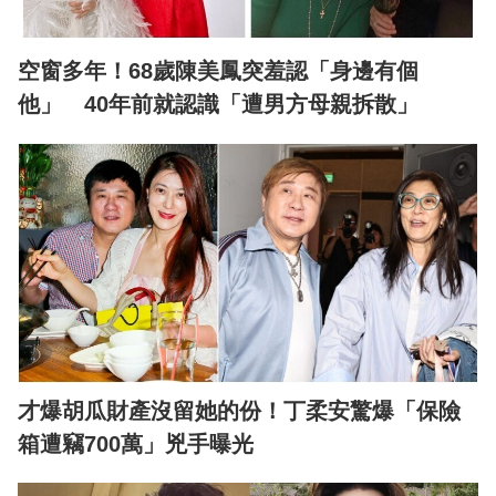
空窗多年！68歲陳美鳳突羞認「身邊有個
他」 40年前就認識「遭男方母親拆散」
才爆胡瓜財產沒留她的份！丁柔安驚爆「保險
箱遭竊700萬」兇手曝光