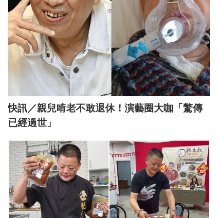
快訊／親兒啃老不敢退休！演藝圈大咖「驚傳
已經過世」