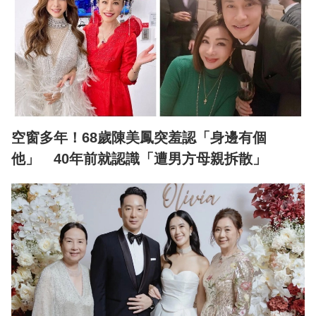
空窗多年！68歲陳美鳳突羞認「身邊有個
他」 40年前就認識「遭男方母親拆散」