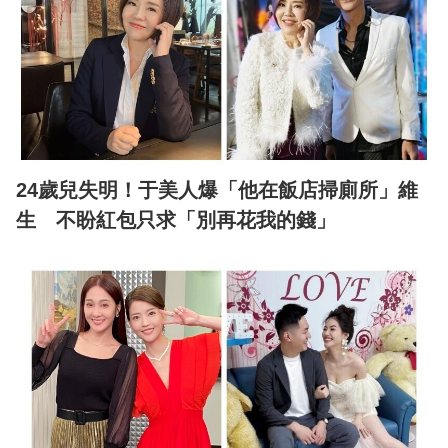
24歲兒失明！于美人爆「他在飯店掃廁所」維
生 不盼紅包只求「別再花我的錢」