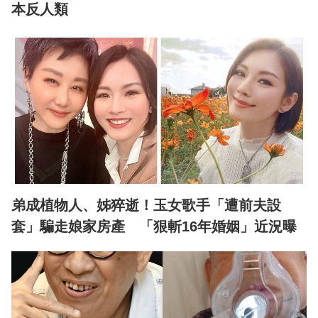
本反人類
弟成植物人、姊猝逝！玉女歌手「遭前夫設
套」騙走娘家房產 「狠斬16年婚姻」近況曝