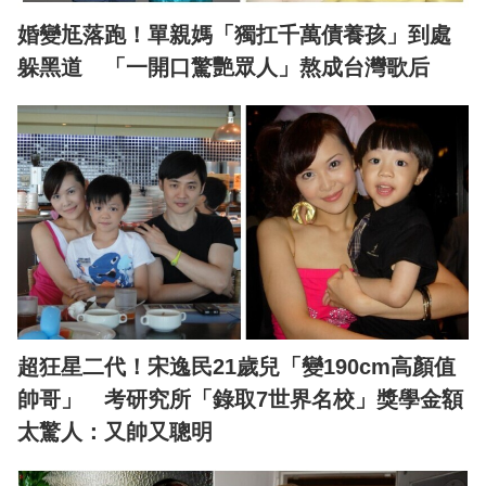
婚變尪落跑！單親媽「獨扛千萬債養孩」到處
躲黑道 「一開口驚艷眾人」熬成台灣歌后
超狂星二代！宋逸民21歲兒「變190cm高顏值
帥哥」 考研究所「錄取7世界名校」獎學金額
太驚人：又帥又聰明