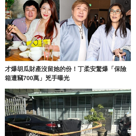
才爆胡瓜財產沒留她的份！丁柔安驚爆「保險
箱遭竊700萬」兇手曝光