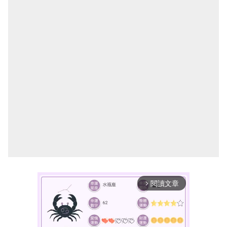
閱讀文章
arrow_forward_ios