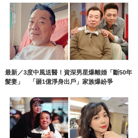
最新／3度中風送醫！資深男星爆離婚「斷50年
髮妻」 「砸1億淨身出戶」家族爆紛爭