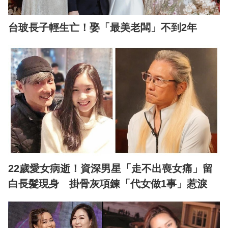
台玻長子輕生亡！娶「最美老闆」不到2年
22歲愛女病逝！資深男星「走不出喪女痛」留
白長髮現身 掛骨灰項鍊「代女做1事」惹淚