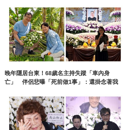
晚年隱居台東！68歲名主持失蹤「車內身
亡」 伴侶悲曝「死前做1事」：還掛念著我