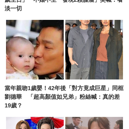
淡一切
當年親吻1歲嬰！42年後「對方竟成巨星」同框
劉德華 「超高顏值如兄弟」粉絲喊：真的差
19歲？