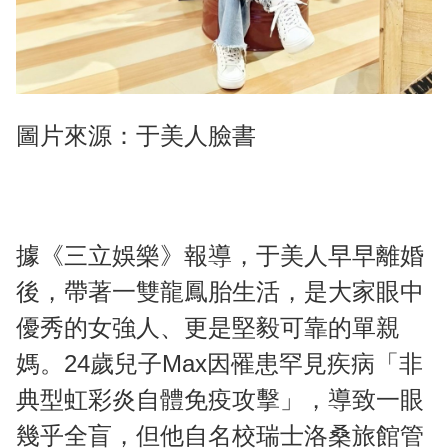
圖片來源：于美人臉書
據《三立娛樂》報導，于美人早早離婚
後，帶著一雙龍鳳胎生活，是大家眼中
優秀的女強人、更是堅毅可靠的單親
媽。24歲兒子Max因罹患罕見疾病「非
典型虹彩炎自體免疫攻擊」，導致一眼
幾乎全盲，但他自名校瑞士洛桑旅館管