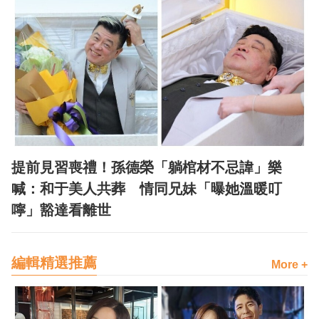
提前見習喪禮！孫德榮「躺棺材不忌諱」樂
喊：和于美人共葬 情同兄妹「曝她溫暖叮
嚀」豁達看離世
編輯精選推薦
More +