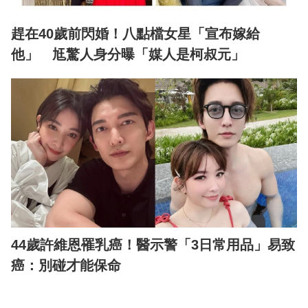
趕在40歲前閃婚！八點檔女星「宣布嫁給
他」 尪驚人身分曝「媒人是柯叔元」
44歲許維恩罹乳癌！醫示警「3日常用品」易致
癌：別碰才能保命