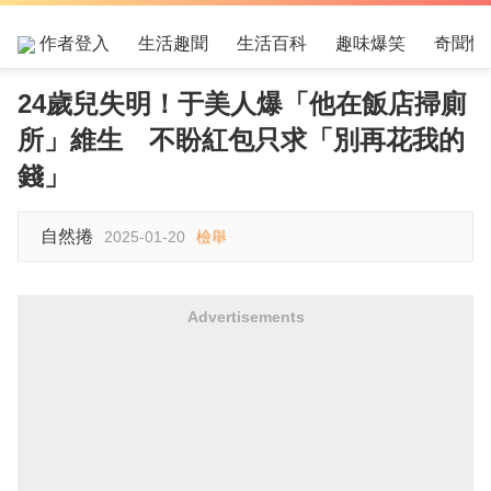
作者登入
生活趣聞
生活百科
趣味爆笑
奇聞怪
24歲兒失明！于美人爆「他在飯店掃廁
所」維生 不盼紅包只求「別再花我的
錢」
自然捲
2025-01-20
檢舉
Advertisements