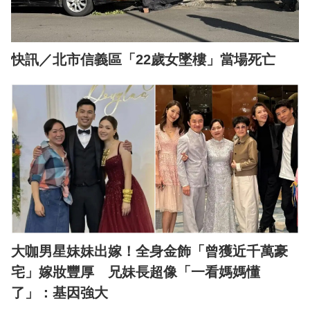
快訊／北市信義區「22歲女墜樓」當場死亡
大咖男星妹妹出嫁！全身金飾「曾獲近千萬豪
宅」嫁妝豐厚 兄妹長超像「一看媽媽懂
了」：基因強大