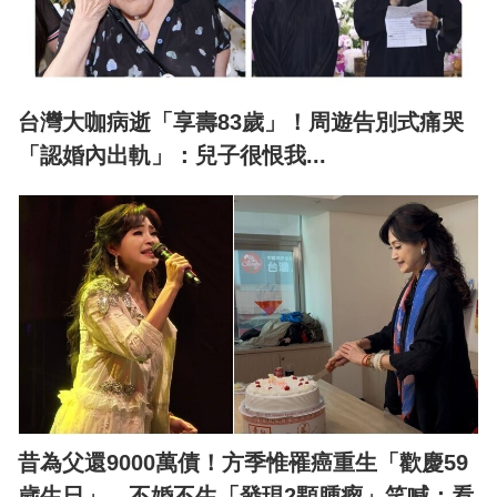
台灣大咖病逝「享壽83歲」！周遊告別式痛哭
「認婚內出軌」：兒子很恨我...
昔為父還9000萬債！方季惟罹癌重生「歡慶59
歲生日」 不婚不生「發現2顆腫瘤」笑喊：看