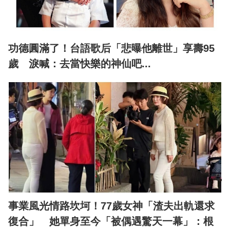
功德圓滿了！台語歌后「悲曝他離世」享壽95
歲 淚喊：去當快樂的神仙吧...
事業風光情路坎坷！77歲女神「渣夫出軌還求
復合」 她單身至今「被偶遇驚天一幕」：根