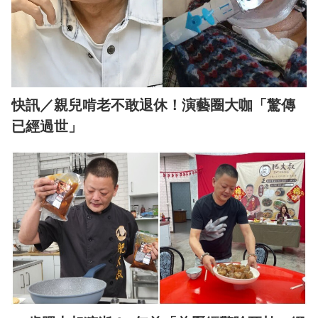
快訊／親兒啃老不敢退休！演藝圈大咖「驚傳
已經過世」