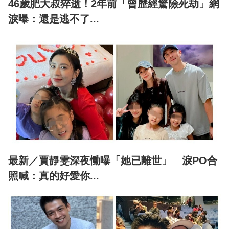
46歲肥大叔猝逝！2年前「曾歷經驚險死劫」網
淚曝：還是逃不了...
最新／賈靜雯深夜慟曝「她已離世」 淚PO合
照喊：真的好愛你...