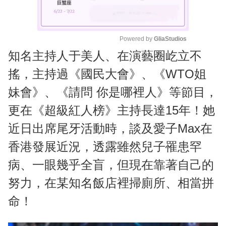
Powered by 
GliaStudios
知名主持人于美人、在演藝圈屹立不
M
u
搖，主持過《國民大會》、《WTO姐
t
妹會》、《請問 你是哪裡人》等節目，
e
更在《超級紅人榜》主持長達15年！她
近日出席尾牙活動時，談及愛子Max在
香港發展近況，透露雖然兒子罹患罕
病、一眼幾乎全盲，但現在靠著自己的
努力，在某知名飯店裡掃廁所、相當拼
命！