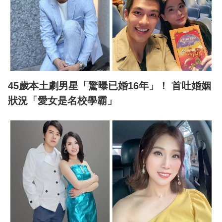
45歲本土劇男星「驚曝已婚16年」！ 首吐婚姻
狀況「愛女是名校學霸」