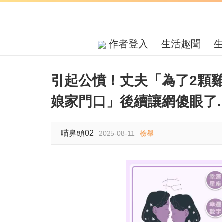
作者登入
生活趣聞
引起公憤！丈夫「為了2顆
娘家門口」後續讓網傻眼了..
喵鼻頭02
2025-08-11
檢舉