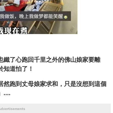
也鐵了心跑回千里之外的佛山娘家要離
於知道怕了！
居然跑到丈母娘家求和，只是沒想到這個
...
Advertisements