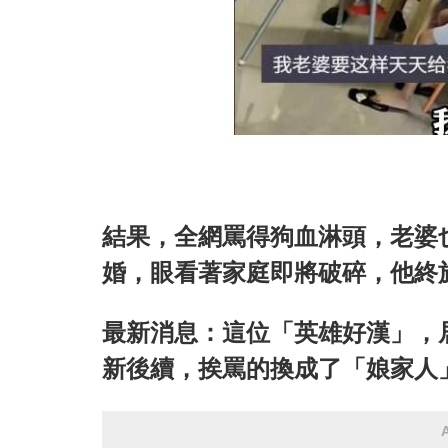
結果，全網罵得狗血淋頭，老婆
婚，眼看著家庭即將破碎，他終
最新消息：這位「英雄好漢」，
新後續，挨罵的換成了「娘家人」.