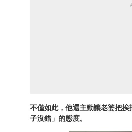
不僅如此，他還主動讓老婆把挨
子沒錯」的態度。