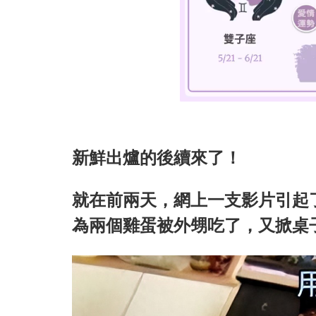
新鮮出爐的後續來了！
就在前兩天，網上一支影片引起
為兩個雞蛋被外甥吃了，又掀桌子又