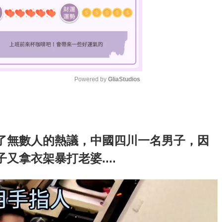
Powered by 
GliaStudios
M
u
t
了無數人的熱議，中國四川一名男子，因
e
拿衣架暴打老婆....