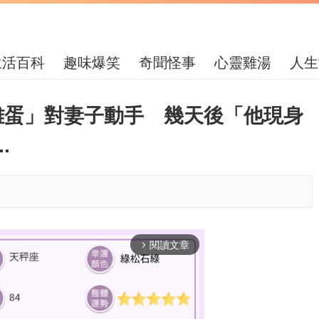
生活百科
趣味爆笑
奇聞怪事
心靈雞湯
人生
雞蛋」對妻子動手 幾天後「他現身
.
閱讀文章
arrow_forward_ios