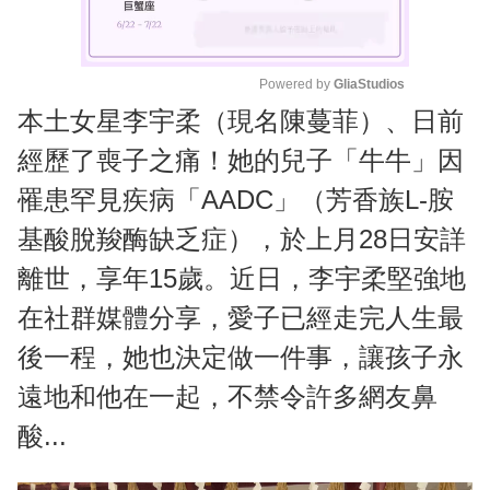
Powered by 
GliaStudios
本土女星李宇柔（現名陳蔓菲）、日前
M
u
經歷了喪子之痛！她的兒子「牛牛」因
t
罹患罕見疾病「AADC」（芳香族L-胺
e
基酸脫羧酶缺乏症），於上月28日安詳
離世，享年15歲。近日，李宇柔堅強地
在社群媒體分享，愛子已經走完人生最
後一程，她也決定做一件事，讓孩子永
遠地和他在一起，不禁令許多網友鼻
酸...