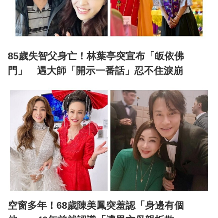
85歲失智父身亡！林葉亭突宣布「皈依佛
門」 遇大師「開示一番話」忍不住淚崩
空窗多年！68歲陳美鳳突羞認「身邊有個