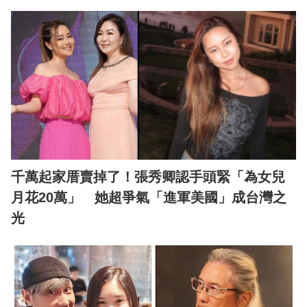
千萬起家厝賣掉了！張秀卿認手頭緊「為女兒
月花20萬」 她超爭氣「進軍美國」成台灣之
光