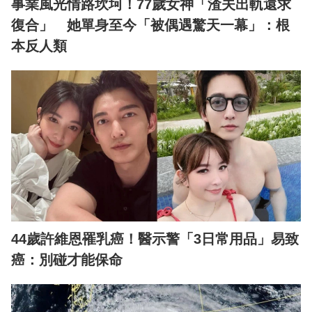
事業風光情路坎坷！77歲女神「渣夫出軌還求
復合」 她單身至今「被偶遇驚天一幕」：根
本反人類
44歲許維恩罹乳癌！醫示警「3日常用品」易致
癌：別碰才能保命