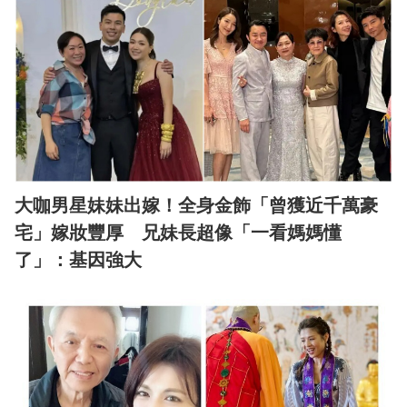
大咖男星妹妹出嫁！全身金飾「曾獲近千萬豪
宅」嫁妝豐厚 兄妹長超像「一看媽媽懂
了」：基因強大