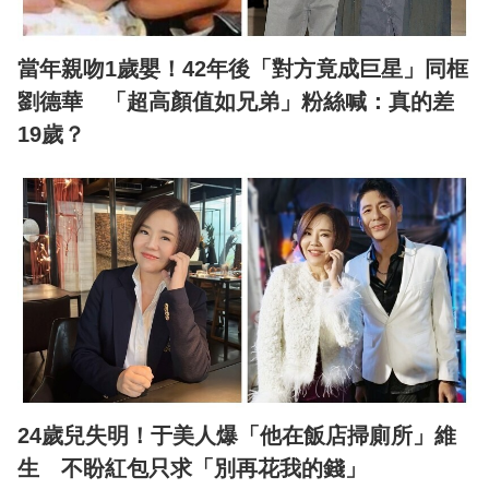
當年親吻1歲嬰！42年後「對方竟成巨星」同框
劉德華 「超高顏值如兄弟」粉絲喊：真的差
19歲？
24歲兒失明！于美人爆「他在飯店掃廁所」維
生 不盼紅包只求「別再花我的錢」