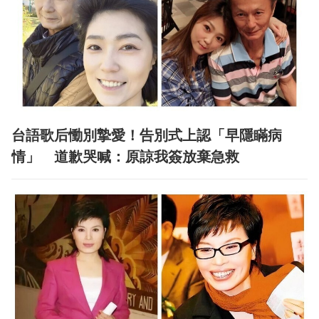
台語歌后慟別摯愛！告別式上認「早隱瞞病
情」 道歉哭喊：原諒我簽放棄急救