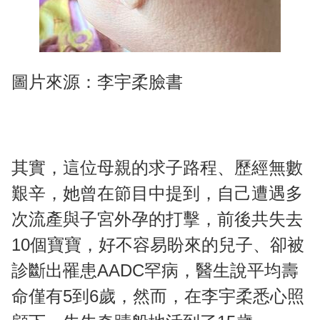
圖片來源：李宇柔臉書
其實，這位母親的求子路程、歷經無數
艱辛，她曾在節目中提到，自己遭遇多
次流產與子宮外孕的打擊，前後共失去
10個寶寶，好不容易盼來的兒子、卻被
診斷出罹患AADC罕病，醫生說平均壽
命僅有5到6歲，然而，在李宇柔悉心照