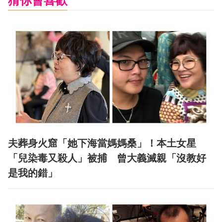
猜你會喜歡
夫葬身火窟「她下海當媽媽桑」！本土女星
「兒染毒又殺人」被捕 曾大義滅親「沒教好
是我的錯」