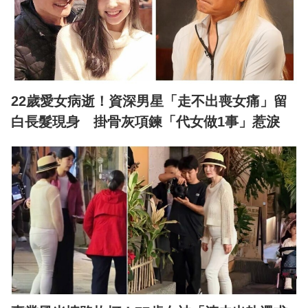
22歲愛女病逝！資深男星「走不出喪女痛」留
白長髮現身 掛骨灰項鍊「代女做1事」惹淚