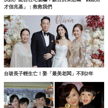
才信兆基」：救救我們
台玻長子輕生亡！娶「最美老闆」不到2年