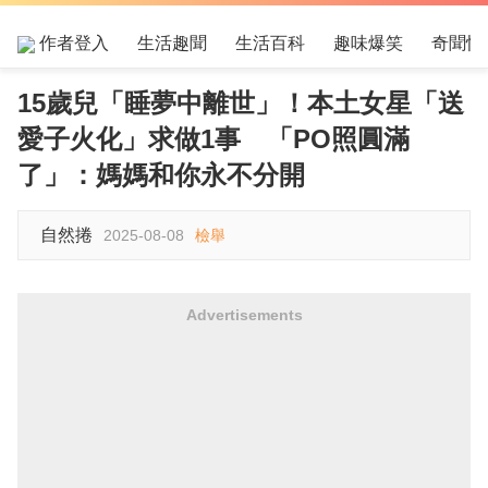
作者登入
生活趣聞
生活百科
趣味爆笑
奇聞怪
15歲兒「睡夢中離世」！本土女星「送
愛子火化」求做1事 「PO照圓滿
了」：媽媽和你永不分開
自然捲
2025-08-08
檢舉
Advertisements