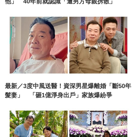
他」 40年前就認識「遭男方母親拆散」
最新／3度中風送醫！資深男星爆離婚「斷50年
髮妻」 「砸1億淨身出戶」家族爆紛爭