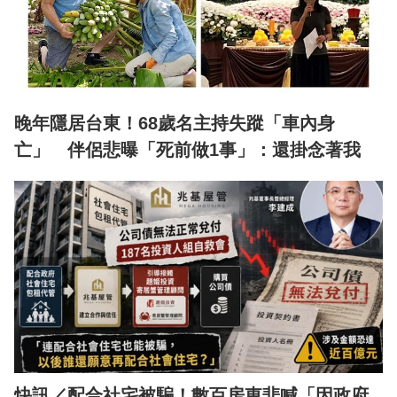
晚年隱居台東！68歲名主持失蹤「車內身
亡」 伴侶悲曝「死前做1事」：還掛念著我
快訊／配合社宅被騙！數百房東悲喊「因政府