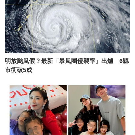
明放颱風假？最新「暴風圈侵襲率」出爐 6縣
市衝破5成