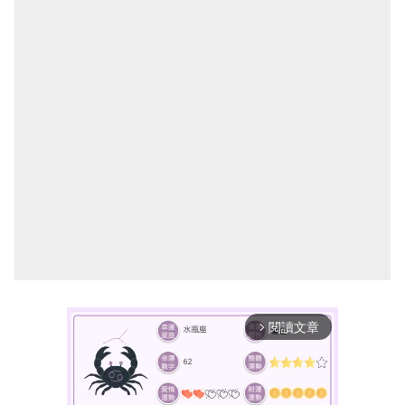
閱讀文章
arrow_forward_ios