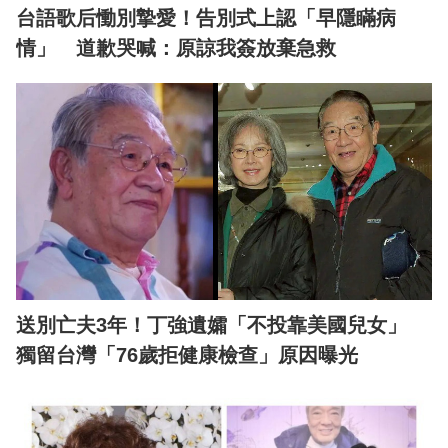
台語歌后慟別摯愛！告別式上認「早隱瞞病
情」 道歉哭喊：原諒我簽放棄急救
送別亡夫3年！丁強遺孀「不投靠美國兒女」
獨留台灣「76歲拒健康檢查」原因曝光