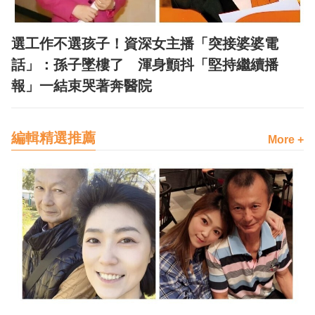
選工作不選孩子！資深女主播「突接婆婆電
話」：孫子墜樓了 渾身顫抖「堅持繼續播
報」一結束哭著奔醫院
編輯精選推薦
More +