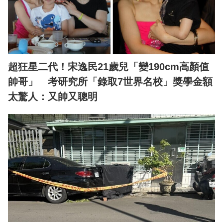
超狂星二代！宋逸民21歲兒「變190cm高顏值
帥哥」 考研究所「錄取7世界名校」獎學金額
太驚人：又帥又聰明