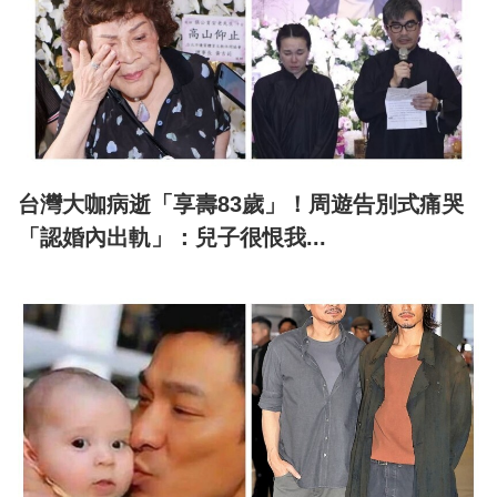
台灣大咖病逝「享壽83歲」！周遊告別式痛哭
「認婚內出軌」：兒子很恨我...