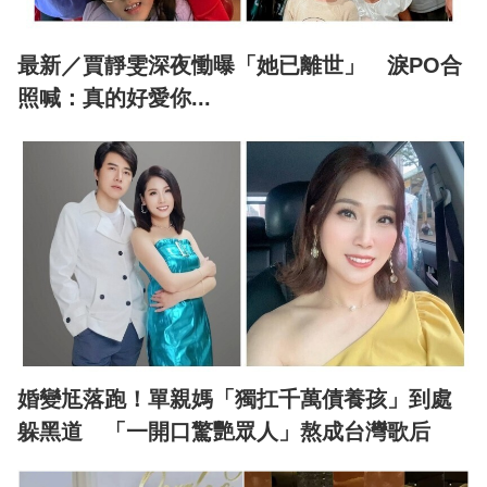
最新／賈靜雯深夜慟曝「她已離世」 淚PO合
照喊：真的好愛你...
婚變尪落跑！單親媽「獨扛千萬債養孩」到處
躲黑道 「一開口驚艷眾人」熬成台灣歌后