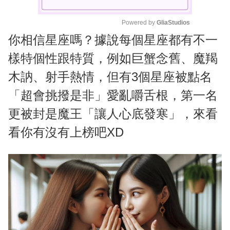
Powered by 
GliaStudios
你相信星座嗎？據說每個星座都有不一
M
u
樣特個性跟特質，例如巨蟹念舊、魔羯
t
木訥、射手熱情，但有3個星座被點名
e
「超會挑撥是非」愛亂嚼舌根，第一名
更被封是魔王「讓人心底發寒」，來看
看你有沒有上榜吧XD