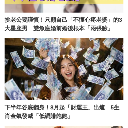
挑老公要謹慎！只顧自己「不懂心疼老婆」的3
大星座男 雙魚座婚前婚後根本「兩張臉」
下半年谷底翻身！8月起「財運王」出爐 5生
肖金氣發威「低調賺飽飽」