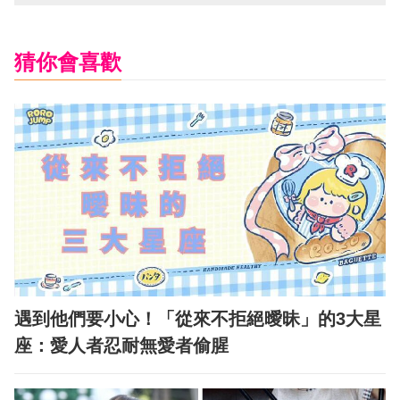
猜你會喜歡
遇到他們要小心！「從來不拒絕曖昧」的3大星
座：愛人者忍耐無愛者偷腥