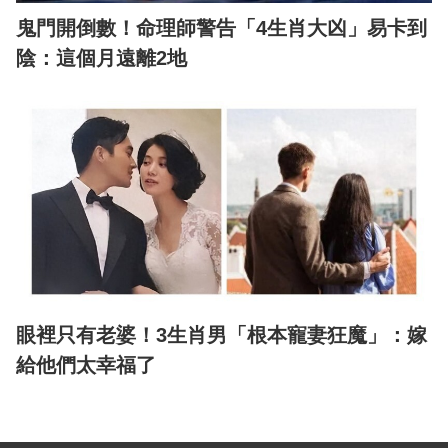
鬼門開倒數！命理師警告「4生肖大凶」易卡到
陰：這個月遠離2地
眼裡只有老婆！3生肖男「根本寵妻狂魔」：嫁
給他們太幸福了