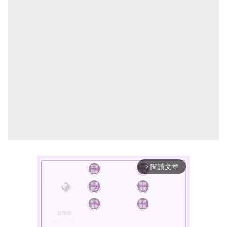
閱讀文章
arrow_forward_ios