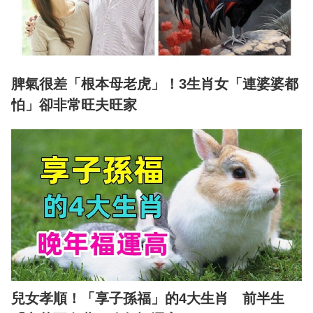
脾氣很差「根本母老虎」！3生肖女「連婆婆都
怕」卻非常旺夫旺家
兒女孝順！「享子孫福」的4大生肖 前半生