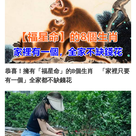
恭喜！擁有「福星命」的8個生肖 「家裡只要
有一個」全家都不缺錢花