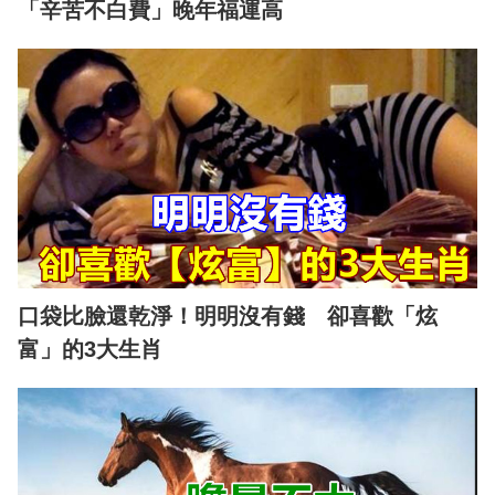
「辛苦不白費」晚年福運高
口袋比臉還乾淨！明明沒有錢 卻喜歡「炫
富」的3大生肖