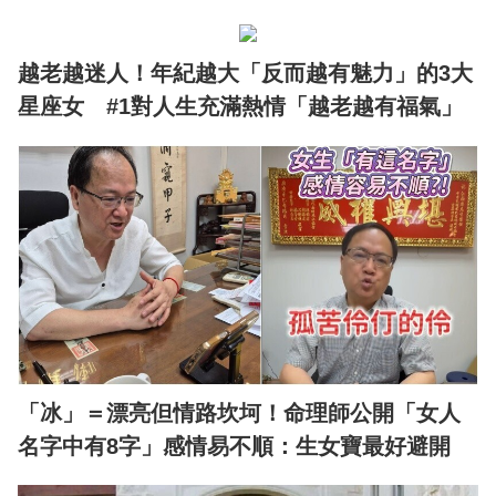
越老越迷人！年紀越大「反而越有魅力」的3大
星座女 #1對人生充滿熱情「越老越有福氣」
「冰」＝漂亮但情路坎坷！命理師公開「女人
名字中有8字」感情易不順：生女寶最好避開