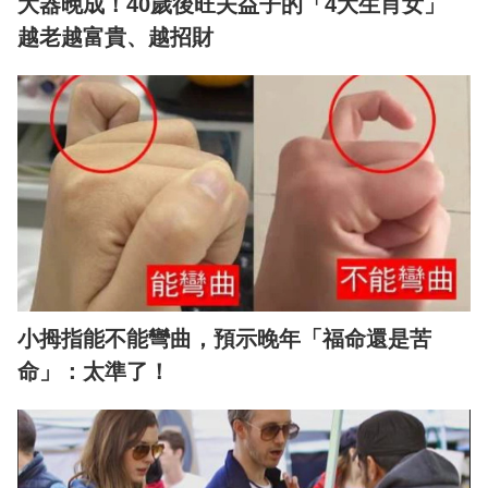
大器晚成！40歲後旺夫益子的「4大生肖女」
越老越富貴、越招財
小拇指能不能彎曲，預示晚年「福命還是苦
命」：太準了！