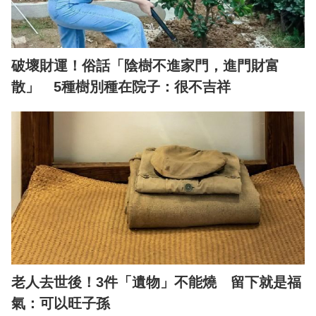
破壞財運！俗話「陰樹不進家門，進門財富
散」 5種樹別種在院子：很不吉祥
老人去世後！3件「遺物」不能燒 留下就是福
氣：可以旺子孫