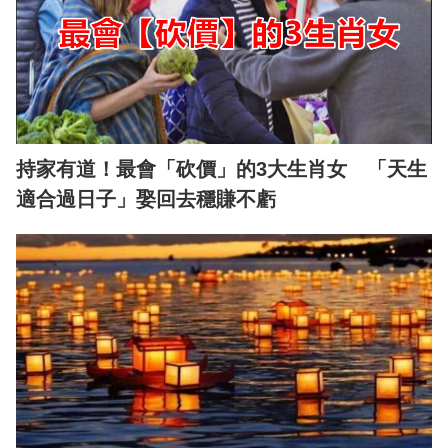
持家有道！最會「砍價」的3大生肖女 「天生
適合過日子」娶回去穩賺不虧