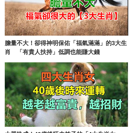
膽量不大！卻得神明保佑「福氣滿滿」的3大生
肖 「有貴人扶持」低調也能賺大錢