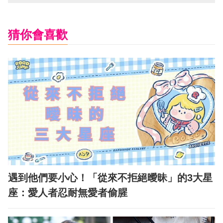
猜你會喜歡
遇到他們要小心！「從來不拒絕曖昧」的3大星
座：愛人者忍耐無愛者偷腥