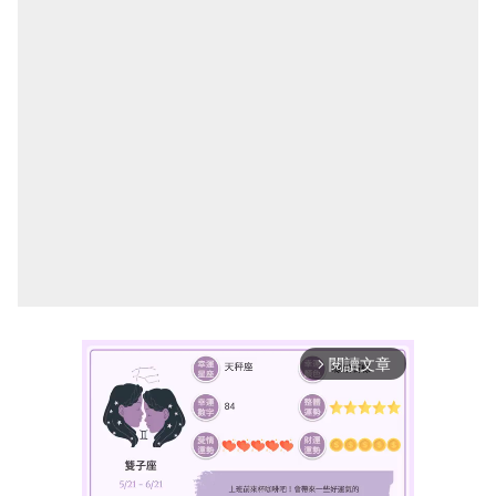
閱讀文章
arrow_forward_ios