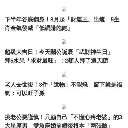
下半年谷底翻身！8月起「財運王」出爐 5生
肖金氣發威「低調賺飽飽」
超級大吉日！今天關公誕辰「武財神生日」
拜5水果「求財最旺」：2類人拜了遭天譴
老人去世後！3件「遺物」不能燒 留下就是福
氣：可以旺子孫
挑老公要謹慎！只顧自己「不懂心疼老婆」的3
大星座男 雙魚座婚前婚後根本「兩張臉」