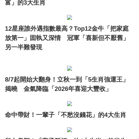
富」的3大生肖
12星座誰外遇指數最高？Top12金牛「把家庭
放第一」固執又深情 冠軍「喜新但不厭舊」
另一半難發現
8/7起開始大翻身！立秋一到「5生肖強運王」
揭曉 金氣降臨「2026年喜迎大豐收」
命中帶財！一輩子「不愁沒錢花」的4大生肖