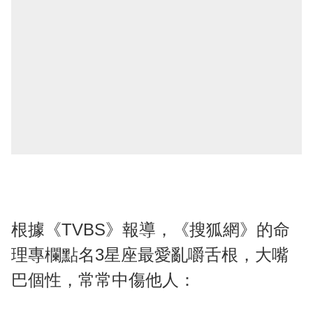
根據《TVBS》報導，《搜狐網》的命
理專欄點名3星座最愛亂嚼舌根，大嘴
巴個性，常常中傷他人：