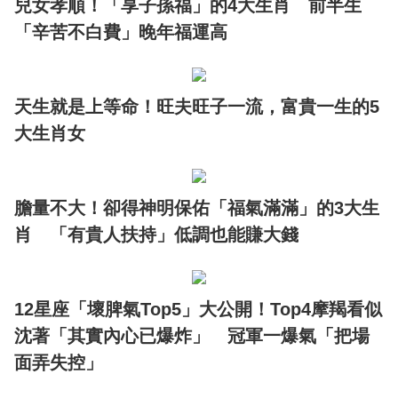
兒女孝順！「享子孫福」的4大生肖 前半生
「辛苦不白費」晚年福運高
天生就是上等命！旺夫旺子一流，富貴一生的5
大生肖女
膽量不大！卻得神明保佑「福氣滿滿」的3大生
肖 「有貴人扶持」低調也能賺大錢
12星座「壞脾氣Top5」大公開！Top4摩羯看似
沈著「其實內心已爆炸」 冠軍一爆氣「把場
面弄失控」