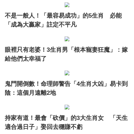
不是一般人！「最容易成功」的5生肖 必能
「成為大贏家」註定不平凡
眼裡只有老婆！3生肖男「根本寵妻狂魔」：嫁
給他們太幸福了
鬼門開倒數！命理師警告「4生肖大凶」易卡到
陰：這個月遠離2地
持家有道！最會「砍價」的3大生肖女 「天生
適合過日子」娶回去穩賺不虧