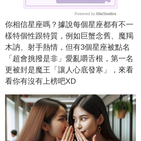
Powered by 
GliaStudios
你相信星座嗎？據說每個星座都有不一
M
u
樣特個性跟特質，例如巨蟹念舊、魔羯
t
木訥、射手熱情，但有3個星座被點名
e
「超會挑撥是非」愛亂嚼舌根，第一名
更被封是魔王「讓人心底發寒」，來看
看你有沒有上榜吧XD