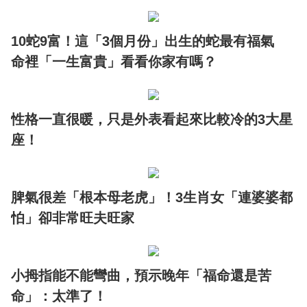
10蛇9富！這「3個月份」出生的蛇最有福氣
命裡「一生富貴」看看你家有嗎？
性格一直很暖，只是外表看起來比較冷的3大星
座！
脾氣很差「根本母老虎」！3生肖女「連婆婆都
怕」卻非常旺夫旺家
小拇指能不能彎曲，預示晚年「福命還是苦
命」：太準了！