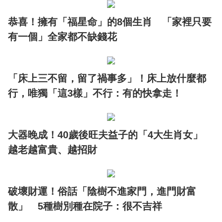
恭喜！擁有「福星命」的8個生肖 「家裡只要
有一個」全家都不缺錢花
「床上三不留，留了禍事多」！床上放什麼都
行，唯獨「這3樣」不行：有的快拿走！
大器晚成！40歲後旺夫益子的「4大生肖女」
越老越富貴、越招財
破壞財運！俗話「陰樹不進家門，進門財富
散」 5種樹別種在院子：很不吉祥