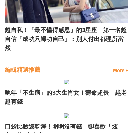
超自私！「最不懂得感恩」的3星座 第一名超
自信「成功只歸功自己」：別人付出都理所當
然
編輯精選推薦
More +
晚年「不生病」的3大生肖女！壽命超長 越老
越有錢
口袋比臉還乾淨！明明沒有錢 卻喜歡「炫