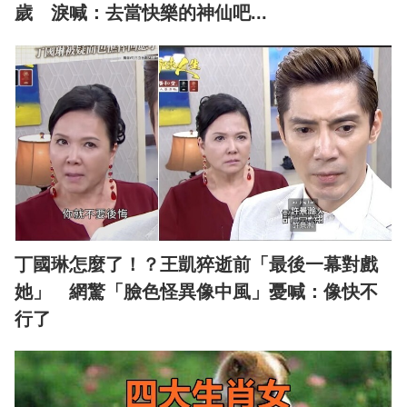
歲 淚喊：去當快樂的神仙吧...
丁國琳怎麼了！？王凱猝逝前「最後一幕對戲
她」 網驚「臉色怪異像中風」憂喊：像快不
行了