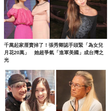
千萬起家厝賣掉了！張秀卿認手頭緊「為女兒
月花20萬」 她超爭氣「進軍美國」成台灣之
光