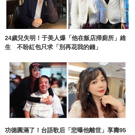
24歲兒失明！于美人爆「他在飯店掃廁所」維
生 不盼紅包只求「別再花我的錢」
功德圓滿了！台語歌后「悲曝他離世」享壽95