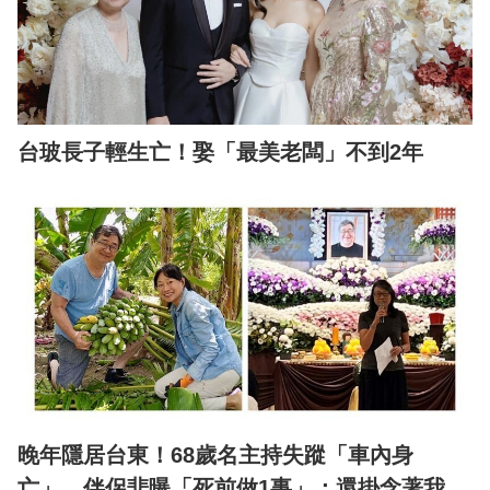
台玻長子輕生亡！娶「最美老闆」不到2年
晚年隱居台東！68歲名主持失蹤「車內身
亡」 伴侶悲曝「死前做1事」：還掛念著我