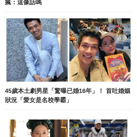
瘋：這像話嗎
45歲本土劇男星「驚曝已婚16年」！ 首吐婚姻
狀況「愛女是名校學霸」