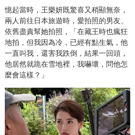
憶起當時，王樂妍既驚喜又稍顯無奈，
兩人前往日本旅遊時，愛拍照的男友、
依舊盡責幫她拍照，「在藏王時也瘋狂
地拍，但我因為冷，已經有點生氣，他
一直叫我，還害我跌倒，結果一回頭，
他居然就跪在雪地裡，我嚇壞，問他怎
麼會這樣？」