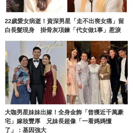
22歲愛女病逝！資深男星「走不出喪女痛」留
白長髮現身 掛骨灰項鍊「代女做1事」惹淚
大咖男星妹妹出嫁！全身金飾「曾獲近千萬豪
宅」嫁妝豐厚 兄妹長超像「一看媽媽懂
了」：基因強大