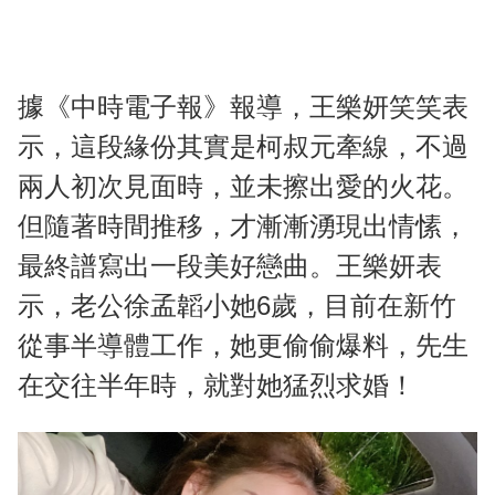
據《中時電子報》報導，王樂妍笑笑表
示，這段緣份其實是柯叔元牽線，不過
兩人初次見面時，並未擦出愛的火花。
但隨著時間推移，才漸漸湧現出情愫，
最終譜寫出一段美好戀曲。王樂妍表
示，老公徐孟韜小她6歲，目前在新竹
從事半導體工作，她更偷偷爆料，先生
在交往半年時，就對她猛烈求婚！