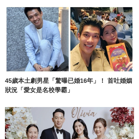
45歲本土劇男星「驚曝已婚16年」！ 首吐婚姻
狀況「愛女是名校學霸」