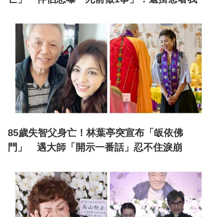
85歲失智父身亡！林葉亭突宣布「皈依佛
門」 遇大師「開示一番話」忍不住淚崩