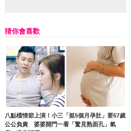
猜你會喜歡
八點檔情節上演！小三「挺5個月孕肚」要57歲
公公負責 婆婆開門一看「驚見熟面孔」氣