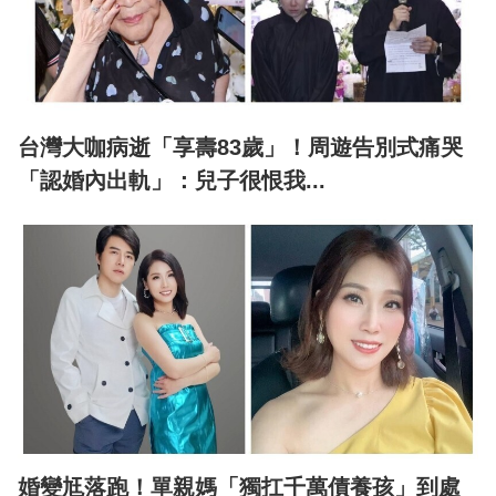
台灣大咖病逝「享壽83歲」！周遊告別式痛哭
「認婚內出軌」：兒子很恨我...
婚變尪落跑！單親媽「獨扛千萬債養孩」到處