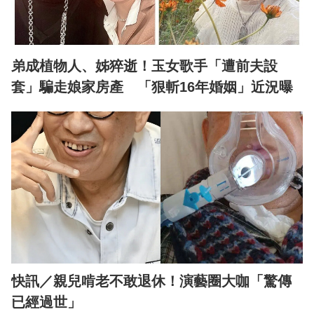
弟成植物人、姊猝逝！玉女歌手「遭前夫設
套」騙走娘家房產 「狠斬16年婚姻」近況曝
快訊／親兒啃老不敢退休！演藝圈大咖「驚傳
已經過世」