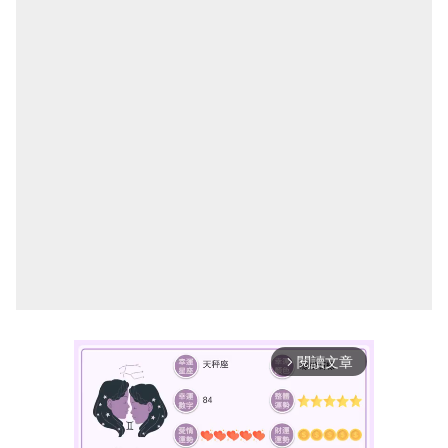
閱讀文章
arrow_forward_ios