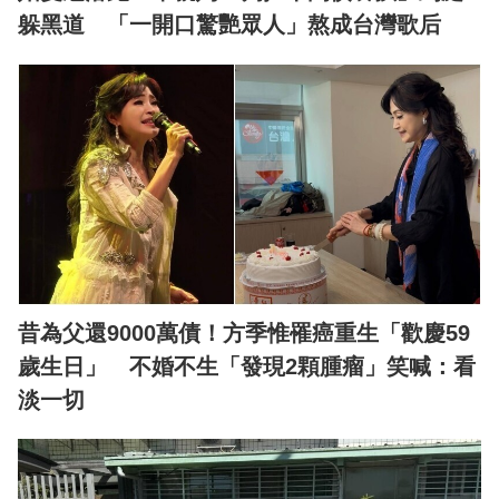
躲黑道 「一開口驚艷眾人」熬成台灣歌后
昔為父還9000萬債！方季惟罹癌重生「歡慶59
歲生日」 不婚不生「發現2顆腫瘤」笑喊：看
淡一切