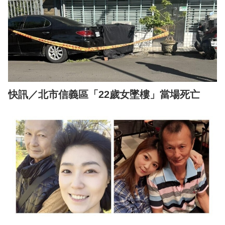
快訊／北市信義區「22歲女墜樓」當場死亡