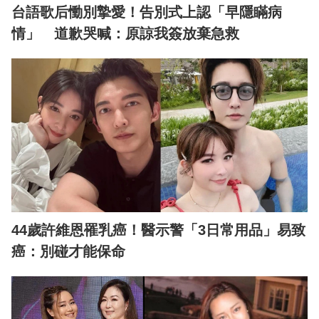
台語歌后慟別摯愛！告別式上認「早隱瞞病
情」 道歉哭喊：原諒我簽放棄急救
44歲許維恩罹乳癌！醫示警「3日常用品」易致
癌：別碰才能保命