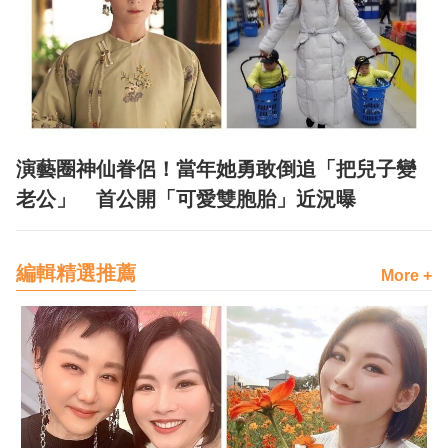
演藝圈神仙眷侶！當年她勇敢倒追「把兒子變
老公」 首公開「可愛雙胞胎」近況曝
編輯精選推薦
More +