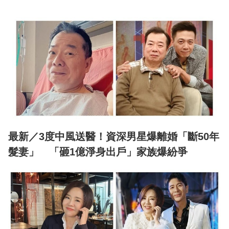
最新／3度中風送醫！資深男星爆離婚「斷50年
髮妻」 「砸1億淨身出戶」家族爆紛爭