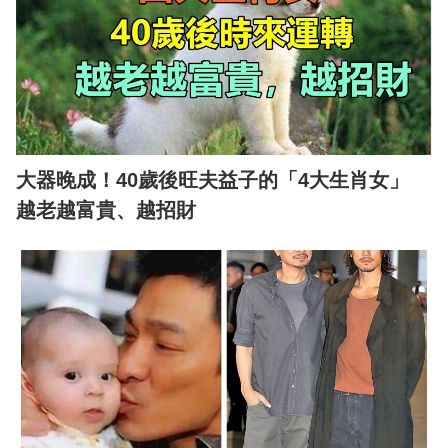
大器晚成！40歲後旺夫益子的「4大生肖女」
越老越富貴、越招財