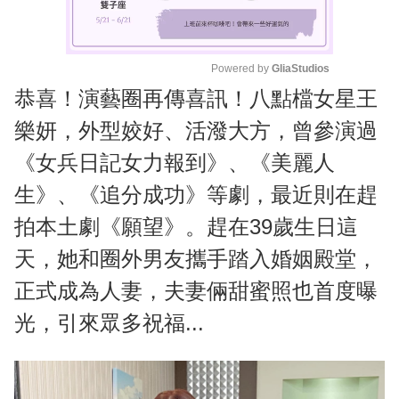
Powered by 
GliaStudios
恭喜！演藝圈再傳喜訊！八點檔女星王
M
u
樂妍，外型姣好、活潑大方，曾參演過
t
《女兵日記女力報到》、《美麗人
e
生》、《追分成功》等劇，最近則在趕
拍本土劇《願望》。趕在39歲生日這
天，她和圈外男友攜手踏入婚姻殿堂，
正式成為人妻，夫妻倆甜蜜照也首度曝
光，引來眾多祝福...