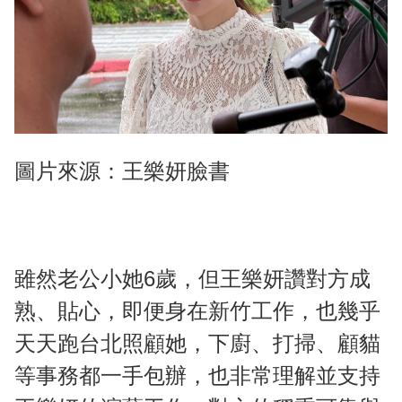
圖片來源：王樂妍臉書
雖然老公小她6歲，但王樂妍讚對方成
熟、貼心，即便身在新竹工作，也幾乎
天天跑台北照顧她，下廚、打掃、顧貓
等事務都一手包辦，也非常理解並支持