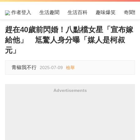
作者登入
生活趣聞
生活百科
趣味爆笑
奇聞怪
趕在40歲前閃婚！八點檔女星「宣布嫁
給他」 尪驚人身分曝「媒人是柯叔
元」
青椒我不行
2025-07-09
檢舉
Advertisements