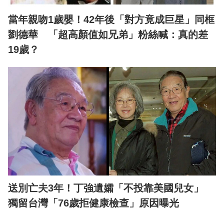
當年親吻1歲嬰！42年後「對方竟成巨星」同框
劉德華 「超高顏值如兄弟」粉絲喊：真的差
19歲？
送別亡夫3年！丁強遺孀「不投靠美國兒女」
獨留台灣「76歲拒健康檢查」原因曝光